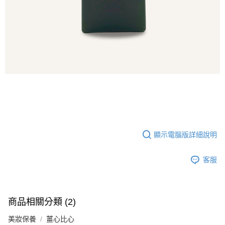
【注意事項】
ATM／網路銀行／等多元方式進行付款，方視為交易完成。
宅配
1.本服務係由「台灣大哥大股份有限公司」（以下簡稱本公司）所提供，讓
※ 請注意：結帳手續完成當下不需立刻繳費，但若您需要取消訂單，請聯絡
用戶於交易時，得透過本服務購買商品或服務，並由商店將買賣／分期付款
每筆NT$100，滿NT$1,000(含以上)免運費
購買商品的店家。未經商家同意取消之訂單仍視為有效，需透過AFTEE先享
買賣價金債權讓與本公司後，依約使用本公司帳單繳交帳款。
後付繳納相關費用。
2.基於同意付款使用「大哥付你分期」之契約關係目的，商店將以您的個人
京站台北店客服中心(1F星巴克旁) 即日起不提供京站紙袋，取件時
※ 交易是否成功請以「AFTEE先享後付 」之結帳頁面顯示為準，若有關於
資料（包含姓名、電話或地址）提供予台灣大哥大進項蒐集、處理及利用，
是否繳費成功／繳費後需取消欲退款等相關疑問，請聯繫「AFTEE先享後付
請自備購物袋，若需購買紙袋可現場詢問
由本公司與您本人進行分期帳單所需資料之確認、核對及更正。
客戶支援中心」
https://netprotections.freshdesk.com/support/home
3.完整用戶服務條款，請詳閱以下連結：
https://oppay.tw/userRule
免運費
【注意事項】
１．透過由恩沛科技股份有限公司提供之「AFTEE先享後付」服務完成之交
易，需依本服務之必要範圍內提供個人資料，並將交易相關給付款項請求債
權轉讓予恩沛科技股份有限公司。
２．關於個人資料處理事宜，請瀏覽以下網址：
https://aftee.tw/terms/#terms3
顯示電腦版詳細說明
３．未成年的使用者請事先徵得法定代理人或監護人之同意方可使用
「AFTEE先享後付」，若未經同意申辦者引起之損失，本公司不負相關責
任。
客服
４．使用「AFTEE先享後付」時，將依據個別帳號之用戶狀況，依本公司即
時審查核予不同之上限額度；若仍有額度不足之情形，本公司將視審查結果
請求用戶進行身份認證。
５．嚴禁一人註冊多個帳號或使用他人資訊註冊。若發現惡意使用之情形，
恩沛科技股份有限公司將有權停止該用戶之使用額度並採取法律行動。
商品相關分類 (2)
美妝保養
薑心比心