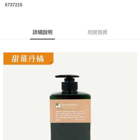
6737215
悠遊付
Google Pay
全盈+PAY
詳細說明
相關推薦
大哥付你分期
相關說明
【大哥付你分期使用說明】
AFTEE先享後付
1.本服務由台灣大哥大提供，台灣大哥大用戶可立即使用無須另外申請。
2.付款方式選擇「大哥付你分期」，訂單成立後會自動跳轉到大哥付的交易
相關說明
流程，驗證手機門號後，選擇欲分期的期數、繳款截止日，確認付款後即完
【關於「AFTEE先享後付」】
成交易。
ATM付款
AFTEE先享後付是「在收到商品之後才付款」的支付方式。 讓您購物簡單
3.實際核准額度、可分期數及費用金額請依後續交易確認頁面所載為準。
便利好安心！
4.訂單成立30分鐘內，如未前往確認交易或遇審核未通過，訂單將自動取
１．簡單：不需註冊會員、不需綁卡、不需儲值。
運送方式
消。如遇「轉專審核」未通過狀況，表示未達大哥付你分期系統評分，恕無
２．便利：只要手機號碼，簡訊認證，即可結帳。
法說明評估內容。
３．安心：先確認商品／服務後，再付款。
付款後全家取貨
【繳款方式說明】
1.分期款項不併入電信帳單，「大哥付你分期」於每月結算日後寄送繳費提
每筆NT$70，滿NT$899(含以上)免運費
【「AFTEE先享後付」結帳流程】
醒簡訊。
１．於結帳方式選擇「AFTEE先享後付」後，將跳轉至「AFTEE先享後付」
2.透過簡訊連結打開帳單後，可選擇「超商條碼／台灣大直營門市／銀行轉
付款後7-11取貨
結帳頁面，進行簡訊認證並確認金額後，即可完成結帳。
帳／街口支付／iPASS MONEY」等通路繳費。
２．訂單成立數日內，您將收到繳費通知簡訊。
每筆NT$70，滿NT$899(含以上)免運費
３．收到繳費通知簡訊後14天內，點擊此簡訊中的連結，可透過四大超商／