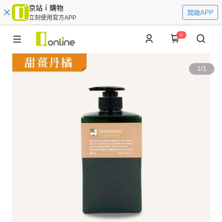
京站ｉ購物
開啟APP
立刻使用官方APP
0
1
/
1