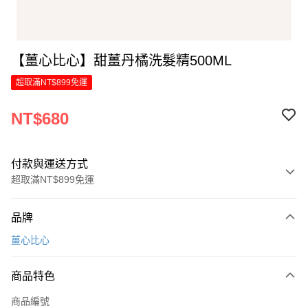
【薑心比心】甜薑丹橘洗髮精500ML
超取滿NT$899免運
NT$680
付款與運送方式
超取滿NT$899免運
付款方式
品牌
信用卡一次付款
薑心比心
LINE Pay
商品特色
Apple Pay
商品編號
街口支付