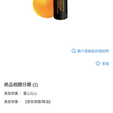
【注意事項】
ATM／網路銀行／等多元方式進行付款，方視為交易完成。
宅配
1.本服務係由「台灣大哥大股份有限公司」（以下簡稱本公司）所提供，讓
※ 請注意：結帳手續完成當下不需立刻繳費，但若您需要取消訂單，請聯絡
用戶於交易時，得透過本服務購買商品或服務，並由商店將買賣／分期付款
每筆NT$100，滿NT$1,000(含以上)免運費
購買商品的店家。未經商家同意取消之訂單仍視為有效，需透過AFTEE先享
買賣價金債權讓與本公司後，依約使用本公司帳單繳交帳款。
後付繳納相關費用。
2.基於同意付款使用「大哥付你分期」之契約關係目的，商店將以您的個人
京站台北店客服中心(1F星巴克旁) 即日起不提供京站紙袋，取件時
※ 交易是否成功請以「AFTEE先享後付 」之結帳頁面顯示為準，若有關於
資料（包含姓名、電話或地址）提供予台灣大哥大進項蒐集、處理及利用，
是否繳費成功／繳費後需取消欲退款等相關疑問，請聯繫「AFTEE先享後付
請自備購物袋，若需購買紙袋可現場詢問
由本公司與您本人進行分期帳單所需資料之確認、核對及更正。
客戶支援中心」
https://netprotections.freshdesk.com/support/home
3.完整用戶服務條款，請詳閱以下連結：
https://oppay.tw/userRule
免運費
【注意事項】
１．透過由恩沛科技股份有限公司提供之「AFTEE先享後付」服務完成之交
易，需依本服務之必要範圍內提供個人資料，並將交易相關給付款項請求債
顯示電腦版詳細說明
權轉讓予恩沛科技股份有限公司。
２．關於個人資料處理事宜，請瀏覽以下網址：
https://aftee.tw/terms/#terms3
客服
３．未成年的使用者請事先徵得法定代理人或監護人之同意方可使用
「AFTEE先享後付」，若未經同意申辦者引起之損失，本公司不負相關責
任。
４．使用「AFTEE先享後付」時，將依據個別帳號之用戶狀況，依本公司即
商品相關分類 (2)
時審查核予不同之上限額度；若仍有額度不足之情形，本公司將視審查結果
請求用戶進行身份認證。
美妝保養
薑心比心
５．嚴禁一人註冊多個帳號或使用他人資訊註冊。若發現惡意使用之情形，
恩沛科技股份有限公司將有權停止該用戶之使用額度並採取法律行動。
美妝保養
【香氛噴霧/精油】