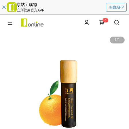
京站ｉ購物
開啟APP
立刻使用官方APP
0
1
/
1