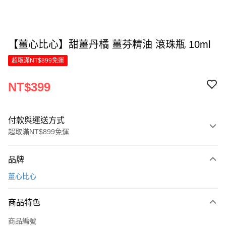
【薑心比心】甜薑丹橘 薑芬精油 滾珠瓶 10ml
超取滿NT$899免運
NT$399
付款與運送方式
超取滿NT$899免運
付款方式
品牌
信用卡一次付款
薑心比心
LINE Pay
商品特色
Apple Pay
商品編號
街口支付