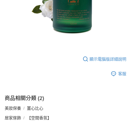
【注意事項】
ATM／網路銀行／等多元方式進行付款，方視為交易完成。
宅配
1.本服務係由「台灣大哥大股份有限公司」（以下簡稱本公司）所提供，讓
※ 請注意：結帳手續完成當下不需立刻繳費，但若您需要取消訂單，請聯絡
用戶於交易時，得透過本服務購買商品或服務，並由商店將買賣／分期付款
每筆NT$100，滿NT$1,000(含以上)免運費
購買商品的店家。未經商家同意取消之訂單仍視為有效，需透過AFTEE先享
買賣價金債權讓與本公司後，依約使用本公司帳單繳交帳款。
後付繳納相關費用。
2.基於同意付款使用「大哥付你分期」之契約關係目的，商店將以您的個人
京站台北店客服中心(1F星巴克旁) 即日起不提供京站紙袋，取件時
※ 交易是否成功請以「AFTEE先享後付 」之結帳頁面顯示為準，若有關於
資料（包含姓名、電話或地址）提供予台灣大哥大進項蒐集、處理及利用，
是否繳費成功／繳費後需取消欲退款等相關疑問，請聯繫「AFTEE先享後付
請自備購物袋，若需購買紙袋可現場詢問
由本公司與您本人進行分期帳單所需資料之確認、核對及更正。
客戶支援中心」
https://netprotections.freshdesk.com/support/home
3.完整用戶服務條款，請詳閱以下連結：
https://oppay.tw/userRule
免運費
【注意事項】
１．透過由恩沛科技股份有限公司提供之「AFTEE先享後付」服務完成之交
易，需依本服務之必要範圍內提供個人資料，並將交易相關給付款項請求債
顯示電腦版詳細說明
權轉讓予恩沛科技股份有限公司。
２．關於個人資料處理事宜，請瀏覽以下網址：
https://aftee.tw/terms/#terms3
客服
３．未成年的使用者請事先徵得法定代理人或監護人之同意方可使用
「AFTEE先享後付」，若未經同意申辦者引起之損失，本公司不負相關責
任。
４．使用「AFTEE先享後付」時，將依據個別帳號之用戶狀況，依本公司即
商品相關分類 (2)
時審查核予不同之上限額度；若仍有額度不足之情形，本公司將視審查結果
請求用戶進行身份認證。
美妝保養
薑心比心
５．嚴禁一人註冊多個帳號或使用他人資訊註冊。若發現惡意使用之情形，
恩沛科技股份有限公司將有權停止該用戶之使用額度並採取法律行動。
居家傢飾
【空間香氛】