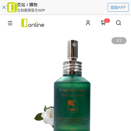
京站ｉ購物
開啟APP
立刻使用官方APP
0
1
/
1