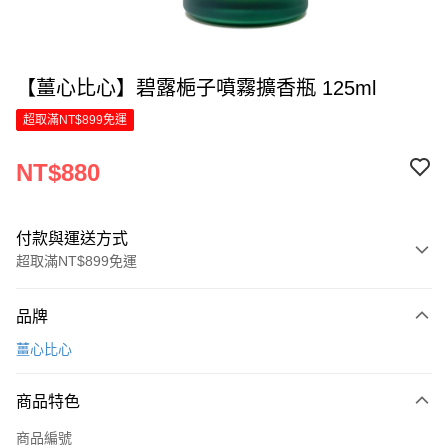
【薑心比心】碧露梔子噴霧擴香瓶 125ml
超取滿NT$899免運
NT$880
付款與運送方式
超取滿NT$899免運
付款方式
品牌
信用卡一次付款
薑心比心
LINE Pay
商品特色
Apple Pay
商品編號
街口支付