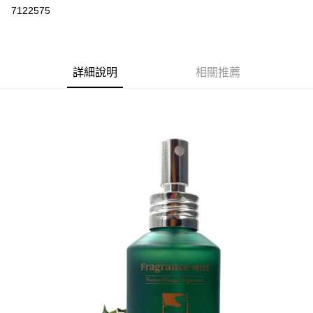
7122575
悠遊付
Google Pay
全盈+PAY
詳細說明
相關推薦
大哥付你分期
相關說明
【大哥付你分期使用說明】
AFTEE先享後付
1.本服務由台灣大哥大提供，台灣大哥大用戶可立即使用無須另外申請。
2.付款方式選擇「大哥付你分期」，訂單成立後會自動跳轉到大哥付的交易
相關說明
流程，驗證手機門號後，選擇欲分期的期數、繳款截止日，確認付款後即完
【關於「AFTEE先享後付」】
成交易。
ATM付款
AFTEE先享後付是「在收到商品之後才付款」的支付方式。 讓您購物簡單
3.實際核准額度、可分期數及費用金額請依後續交易確認頁面所載為準。
便利好安心！
4.訂單成立30分鐘內，如未前往確認交易或遇審核未通過，訂單將自動取
１．簡單：不需註冊會員、不需綁卡、不需儲值。
運送方式
消。如遇「轉專審核」未通過狀況，表示未達大哥付你分期系統評分，恕無
２．便利：只要手機號碼，簡訊認證，即可結帳。
法說明評估內容。
３．安心：先確認商品／服務後，再付款。
付款後全家取貨
【繳款方式說明】
1.分期款項不併入電信帳單，「大哥付你分期」於每月結算日後寄送繳費提
每筆NT$70，滿NT$899(含以上)免運費
【「AFTEE先享後付」結帳流程】
醒簡訊。
１．於結帳方式選擇「AFTEE先享後付」後，將跳轉至「AFTEE先享後付」
2.透過簡訊連結打開帳單後，可選擇「超商條碼／台灣大直營門市／銀行轉
付款後7-11取貨
結帳頁面，進行簡訊認證並確認金額後，即可完成結帳。
帳／街口支付／iPASS MONEY」等通路繳費。
２．訂單成立數日內，您將收到繳費通知簡訊。
每筆NT$70，滿NT$899(含以上)免運費
３．收到繳費通知簡訊後14天內，點擊此簡訊中的連結，可透過四大超商／