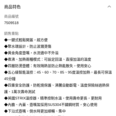
6 期 0 利率 每期
NT$331
21家銀行
商品特色
合作金庫商業銀行
第一商業銀行
LINE Pay
商品編號
華南商業銀行
彰化商業銀行
7509518
Apple Pay
上海商業儲蓄銀行
台北富邦商業銀行
國泰世華商業銀行
兆豐國際商業銀行
銷售重點
街口支付
臺灣中小企業銀行
台中商業銀行
◆一鍵式輕鬆開蓋，超方便
匯豐（台灣）商業銀行
華泰商業銀行
悠遊付
◆聚水環設計，防止波濺燙傷
聯邦商業銀行
遠東國際商業銀行
元大商業銀行
永豐商業銀行
◆黃金角度壺嘴，水流適中不外溢
Google Pay
玉山商業銀行
星展（台灣）商業銀行
◆煮沸、加熱兩種模式：可設定回溫、直接加溫的溫度
台新國際商業銀行
中國信託商業銀行
全盈+PAY
◆四層防燙壺體：有效隔熱並防止熱能散失，使用安心
台灣樂天信用卡公司
◆五心級智能溫控：45、60、70、85、95度溫控加熱，最長可保溫
大哥付你分期
45分鐘
相關說明
◆四重安全防護，防乾燒保護、沸騰自動斷電、溫度保險絲過熱保
【大哥付你分期使用說明】
AFTEE先享後付
1.本服務由台灣大哥大提供，台灣大哥大用戶可立即使用無須另外申請。
護、1萬次壽命測試
2.付款方式選擇「大哥付你分期」，訂單成立後會自動跳轉到大哥付的交易
相關說明
◆英國STRIX溫控器，精準控制水溫，使用壽命更長，更耐用
流程，驗證手機門號後，選擇欲分期的期數、繳款截止日，確認付款後即完
【關於「AFTEE先享後付」】
成交易。
◆內膽、內蓋、壺嘴皆採用SUS304不鏽鋼材質，安心使用
ATM付款
AFTEE先享後付是「在收到商品之後才付款」的支付方式。 讓您購物簡單
3.實際核准額度、可分期數及費用金額請依後續交易確認頁面所載為準。
便利好安心！
◆下沿式壺嘴，倒水時更加順暢、集中
4.訂單成立30分鐘內，如未前往確認交易或遇審核未通過，訂單將自動取
１．簡單：不需註冊會員、不需綁卡、不需儲值。