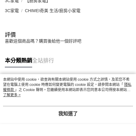
3C家電
【廚房家電】
3C家電
CHIMEI奇美 生活/廚房小家電
評價
喜歡這個商品嗎？購買後給他一個好評吧
本分類熱銷
全站排行
本網站中使用 cookie，欲查詢有關本網站使用 cookie 方式之詳情，及若您不希
熱門標籤
望在電腦上使用 cookie 時應如何變更電腦的 cookie 設定，請參閱本網站「
隱私
權條款
」之 Cookie 聲明。您繼續使用本網站即表示您同意本公司得按本網站使
用條款之 Cookie 聲明使用 cookie。
了解更多 >
我知道了