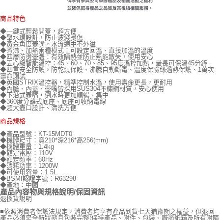
商品特色
◆一鍵式輕鬆開蓋，超方便
◆聚水環設計，防止波濺燙傷
◆黃金角度壺嘴，水流適中不外溢
◆煮沸、加熱兩種模式：可設定回溫、直接加溫的溫度
◆四層防燙壺體：有效隔熱並防止熱能散失，使用安心
◆五心級智能溫控：45、60、70、85、95度溫控加熱，最長可保溫45分鐘
◆四重安全防護，防乾燒保護、沸騰自動斷電、溫度保險絲過熱保護、1萬次
壽命測試
◆英國STRIX溫控器，精準控制水溫，使用壽命更長，更耐用
◆內膽、內蓋、壺嘴皆採用SUS304不鏽鋼材質，安心使用
◆下沿式壺嘴，倒水時更加順暢、集中
◆360度分離式底座、底座可收納電線
◆超大壺口設計、清洗方便
商品規格
◆產品型號：KT-15MDT0
◆機體尺寸：寬210*深216*高256(mm)
◆機體重量：1.4kg
◆額定電壓：110V
◆額定頻率：60Hz
◆消耗功率：1200W
◆可使用容量：1.5L
◆BSMI認證字號：R63298
◆產地：中國
產品內容物與規格說明/保固資訊
退換貨說明
■依照消費者保護法規定，消費者均享有產品到貨七天猶豫期之權益，但退回
產品必須是全新狀態且包裝完整(保持產品、附件、包裝、廠商紙箱及所有附隨