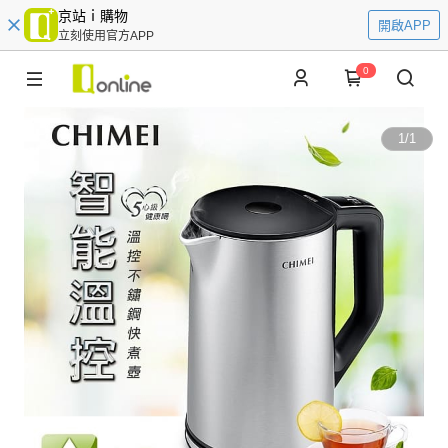
京站ｉ購物
開啟APP
立刻使用官方APP
0
1
/
1