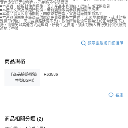
文件或資料之完整性)，否則恕不接受退貨
■本產品一經拆封使用過後，若非產品本身瑕疵，恕無法辦理退換貨
■本產品文案為原廠所提供，若有變動敬請參照實際商品為準
■本產品網頁因拍攝關係，圖檔略有差異，實際以廠商出貨為主
■本產品係由生產廠商或供應商免費提供基本運送， 若因地處偏遠、或其他特
殊情形(例如：天災或道路狀況不良)，致使所屬物流車輛無法於正常狀況下送
抵，而需另以其他方式處理時，所衍生之費用，須由訂購人自行支付供貨廠商
產地：中國
顯示電腦版詳細說明
商品規格
【商品檢驗標識
R63586
字號BSMI】
客服
商品相關分類 (2)