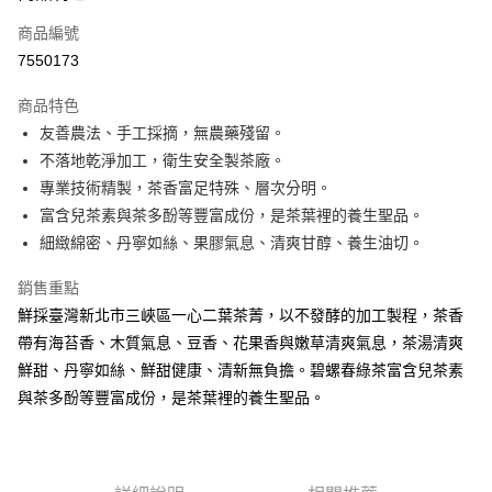
商品編號
街口支付
7550173
悠遊付
商品特色
Google Pay
友善農法、手工採摘，無農藥殘留。
全盈+PAY
不落地乾淨加工，衛生安全製茶廠。
專業技術精製，茶香富足特殊、層次分明。
大哥付你分期
富含兒茶素與茶多酚等豐富成份，是茶葉裡的養生聖品。
相關說明
細緻綿密、丹寧如絲、果膠氣息、清爽甘醇、養生油切。
【大哥付你分期使用說明】
AFTEE先享後付
1.本服務由台灣大哥大提供，台灣大哥大用戶可立即使用無須另外申請。
銷售重點
2.付款方式選擇「大哥付你分期」，訂單成立後會自動跳轉到大哥付的交易
相關說明
流程，驗證手機門號後，選擇欲分期的期數、繳款截止日，確認付款後即完
鮮採臺灣新北市三峽區一心二葉茶菁，以不發酵的加工製程，茶香
【關於「AFTEE先享後付」】
成交易。
ATM付款
AFTEE先享後付是「在收到商品之後才付款」的支付方式。 讓您購物簡單
帶有海苔香、木質氣息、豆香、花果香與嫩草清爽氣息，茶湯清爽
3.實際核准額度、可分期數及費用金額請依後續交易確認頁面所載為準。
便利好安心！
4.訂單成立30分鐘內，如未前往確認交易或遇審核未通過，訂單將自動取
鮮甜、丹寧如絲、鮮甜健康、清新無負擔。碧螺春綠茶富含兒茶素
１．簡單：不需註冊會員、不需綁卡、不需儲值。
運送方式
消。如遇「轉專審核」未通過狀況，表示未達大哥付你分期系統評分，恕無
２．便利：只要手機號碼，簡訊認證，即可結帳。
與茶多酚等豐富成份，是茶葉裡的養生聖品。
法說明評估內容。
３．安心：先確認商品／服務後，再付款。
付款後全家取貨
【繳款方式說明】
1.分期款項不併入電信帳單，「大哥付你分期」於每月結算日後寄送繳費提
每筆NT$70，滿NT$899(含以上)免運費
【「AFTEE先享後付」結帳流程】
醒簡訊。
１．於結帳方式選擇「AFTEE先享後付」後，將跳轉至「AFTEE先享後付」
2.透過簡訊連結打開帳單後，可選擇「超商條碼／台灣大直營門市／銀行轉