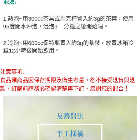
泡法
:
1.熱泡~用300cc茶具或馬克杯置入約3g的茶葉，使用
95度開水沖泡，浸泡3 分鐘之後開始喝。
2.冷泡~用600cc保特瓶置入約3g的茶葉，放置冰箱冷
藏12小時後開始飲用。
注意事項:
食品類商品因保存期限及衛生考量，恕不接受退貨與退
款，訂購前請務必確認清楚再下訂，感謝您的配合！