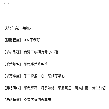
in tea.
【烘 焙 度】 無焙火
【發酵程度】 0% 不發酵
【茶樹品種】 台灣三峽獨有青心柑種
【茶葉類型】 細緻嫩芽條型茶
【茶菁嫩度】 手工採摘一心二葉細芽嫩心
【獨特風味】 細緻綿密、丹寧如絲、果膠氣息、清爽甘醇、養生油切
【品嚐時機】 全天候皆適合享用