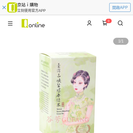
京站ｉ購物
開啟APP
立刻使用官方APP
0
1
/
1