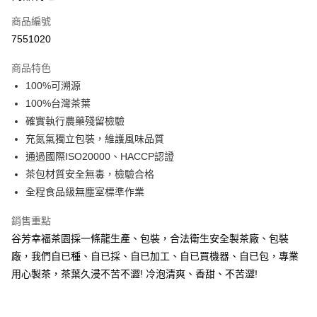
商品編號
街口支付
7551020
悠遊付
商品特色
Google Pay
100%可溯源
全盈+PAY
100%台灣茶葉
確實執行農藥殘留檢驗
大哥付你分期
充氮氣獨立包裝，維護風味品質
相關說明
通過國際ISO20000、HACCP認證
【大哥付你分期使用說明】
AFTEE先享後付
1.本服務由台灣大哥大提供，台灣大哥大用戶可立即使用無須另外申請。
茶包材質安全無毒，檢驗合格
2.付款方式選擇「大哥付你分期」，訂單成立後會自動跳轉到大哥付的交易
相關說明
全程食品級無塵室標準作業
流程，驗證手機門號後，選擇欲分期的期數、繳款截止日，確認付款後即完
【關於「AFTEE先享後付」】
成交易。
ATM付款
AFTEE先享後付是「在收到商品之後才付款」的支付方式。 讓您購物簡單
銷售重點
3.實際核准額度、可分期數及費用金額請依後續交易確認頁面所載為準。
便利好安心！
4.訂單成立30分鐘內，如未前往確認交易或遇審核未通過，訂單將自動取
谷芳幸福茶園採一條龍生產、包裝，合法衛生安全製茶廠、包裝
１．簡單：不需註冊會員、不需綁卡、不需儲值。
運送方式
消。如遇「轉專審核」未通過狀況，表示未達大哥付你分期系統評分，恕無
２．便利：只要手機號碼，簡訊認證，即可結帳。
廠，我們自已種、自已採、自已加工、自已買機器、自已包，專業
法說明評估內容。
３．安心：先確認商品／服務後，再付款。
付款後全家取貨
用心製茶，茶葉久浸不苦不澀! 冷泡清爽、香甜、不苦澀!
【繳款方式說明】
1.分期款項不併入電信帳單，「大哥付你分期」於每月結算日後寄送繳費提
每筆NT$70，滿NT$899(含以上)免運費
【「AFTEE先享後付」結帳流程】
醒簡訊。
１．於結帳方式選擇「AFTEE先享後付」後，將跳轉至「AFTEE先享後付」
2.透過簡訊連結打開帳單後，可選擇「超商條碼／台灣大直營門市／銀行轉