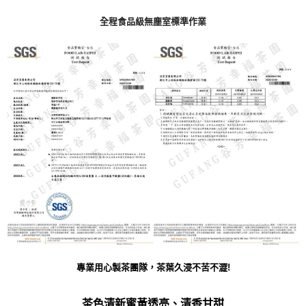
全程食品級無塵室標準作業
專業用心製茶團隊，茶葉久浸不苦不澀!
茶色清新蜜黃透亮、清香甘甜