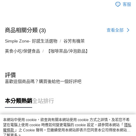
客服
商品相關分類 (3)
查看全部
Simple Zone- 好感生活選物
谷芳有機茶
美食小吃/保健食品
【咖啡茶品/沖泡飲品】
評價
喜歡這個商品嗎？購買後給他一個好評吧
本分類熱銷
全站排行
本網站中使用 cookie，欲查詢有關本網站使用 cookie 方式之詳情，及若您不希
熱門標籤
望在電腦上使用 cookie 時應如何變更電腦的 cookie 設定，請參閱本網站「
隱私
權條款
」之 Cookie 聲明。您繼續使用本網站即表示您同意本公司得按本網站使
用條款之 Cookie 聲明使用 cookie。
了解更多 >