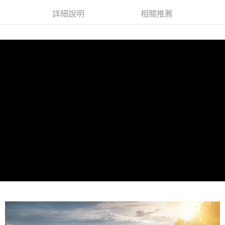
付款後7-11取貨
結帳頁面，進行簡訊認證並確認金額後，即可完成結帳。
帳／街口支付／iPASS MONEY」等通路繳費。
２．訂單成立數日內，您將收到繳費通知簡訊。
詳細說明
相關推薦
每筆NT$70，滿NT$899(含以上)免運費
３．收到繳費通知簡訊後14天內，點擊此簡訊中的連結，可透過四大超商／
【注意事項】
ATM／網路銀行／等多元方式進行付款，方視為交易完成。
宅配
1.本服務係由「台灣大哥大股份有限公司」（以下簡稱本公司）所提供，讓
※ 請注意：結帳手續完成當下不需立刻繳費，但若您需要取消訂單，請聯絡
用戶於交易時，得透過本服務購買商品或服務，並由商店將買賣／分期付款
每筆NT$100，滿NT$1,000(含以上)免運費
購買商品的店家。未經商家同意取消之訂單仍視為有效，需透過AFTEE先享
買賣價金債權讓與本公司後，依約使用本公司帳單繳交帳款。
後付繳納相關費用。
2.基於同意付款使用「大哥付你分期」之契約關係目的，商店將以您的個人
京站台北店客服中心(1F星巴克旁) 即日起不提供京站紙袋，取件時
※ 交易是否成功請以「AFTEE先享後付 」之結帳頁面顯示為準，若有關於
資料（包含姓名、電話或地址）提供予台灣大哥大進項蒐集、處理及利用，
是否繳費成功／繳費後需取消欲退款等相關疑問，請聯繫「AFTEE先享後付
請自備購物袋，若需購買紙袋可現場詢問
由本公司與您本人進行分期帳單所需資料之確認、核對及更正。
客戶支援中心」
https://netprotections.freshdesk.com/support/home
3.完整用戶服務條款，請詳閱以下連結：
https://oppay.tw/userRule
免運費
【注意事項】
１．透過由恩沛科技股份有限公司提供之「AFTEE先享後付」服務完成之交
易，需依本服務之必要範圍內提供個人資料，並將交易相關給付款項請求債
權轉讓予恩沛科技股份有限公司。
２．關於個人資料處理事宜，請瀏覽以下網址：
https://aftee.tw/terms/#terms3
３．未成年的使用者請事先徵得法定代理人或監護人之同意方可使用
「AFTEE先享後付」，若未經同意申辦者引起之損失，本公司不負相關責
任。
４．使用「AFTEE先享後付」時，將依據個別帳號之用戶狀況，依本公司即
時審查核予不同之上限額度；若仍有額度不足之情形，本公司將視審查結果
請求用戶進行身份認證。
５．嚴禁一人註冊多個帳號或使用他人資訊註冊。若發現惡意使用之情形，
恩沛科技股份有限公司將有權停止該用戶之使用額度並採取法律行動。