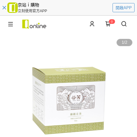
京站ｉ購物
開啟APP
立刻使用官方APP
0
1
/
2