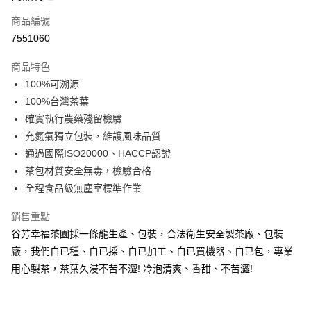
商品編號
街口支付
7551060
悠遊付
商品特色
Google Pay
100%可溯源
全盈+PAY
100%台灣茶葉
確實執行農藥殘留檢驗
大哥付你分期
充氮氣獨立包裝，維護風味品質
相關說明
通過國際ISO20000、HACCP認證
【大哥付你分期使用說明】
AFTEE先享後付
1.本服務由台灣大哥大提供，台灣大哥大用戶可立即使用無須另外申請。
茶包材質安全無毒，檢驗合格
2.付款方式選擇「大哥付你分期」，訂單成立後會自動跳轉到大哥付的交易
相關說明
全程食品級無塵室標準作業
流程，驗證手機門號後，選擇欲分期的期數、繳款截止日，確認付款後即完
【關於「AFTEE先享後付」】
成交易。
ATM付款
AFTEE先享後付是「在收到商品之後才付款」的支付方式。 讓您購物簡單
銷售重點
3.實際核准額度、可分期數及費用金額請依後續交易確認頁面所載為準。
便利好安心！
4.訂單成立30分鐘內，如未前往確認交易或遇審核未通過，訂單將自動取
谷芳幸福茶園採一條龍生產、包裝，合法衛生安全製茶廠、包裝
１．簡單：不需註冊會員、不需綁卡、不需儲值。
運送方式
消。如遇「轉專審核」未通過狀況，表示未達大哥付你分期系統評分，恕無
２．便利：只要手機號碼，簡訊認證，即可結帳。
廠，我們自已種、自已採、自已加工、自已買機器、自已包，專業
法說明評估內容。
３．安心：先確認商品／服務後，再付款。
付款後全家取貨
用心製茶，茶葉久浸不苦不澀! 冷泡清爽、香甜、不苦澀!
【繳款方式說明】
1.分期款項不併入電信帳單，「大哥付你分期」於每月結算日後寄送繳費提
每筆NT$70，滿NT$899(含以上)免運費
【「AFTEE先享後付」結帳流程】
醒簡訊。
１．於結帳方式選擇「AFTEE先享後付」後，將跳轉至「AFTEE先享後付」
2.透過簡訊連結打開帳單後，可選擇「超商條碼／台灣大直營門市／銀行轉