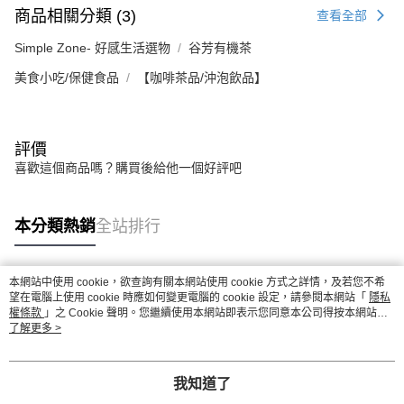
商品相關分類 (3)
查看全部
Simple Zone- 好感生活選物
谷芳有機茶
美食小吃/保健食品
【咖啡茶品/沖泡飲品】
評價
喜歡這個商品嗎？購買後給他一個好評吧
本分類熱銷
全站排行
本網站中使用 cookie，欲查詢有關本網站使用 cookie 方式之詳情，及若您不希
熱門標籤
望在電腦上使用 cookie 時應如何變更電腦的 cookie 設定，請參閱本網站「
隱私
權條款
」之 Cookie 聲明。您繼續使用本網站即表示您同意本公司得按本網站使
用條款之 Cookie 聲明使用 cookie。
了解更多 >
我知道了