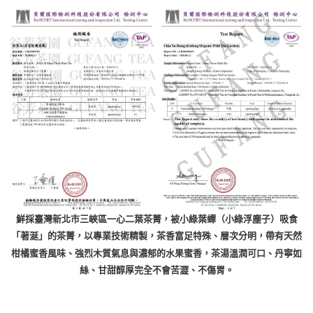
鮮採臺灣新北市三峽區一心二葉茶菁，被小綠葉蟬（小綠浮塵子）吸食
「著涎」的茶菁，以專業技術精製，茶香富足特殊、層次分明，帶有天然
柑橘蜜香風味、強烈木質氣息與濃郁的水果蜜香，茶湯溫潤可口、丹寧如
絲、甘甜醇厚完全不會苦澀、不傷胃。