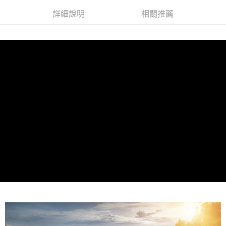
付款後7-11取貨
結帳頁面，進行簡訊認證並確認金額後，即可完成結帳。
帳／街口支付／iPASS MONEY」等通路繳費。
２．訂單成立數日內，您將收到繳費通知簡訊。
詳細說明
相關推薦
每筆NT$70，滿NT$899(含以上)免運費
３．收到繳費通知簡訊後14天內，點擊此簡訊中的連結，可透過四大超商／
【注意事項】
ATM／網路銀行／等多元方式進行付款，方視為交易完成。
宅配
1.本服務係由「台灣大哥大股份有限公司」（以下簡稱本公司）所提供，讓
※ 請注意：結帳手續完成當下不需立刻繳費，但若您需要取消訂單，請聯絡
用戶於交易時，得透過本服務購買商品或服務，並由商店將買賣／分期付款
每筆NT$100，滿NT$1,000(含以上)免運費
購買商品的店家。未經商家同意取消之訂單仍視為有效，需透過AFTEE先享
買賣價金債權讓與本公司後，依約使用本公司帳單繳交帳款。
後付繳納相關費用。
2.基於同意付款使用「大哥付你分期」之契約關係目的，商店將以您的個人
京站台北店客服中心(1F星巴克旁) 即日起不提供京站紙袋，取件時
※ 交易是否成功請以「AFTEE先享後付 」之結帳頁面顯示為準，若有關於
資料（包含姓名、電話或地址）提供予台灣大哥大進項蒐集、處理及利用，
是否繳費成功／繳費後需取消欲退款等相關疑問，請聯繫「AFTEE先享後付
請自備購物袋，若需購買紙袋可現場詢問
由本公司與您本人進行分期帳單所需資料之確認、核對及更正。
客戶支援中心」
https://netprotections.freshdesk.com/support/home
3.完整用戶服務條款，請詳閱以下連結：
https://oppay.tw/userRule
免運費
【注意事項】
１．透過由恩沛科技股份有限公司提供之「AFTEE先享後付」服務完成之交
易，需依本服務之必要範圍內提供個人資料，並將交易相關給付款項請求債
權轉讓予恩沛科技股份有限公司。
２．關於個人資料處理事宜，請瀏覽以下網址：
https://aftee.tw/terms/#terms3
３．未成年的使用者請事先徵得法定代理人或監護人之同意方可使用
「AFTEE先享後付」，若未經同意申辦者引起之損失，本公司不負相關責
任。
４．使用「AFTEE先享後付」時，將依據個別帳號之用戶狀況，依本公司即
時審查核予不同之上限額度；若仍有額度不足之情形，本公司將視審查結果
請求用戶進行身份認證。
５．嚴禁一人註冊多個帳號或使用他人資訊註冊。若發現惡意使用之情形，
恩沛科技股份有限公司將有權停止該用戶之使用額度並採取法律行動。