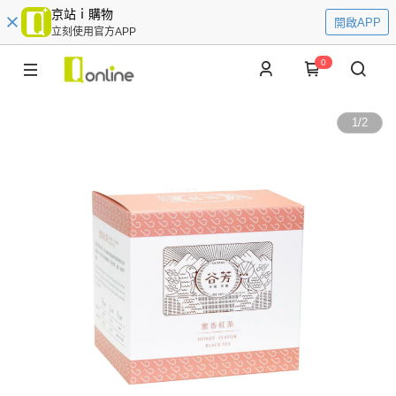
京站ｉ購物
開啟APP
立刻使用官方APP
0
1
/
2