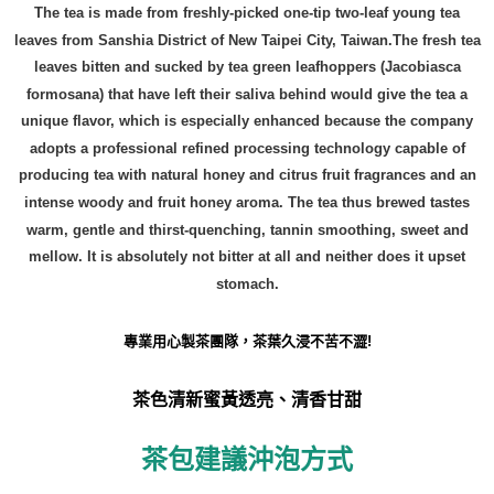
The tea is made from freshly-picked one-tip two-leaf young tea
leaves from Sanshia District of New Taipei City, Taiwan.The fresh tea
leaves bitten and sucked by tea green leafhoppers (Jacobiasca
formosana) that have left their saliva behind would give the tea a
unique flavor, which is especially enhanced because the company
adopts a professional refined processing technology capable of
producing tea with natural honey and citrus fruit fragrances and an
intense woody and fruit honey aroma. The tea thus brewed tastes
warm, gentle and thirst-quenching, tannin smoothing, sweet and
mellow. It is absolutely not bitter at all and neither does it upset
stomach.
專業用心製茶團隊，茶葉久浸不苦不澀!
茶色清新蜜黃透亮、清香甘甜
茶包建議沖泡方式