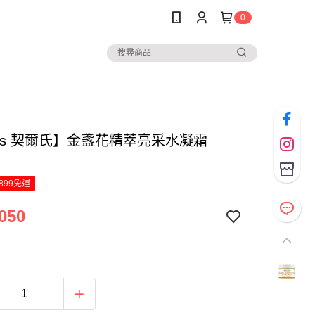
0
hl's 契爾氏】金盞花精萃亮采水凝霜
899免運
050