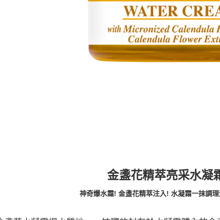
金盞花精萃亮采水凝霜 
神奇爆水霜! 金盞花精萃注入! 水凝霜一抹調理