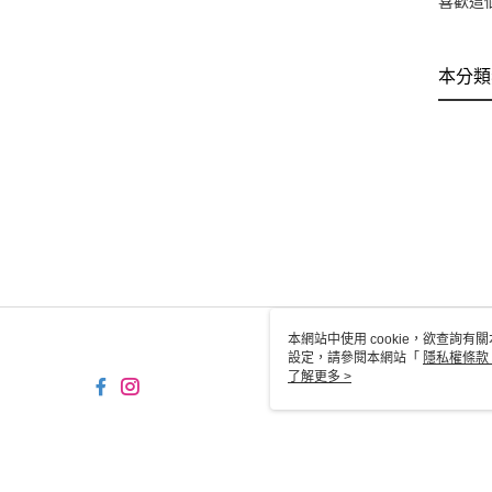
喜歡這
本分類
本網站中使用 cookie，欲查詢有關
設定，請參閱本網站「
隱私權條款
使用 cookie。
了解更多 >