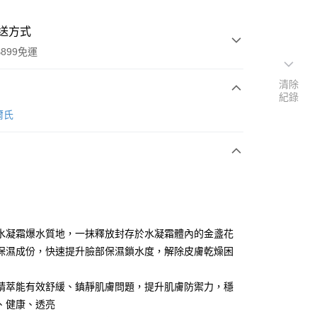
送方式
899免運
清除
紀錄
次付款
契爾氏
水凝霜爆水質地，一抹釋放封存於水凝霜體內的金盞花
y
保濕成份，快速提升臉部保濕鎖水度，解除皮膚乾燥困
精萃能有效舒緩、鎮靜肌膚問題，提升肌膚防禦力，穩
分期
、健康、透亮