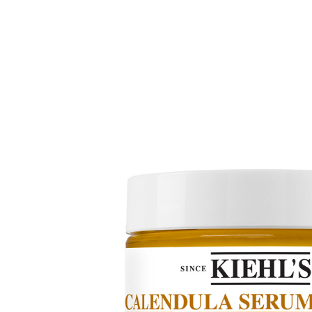
１．透過由
交易，需
求債權轉
２．關於
https://aft
３．未成
「AFTE
任。
４．使用「
即時審查
結果請求
５．嚴禁
形，恩沛
動。