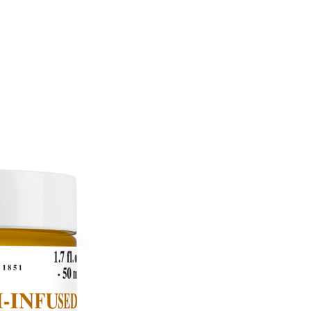
恩沛科技股份有限公司提供之「AFTEE先享後付」服務完成之
依本服務之必要範圍內提供個人資料，並將交易相關給付款項請
讓予恩沛科技股份有限公司。
個人資料處理事宜，請瀏覽以下網址：
ee.tw/terms/#terms3
年的使用者請事先徵得法定代理人或監護人之同意方可使用
E先享後付」，若未經同意申辦者引起之損失，本公司不負相關責
AFTEE先享後付」時，將依據個別帳號之用戶狀況，依本公司
核予不同之上限額度；若仍有額度不足之情形，本公司將視審查
用戶進行身份認證。
一人註冊多個帳號或使用他人資訊註冊。若發現惡意使用之情
科技股份有限公司將有權停止該用戶之使用額度並採取法律行