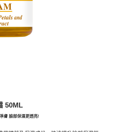
50ML
淨膚 臉部保濕更透亮!