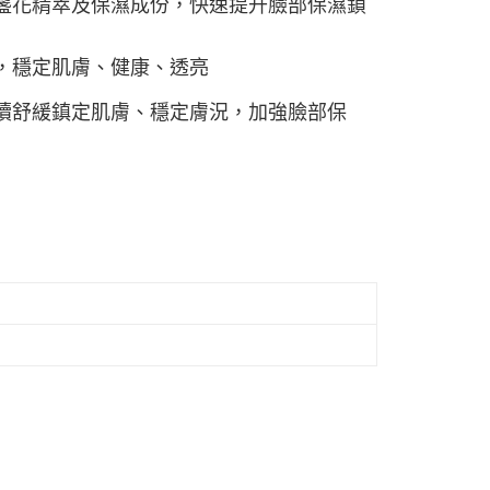
盞花精萃及保濕成份，快速提升臉部保濕鎖
，穩定肌膚、健康、透亮
續舒緩鎮定肌膚、穩定膚況，加強臉部保