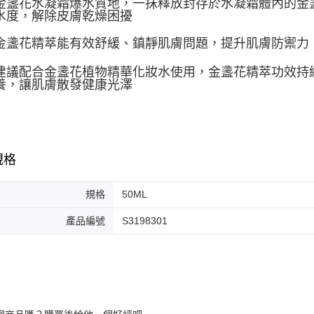
金盞花水凝霜爆水質地，一抹釋放封存於水凝霜體內的金
水度，解除皮膚乾燥困擾
金盞花精萃能有效舒緩、鎮靜肌膚問題，提升肌膚防禦力
建議配合金盞花植物精華化妝水使用，金盞花精萃功效持
養，讓肌膚散發健康光澤
規格
規格
50ML
產品編號
S3198301