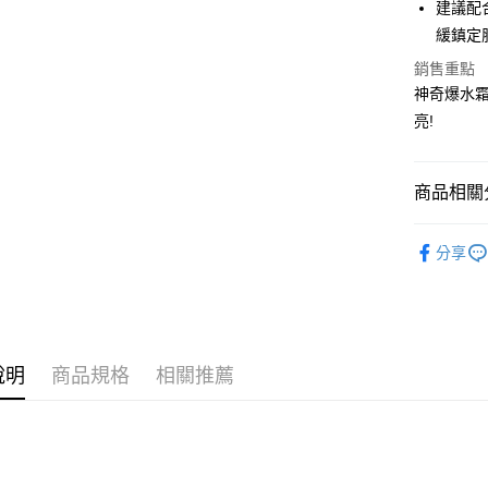
建議配
【大哥付
AFTEE先
緩鎮定
1.本服務
2.付款方
相關說明
銷售重點
流程，驗
【關於「A
神奇爆水霜
ATM付款
完成交易
AFTEE
3.實際核
便利好安
亮!
4.訂單成
１．簡單
消。如遇
２．便利
運送方式
無法說明
３．安心
商品相關分
【繳款方
付款後全
1.分期款
【「AFT
醒簡訊。
美妝保養
每筆NT$7
１．於結帳
2.透過簡
分享
付」結帳
帳／街口支
付款後7-1
２．訂單
３．收到繳
每筆NT$7
【注意事
／ATM／
1.本服務
※ 請注意
宅配
用戶於交
絡購買商品
款買賣價
說明
商品規格
相關推薦
先享後付
每筆NT$1
2.基於同
※ 交易是
資料（包
是否繳費成
京站台北店
用，由本
付客戶支
請自備購
3.完整用
免運費
【注意事