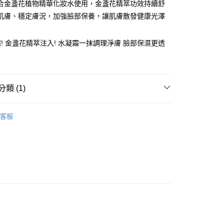
合金盞花植物精華化妝水使用，金盞花精萃功效持續舒
你分期使用說明】
享後付
肌膚、穩定膚況，加強臉部保養，讓肌膚散發健康光澤
由台灣大哥大提供，台灣大哥大用戶可立即使用無須另外申請。
式選擇「大哥付你分期」，訂單成立後會自動跳轉到大哥付的交易
證手機門號後，選擇欲分期的期數、繳款截止日，確認付款後即
FTEE先享後付」】
! 金盞花精萃注入! 水凝霜一抹調理淨膚 臉部保濕更透
。
先享後付是「在收到商品之後才付款」的支付方式。 讓您購物簡單
准額度、可分期數及費用金額請依後續交易確認頁面所載為準。
心！
立30分鐘內，如未前往確認交易或遇審核未通過，訂單將自動取
：不需註冊會員、不需綁卡、不需儲值。
「轉專審核」未通過狀況，表示未達大哥付你分期系統評分，恕
：只要手機號碼，簡訊認證，即可結帳。
評估內容。
：先確認商品／服務後，再付款。
類 (1)
式說明】
家取貨
項不併入電信帳單，「大哥付你分期」於每月結算日後寄送繳費提
EE先享後付」結帳流程】
Kiehl's 契爾氏
0，滿NT$899(含以上)免運費
方式選擇「AFTEE先享後付」後，將跳轉至「AFTEE先享後
訊連結打開帳單後，可選擇「超商條碼／台灣大直營門市／銀行轉
客服
頁面，進行簡訊認證並確認金額後，即可完成結帳。
付／iPASS MONEY」等通路繳費。
1取貨
成立數日內，您將收到繳費通知簡訊。
費通知簡訊後14天內，點擊此簡訊中的連結，可透過四大超商
0，滿NT$899(含以上)免運費
項】
網路銀行／等多元方式進行付款，方視為交易完成。
係由「台灣大哥大股份有限公司」（以下簡稱本公司）所提供，讓
：結帳手續完成當下不需立刻繳費，但若您需要取消訂單，請聯
易時，得透過本服務購買商品或服務，並由商店將買賣／分期付
的店家。未經商家同意取消之訂單仍視為有效，需透過AFTEE
金債權讓與本公司後，依約使用本公司帳單繳交帳款。
繳納相關費用。
00，滿NT$1,000(含以上)免運費
意付款使用「大哥付你分期」之契約關係目的，商店將以您的個人
否成功請以「AFTEE先享後付 」之結帳頁面顯示為準，若有關於
含姓名、電話或地址）提供予台灣大哥大進項蒐集、處理及利
功／繳費後需取消欲退款等相關疑問，請聯繫「AFTEE先享後
客服中心(1F星巴克旁) 即日起不提供京站紙袋，取件時
公司與您本人進行分期帳單所需資料之確認、核對及更正。
援中心」
https://netprotections.freshdesk.com/support/home
物袋，若需購買紙袋可現場詢問
戶服務條款，請詳閱以下連結：
https://oppay.tw/userRule
項】