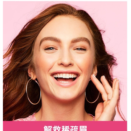
１．於結帳方式選擇「AFTEE先享後付」後，將跳轉至「AFTEE先享後付」
2.透過簡訊連結打開帳單後，可選擇「超商條碼／台灣大直營門市／銀行轉
付款後7-11取貨
結帳頁面，進行簡訊認證並確認金額後，即可完成結帳。
帳／街口支付／iPASS MONEY」等通路繳費。
２．訂單成立數日內，您將收到繳費通知簡訊。
每筆NT$70，滿NT$899(含以上)免運費
３．收到繳費通知簡訊後14天內，點擊此簡訊中的連結，可透過四大超商／
【注意事項】
ATM／網路銀行／等多元方式進行付款，方視為交易完成。
宅配
1.本服務係由「台灣大哥大股份有限公司」（以下簡稱本公司）所提供，讓
※ 請注意：結帳手續完成當下不需立刻繳費，但若您需要取消訂單，請聯絡
用戶於交易時，得透過本服務購買商品或服務，並由商店將買賣／分期付款
每筆NT$100，滿NT$1,000(含以上)免運費
購買商品的店家。未經商家同意取消之訂單仍視為有效，需透過AFTEE先享
買賣價金債權讓與本公司後，依約使用本公司帳單繳交帳款。
後付繳納相關費用。
2.基於同意付款使用「大哥付你分期」之契約關係目的，商店將以您的個人
京站台北店客服中心(1F星巴克旁) 即日起不提供京站紙袋，取件時
※ 交易是否成功請以「AFTEE先享後付 」之結帳頁面顯示為準，若有關於
資料（包含姓名、電話或地址）提供予台灣大哥大進項蒐集、處理及利用，
是否繳費成功／繳費後需取消欲退款等相關疑問，請聯繫「AFTEE先享後付
請自備購物袋，若需購買紙袋可現場詢問
由本公司與您本人進行分期帳單所需資料之確認、核對及更正。
客戶支援中心」
https://netprotections.freshdesk.com/support/home
3.完整用戶服務條款，請詳閱以下連結：
https://oppay.tw/userRule
免運費
【注意事項】
１．透過由恩沛科技股份有限公司提供之「AFTEE先享後付」服務完成之交
易，需依本服務之必要範圍內提供個人資料，並將交易相關給付款項請求債
權轉讓予恩沛科技股份有限公司。
２．關於個人資料處理事宜，請瀏覽以下網址：
https://aftee.tw/terms/#terms3
３．未成年的使用者請事先徵得法定代理人或監護人之同意方可使用
「AFTEE先享後付」，若未經同意申辦者引起之損失，本公司不負相關責
任。
４．使用「AFTEE先享後付」時，將依據個別帳號之用戶狀況，依本公司即
時審查核予不同之上限額度；若仍有額度不足之情形，本公司將視審查結果
請求用戶進行身份認證。
５．嚴禁一人註冊多個帳號或使用他人資訊註冊。若發現惡意使用之情形，