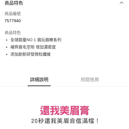
商品特色
Apple Pay
商品編號
街口支付
7577940
悠遊付
商品特色
Google Pay
全球銷量NO.1 眉玩眉瞭系列
全盈+PAY
補齊眉毛空隙 增加濃密度
添加創新研發微粒纖維
大哥付你分期
相關說明
【大哥付你分期使用說明】
AFTEE先享後付
1.本服務由台灣大哥大提供，台灣大哥大用戶可立即使用無須另外申請。
詳細說明
相關推薦
2.付款方式選擇「大哥付你分期」，訂單成立後會自動跳轉到大哥付的交易
相關說明
流程，驗證手機門號後，選擇欲分期的期數、繳款截止日，確認付款後即完
【關於「AFTEE先享後付」】
成交易。
ATM付款
AFTEE先享後付是「在收到商品之後才付款」的支付方式。 讓您購物簡單
3.實際核准額度、可分期數及費用金額請依後續交易確認頁面所載為準。
便利好安心！
4.訂單成立30分鐘內，如未前往確認交易或遇審核未通過，訂單將自動取
１．簡單：不需註冊會員、不需綁卡、不需儲值。
運送方式
消。如遇「轉專審核」未通過狀況，表示未達大哥付你分期系統評分，恕無
２．便利：只要手機號碼，簡訊認證，即可結帳。
法說明評估內容。
３．安心：先確認商品／服務後，再付款。
付款後全家取貨
【繳款方式說明】
1.分期款項不併入電信帳單，「大哥付你分期」於每月結算日後寄送繳費提
每筆NT$70，滿NT$899(含以上)免運費
【「AFTEE先享後付」結帳流程】
醒簡訊。