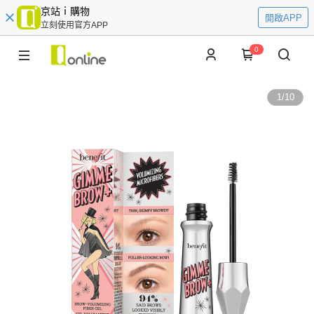
京站ｉ購物
開啟APP
立刻使用官方APP
0
1
/
10