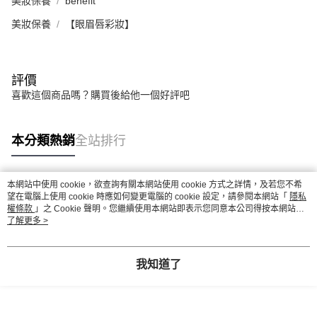
美妝保養
benefit
美妝保養
【眼眉唇彩妝】
評價
喜歡這個商品嗎？購買後給他一個好評吧
本分類熱銷
全站排行
本網站中使用 cookie，欲查詢有關本網站使用 cookie 方式之詳情，及若您不希
熱門標籤
望在電腦上使用 cookie 時應如何變更電腦的 cookie 設定，請參閱本網站「
隱私
權條款
」之 Cookie 聲明。您繼續使用本網站即表示您同意本公司得按本網站使
用條款之 Cookie 聲明使用 cookie。
了解更多 >
我知道了