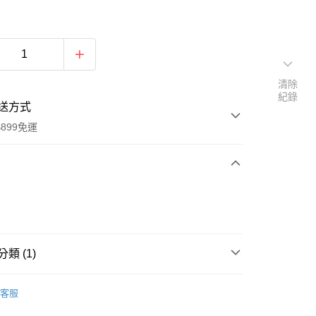
清除
紀錄
送方式
899免運
次付款
類 (1)
【其他配件】
客服