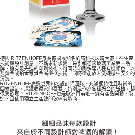
德國 RITZENHOFF身為德國最知名的高科技玻璃大廠，在生產
技術與設計創意上不斷求新求變，是引領德國玻璃工業第一品
牌，擁有最先進的印刷技術，可同時印刷多達八種有機顏色，以
及黃金或鉑金等貴金屬邊框技術，同時還能放入洗碗機中安全的
清洗。
RITZENHOFF廣邀世界知名設計師團隊，充滿獨特性且時尚的
圖紋設計，深獲收藏家的喜愛，特別是作為各種場合的送禮，都
很受歡迎。 RITZENHOFF也是歐洲目前唯一擁有產品開發、製
造，且使用獨立生產線的玻璃製造商。