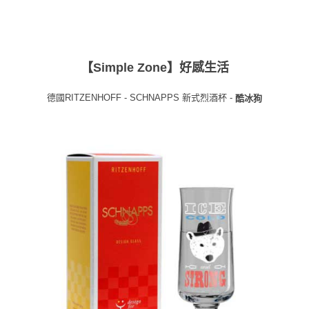
２．訂單成立數日內，您將收到繳費通知簡訊。
每筆NT$70，滿NT$899(含以上)免運費
３．收到繳費通知簡訊後14天內，點擊此簡訊中的連結，可透過四大超商／
【注意事項】
ATM／網路銀行／等多元方式進行付款，方視為交易完成。
宅配
1.本服務係由「台灣大哥大股份有限公司」（以下簡稱本公司）所提供，讓
※ 請注意：結帳手續完成當下不需立刻繳費，但若您需要取消訂單，請聯絡
用戶於交易時，得透過本服務購買商品或服務，並由商店將買賣／分期付款
每筆NT$100，滿NT$1,000(含以上)免運費
購買商品的店家。未經商家同意取消之訂單仍視為有效，需透過AFTEE先享
買賣價金債權讓與本公司後，依約使用本公司帳單繳交帳款。
【Simple Zone】好感生活
後付繳納相關費用。
2.基於同意付款使用「大哥付你分期」之契約關係目的，商店將以您的個人
京站台北店客服中心(1F星巴克旁) 即日起不提供京站紙袋，取件時
※ 交易是否成功請以「AFTEE先享後付 」之結帳頁面顯示為準，若有關於
資料（包含姓名、電話或地址）提供予台灣大哥大進項蒐集、處理及利用，
是否繳費成功／繳費後需取消欲退款等相關疑問，請聯繫「AFTEE先享後付
請自備購物袋，若需購買紙袋可現場詢問
德國RITZENHOFF - SCHNAPPS 新式烈酒杯 -
由本公司與您本人進行分期帳單所需資料之確認、核對及更正。
酷冰狗
客戶支援中心」
https://netprotections.freshdesk.com/support/home
3.完整用戶服務條款，請詳閱以下連結：
https://oppay.tw/userRule
免運費
【注意事項】
１．透過由恩沛科技股份有限公司提供之「AFTEE先享後付」服務完成之交
易，需依本服務之必要範圍內提供個人資料，並將交易相關給付款項請求債
權轉讓予恩沛科技股份有限公司。
２．關於個人資料處理事宜，請瀏覽以下網址：
https://aftee.tw/terms/#terms3
３．未成年的使用者請事先徵得法定代理人或監護人之同意方可使用
「AFTEE先享後付」，若未經同意申辦者引起之損失，本公司不負相關責
任。
４．使用「AFTEE先享後付」時，將依據個別帳號之用戶狀況，依本公司即
時審查核予不同之上限額度；若仍有額度不足之情形，本公司將視審查結果
請求用戶進行身份認證。
５．嚴禁一人註冊多個帳號或使用他人資訊註冊。若發現惡意使用之情形，
恩沛科技股份有限公司將有權停止該用戶之使用額度並採取法律行動。