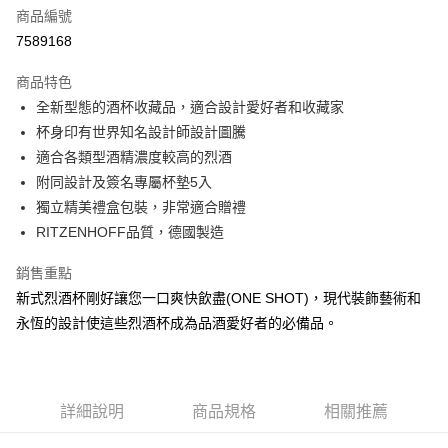
商品編號
街口支付
7589168
悠遊付
商品特色
Google Pay
全新型態的酒杯收藏品，適合設計愛好者和收藏家
全盈+PAY
杯身印有世界知名設計師設計圖騰
適合各類型酒精濃度較高的烈酒
大哥付你分期
附同設計及簽名專屬杯墊5入
相關說明
獨立精美禮盒包裝，非常適合贈禮
【大哥付你分期使用說明】
AFTEE先享後付
1.本服務由台灣大哥大提供，台灣大哥大用戶可立即使用無須另外申請。
RITZENHOFF品質，德國製造
2.付款方式選擇「大哥付你分期」，訂單成立後會自動跳轉到大哥付的交易
相關說明
流程，驗證手機門號後，選擇欲分期的期數、繳款截止日，確認付款後即完
銷售重點
【關於「AFTEE先享後付」】
成交易。
ATM付款
AFTEE先享後付是「在收到商品之後才付款」的支付方式。 讓您購物簡單
新式烈酒杯剛好讓您一口爽快飲盡(ONE SHOT)，現代裝飾藝術和
3.實際核准額度、可分期數及費用金額請依後續交易確認頁面所載為準。
便利好安心！
4.訂單成立30分鐘內，如未前往確認交易或遇審核未通過，訂單將自動取
永恆的設計使這些烈酒杯成為品酒愛好者的必備品。
１．簡單：不需註冊會員、不需綁卡、不需儲值。
運送方式
消。如遇「轉專審核」未通過狀況，表示未達大哥付你分期系統評分，恕無
２．便利：只要手機號碼，簡訊認證，即可結帳。
法說明評估內容。
３．安心：先確認商品／服務後，再付款。
付款後全家取貨
【繳款方式說明】
1.分期款項不併入電信帳單，「大哥付你分期」於每月結算日後寄送繳費提
每筆NT$70，滿NT$899(含以上)免運費
【「AFTEE先享後付」結帳流程】
醒簡訊。
詳細說明
商品規格
相關推薦
１．於結帳方式選擇「AFTEE先享後付」後，將跳轉至「AFTEE先享後付」
2.透過簡訊連結打開帳單後，可選擇「超商條碼／台灣大直營門市／銀行轉
付款後7-11取貨
結帳頁面，進行簡訊認證並確認金額後，即可完成結帳。
帳／街口支付／iPASS MONEY」等通路繳費。