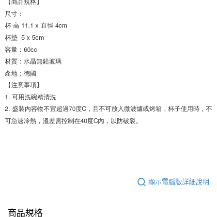
【商品規格】

尺寸：

杯-高 11.1 x 直徑 4cm

杯墊- 5 x 5cm

容量：60cc

材質：水晶無鉛玻璃 

產地：德國

【注意事項】

1. 可用洗碗精清洗

2. 盛裝內容物不宜超過70度C，且不可放入微波爐或烤箱，杯子使用時，不
可急速冷熱，溫差需控制在40度C內，以防破裂。
顯示電腦版詳細說明
商品規格