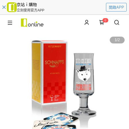
京站ｉ購物
開啟APP
立刻使用官方APP
0
1
/
2