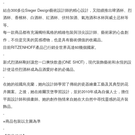
-

結合300多位Sieger Design藝術設計師的精心設計，又陸續推出啤酒杯、烈
酒杯、香檳杯、白酒杯、紅酒杯、伏特加酒、氣泡酒和水杯與威士忌杯等
等。

每一款商品都有充滿獨特風格的精緻包裝與頂尖設計師、藝術家的心血創
作，不但是完美的質感禮物，也是具有藝術價值的收藏品。

目前RITZENHOFF產品已行銷全世界高達60幾個國家。

-

新式烈酒杯剛好讓您一口爽快飲盡(ONE SHOT)，現代裝飾藝術和永恆的設
計使這些烈酒杯成為品酒愛好者的必備品。

-

在她的祖國烏克蘭，她向設計師學習了傳統的瓷器繪畫工藝及其典型的花
卉圖案。之後，她在維爾茨堡學習設計，並於2010年成為自僱人士，擔任
平面設計師和插畫師。她的創作熱情來自她在大自然中尋找靈感的花卉裝
飾品。

-

※商品包裝以主圖為準

-
