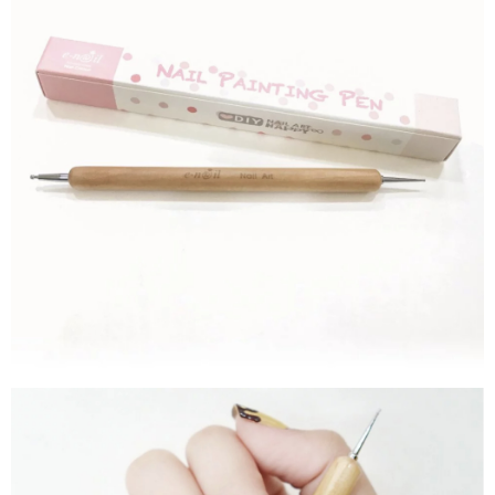
帳／街口支付／iPASS MONEY」等通路繳費。
２．訂單成立數日內，您將收到繳費通知簡訊。
每筆NT$70，滿NT$899(含以上)免運費
３．收到繳費通知簡訊後14天內，點擊此簡訊中的連結，可透過四大超商／
【注意事項】
ATM／網路銀行／等多元方式進行付款，方視為交易完成。
宅配
1.本服務係由「台灣大哥大股份有限公司」（以下簡稱本公司）所提供，讓
※ 請注意：結帳手續完成當下不需立刻繳費，但若您需要取消訂單，請聯絡
用戶於交易時，得透過本服務購買商品或服務，並由商店將買賣／分期付款
每筆NT$100，滿NT$1,000(含以上)免運費
購買商品的店家。未經商家同意取消之訂單仍視為有效，需透過AFTEE先享
買賣價金債權讓與本公司後，依約使用本公司帳單繳交帳款。
後付繳納相關費用。
2.基於同意付款使用「大哥付你分期」之契約關係目的，商店將以您的個人
京站台北店客服中心(1F星巴克旁) 即日起不提供京站紙袋，取件時
※ 交易是否成功請以「AFTEE先享後付 」之結帳頁面顯示為準，若有關於
資料（包含姓名、電話或地址）提供予台灣大哥大進項蒐集、處理及利用，
是否繳費成功／繳費後需取消欲退款等相關疑問，請聯繫「AFTEE先享後付
請自備購物袋，若需購買紙袋可現場詢問
由本公司與您本人進行分期帳單所需資料之確認、核對及更正。
客戶支援中心」
https://netprotections.freshdesk.com/support/home
3.完整用戶服務條款，請詳閱以下連結：
https://oppay.tw/userRule
免運費
【注意事項】
１．透過由恩沛科技股份有限公司提供之「AFTEE先享後付」服務完成之交
易，需依本服務之必要範圍內提供個人資料，並將交易相關給付款項請求債
權轉讓予恩沛科技股份有限公司。
２．關於個人資料處理事宜，請瀏覽以下網址：
https://aftee.tw/terms/#terms3
３．未成年的使用者請事先徵得法定代理人或監護人之同意方可使用
「AFTEE先享後付」，若未經同意申辦者引起之損失，本公司不負相關責
任。
４．使用「AFTEE先享後付」時，將依據個別帳號之用戶狀況，依本公司即
時審查核予不同之上限額度；若仍有額度不足之情形，本公司將視審查結果
請求用戶進行身份認證。
５．嚴禁一人註冊多個帳號或使用他人資訊註冊。若發現惡意使用之情形，
恩沛科技股份有限公司將有權停止該用戶之使用額度並採取法律行動。