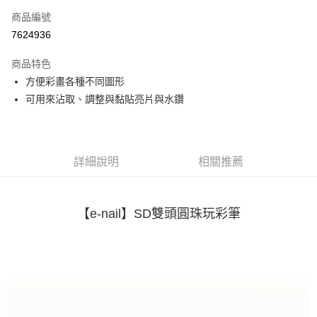
商品編號
街口支付
7624936
悠遊付
商品特色
Google Pay
方便彩畫各種不同圖形
全盈+PAY
可用來沾取、調整與黏貼亮片與水鑽
大哥付你分期
相關說明
【大哥付你分期使用說明】
詳細說明
相關推薦
AFTEE先享後付
1.本服務由台灣大哥大提供，台灣大哥大用戶可立即使用無須另外申請。
2.付款方式選擇「大哥付你分期」，訂單成立後會自動跳轉到大哥付的交易
相關說明
流程，驗證手機門號後，選擇欲分期的期數、繳款截止日，確認付款後即完
【關於「AFTEE先享後付」】
成交易。
ATM付款
【e-nail】SD雙頭圓珠玩彩筆
AFTEE先享後付是「在收到商品之後才付款」的支付方式。 讓您購物簡單
3.實際核准額度、可分期數及費用金額請依後續交易確認頁面所載為準。
便利好安心！
4.訂單成立30分鐘內，如未前往確認交易或遇審核未通過，訂單將自動取
１．簡單：不需註冊會員、不需綁卡、不需儲值。
運送方式
消。如遇「轉專審核」未通過狀況，表示未達大哥付你分期系統評分，恕無
２．便利：只要手機號碼，簡訊認證，即可結帳。
法說明評估內容。
３．安心：先確認商品／服務後，再付款。
付款後全家取貨
【繳款方式說明】
1.分期款項不併入電信帳單，「大哥付你分期」於每月結算日後寄送繳費提
每筆NT$70，滿NT$899(含以上)免運費
【「AFTEE先享後付」結帳流程】
醒簡訊。
１．於結帳方式選擇「AFTEE先享後付」後，將跳轉至「AFTEE先享後付」
2.透過簡訊連結打開帳單後，可選擇「超商條碼／台灣大直營門市／銀行轉
付款後7-11取貨
結帳頁面，進行簡訊認證並確認金額後，即可完成結帳。