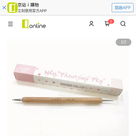
京站ｉ購物
開啟APP
立刻使用官方APP
0
1
/
2