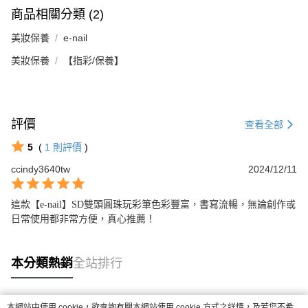
商品相關分類 (2)
美妝保養
e-nail
美妝保養
【指彩/保養】
評價
查看全部
5
(
1
則評價
)
ccindy3640tw
2024/12/11
這款【e-nail】SD雙頭圓珠玩彩筆色彩豐富，書寫流暢，無論創作或
日常使用都非常方便，真心推薦！
本分類熱銷
全站排行
本網站中使用 cookie，欲查詢有關本網站使用 cookie 方式之詳情，及若您不希