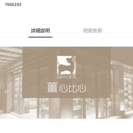
7666183
悠遊付
Google Pay
全盈+PAY
詳細說明
相關推薦
大哥付你分期
相關說明
【大哥付你分期使用說明】
AFTEE先享後付
1.本服務由台灣大哥大提供，台灣大哥大用戶可立即使用無須另外申請。
2.付款方式選擇「大哥付你分期」，訂單成立後會自動跳轉到大哥付的交易
相關說明
流程，驗證手機門號後，選擇欲分期的期數、繳款截止日，確認付款後即完
【關於「AFTEE先享後付」】
成交易。
ATM付款
AFTEE先享後付是「在收到商品之後才付款」的支付方式。 讓您購物簡單
3.實際核准額度、可分期數及費用金額請依後續交易確認頁面所載為準。
便利好安心！
4.訂單成立30分鐘內，如未前往確認交易或遇審核未通過，訂單將自動取
１．簡單：不需註冊會員、不需綁卡、不需儲值。
運送方式
消。如遇「轉專審核」未通過狀況，表示未達大哥付你分期系統評分，恕無
２．便利：只要手機號碼，簡訊認證，即可結帳。
法說明評估內容。
３．安心：先確認商品／服務後，再付款。
付款後全家取貨
【繳款方式說明】
1.分期款項不併入電信帳單，「大哥付你分期」於每月結算日後寄送繳費提
每筆NT$70，滿NT$899(含以上)免運費
【「AFTEE先享後付」結帳流程】
醒簡訊。
１．於結帳方式選擇「AFTEE先享後付」後，將跳轉至「AFTEE先享後付」
2.透過簡訊連結打開帳單後，可選擇「超商條碼／台灣大直營門市／銀行轉
付款後7-11取貨
結帳頁面，進行簡訊認證並確認金額後，即可完成結帳。
帳／街口支付／iPASS MONEY」等通路繳費。
２．訂單成立數日內，您將收到繳費通知簡訊。
每筆NT$70，滿NT$899(含以上)免運費
３．收到繳費通知簡訊後14天內，點擊此簡訊中的連結，可透過四大超商／