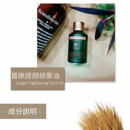
【注意事項】
ATM／網路銀行／等多元方式進行付款，方視為交易完成。
宅配
1.本服務係由「台灣大哥大股份有限公司」（以下簡稱本公司）所提供，讓
※ 請注意：結帳手續完成當下不需立刻繳費，但若您需要取消訂單，請聯絡
用戶於交易時，得透過本服務購買商品或服務，並由商店將買賣／分期付款
每筆NT$100，滿NT$1,000(含以上)免運費
購買商品的店家。未經商家同意取消之訂單仍視為有效，需透過AFTEE先享
買賣價金債權讓與本公司後，依約使用本公司帳單繳交帳款。
後付繳納相關費用。
2.基於同意付款使用「大哥付你分期」之契約關係目的，商店將以您的個人
京站台北店客服中心(1F星巴克旁) 即日起不提供京站紙袋，取件時
※ 交易是否成功請以「AFTEE先享後付 」之結帳頁面顯示為準，若有關於
資料（包含姓名、電話或地址）提供予台灣大哥大進項蒐集、處理及利用，
是否繳費成功／繳費後需取消欲退款等相關疑問，請聯繫「AFTEE先享後付
請自備購物袋，若需購買紙袋可現場詢問
由本公司與您本人進行分期帳單所需資料之確認、核對及更正。
客戶支援中心」
https://netprotections.freshdesk.com/support/home
3.完整用戶服務條款，請詳閱以下連結：
https://oppay.tw/userRule
免運費
【注意事項】
１．透過由恩沛科技股份有限公司提供之「AFTEE先享後付」服務完成之交
易，需依本服務之必要範圍內提供個人資料，並將交易相關給付款項請求債
權轉讓予恩沛科技股份有限公司。
２．關於個人資料處理事宜，請瀏覽以下網址：
https://aftee.tw/terms/#terms3
３．未成年的使用者請事先徵得法定代理人或監護人之同意方可使用
「AFTEE先享後付」，若未經同意申辦者引起之損失，本公司不負相關責
任。
４．使用「AFTEE先享後付」時，將依據個別帳號之用戶狀況，依本公司即
時審查核予不同之上限額度；若仍有額度不足之情形，本公司將視審查結果
請求用戶進行身份認證。
５．嚴禁一人註冊多個帳號或使用他人資訊註冊。若發現惡意使用之情形，
恩沛科技股份有限公司將有權停止該用戶之使用額度並採取法律行動。