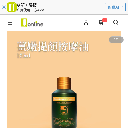
京站ｉ購物
開啟APP
立刻使用官方APP
0
1
/
1