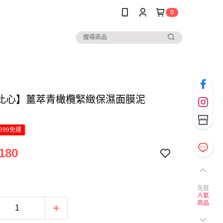
0
比心】薑萃青橄欖緊緻保濕面膜泥
899免運
180
先逛
人氣
商品