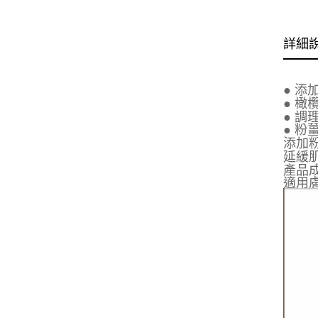
詳細
● 
● 
● 
● 
添加
延緩
產品
適用