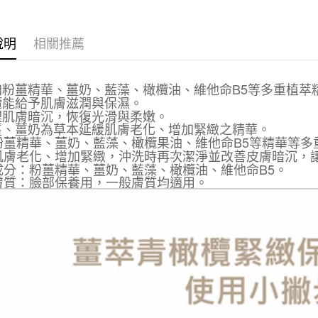
【大哥付
AFTEE先
1.本服務
2.付款方
相關說明
說明
相關推薦
流程，驗
【關於「A
ATM付款
完成交易
AFTEE
3.實際核
便利好安
添加粉薑精華、薑奶、藍藻、橄欖油、維他命B5等多重植萃
4.訂單成
１．簡單
橄欖能給予肌膚滋潤與保濕。
消。如遇
２．便利
運送方式
調理肌膚暗沉，恢復光滑與柔嫩。
無法說明
３．安心
粉薑、薑奶為草本延緩肌膚老化、增加緊緻之精華。
【繳款方
付款後全
粉薑精華、薑奶、藍藻、橄欖果油、維他命B5等精華等多
1.分期款
【「AFT
肌膚老化、增加緊緻，沖洗時再次潔淨並改善皮膚暗沉，
醒簡訊。
每筆NT$7
１．於結帳
2.透過簡
成分：粉薑精華、薑奶、藍藻、橄欖油、維他命B5。
付」結帳
帳／街口支
膚質：臉部保養用，一般膚質均適用。
付款後7-1
２．訂單
３．收到繳
每筆NT$7
【注意事
／ATM／
1.本服務
※ 請注意
宅配
用戶於交
絡購買商品
款買賣價
先享後付
每筆NT$1
2.基於同
※ 交易是
資料（包
是否繳費成
京站台北店
用，由本
付客戶支
請自備購
3.完整用
免運費
【注意事