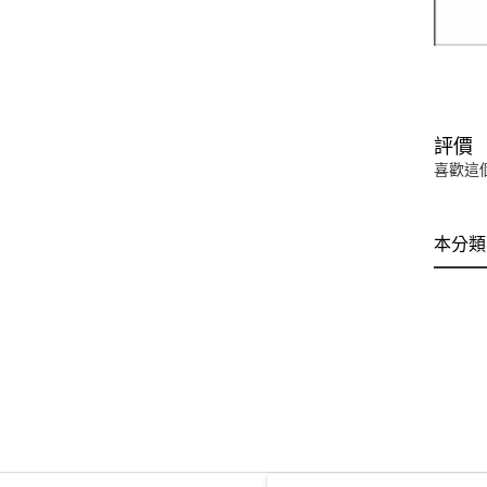
評價
喜歡這
本分類