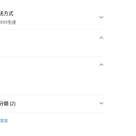
送方式
899免運
次付款
類 (2)
y
薑心比心
客服
【面膜/眼霜/唇部保養】
分期