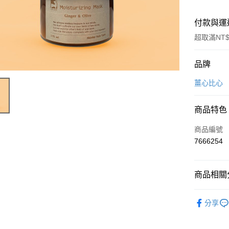
付款與運
超取滿NT$
付款方式
品牌
信用卡一
薑心比心
LINE Pay
商品特色
Apple Pay
商品編號
街口支付
7666254
悠遊付
商品相關分
Google Pa
美妝保養
全盈+PAY
分享
美妝保養
大哥付你
相關說明