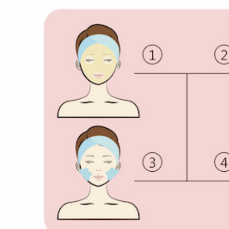
１．透過由
交易，需
求債權轉
２．關於
https://aft
３．未成
「AFTE
任。
４．使用「
即時審查
結果請求
５．嚴禁
形，恩沛
動。