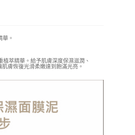
你分期使用說明】
享後付
由台灣大哥大提供，台灣大哥大用戶可立即使用無須另外申請。
式選擇「大哥付你分期」，訂單成立後會自動跳轉到大哥付的交易
證手機門號後，選擇欲分期的期數、繳款截止日，確認付款後即
FTEE先享後付」】
。
先享後付是「在收到商品之後才付款」的支付方式。 讓您購物簡單
准額度、可分期數及費用金額請依後續交易確認頁面所載為準。
心！
精華。
立30分鐘內，如未前往確認交易或遇審核未通過，訂單將自動取
：不需註冊會員、不需綁卡、不需儲值。
「轉專審核」未通過狀況，表示未達大哥付你分期系統評分，恕
：只要手機號碼，簡訊認證，即可結帳。
評估內容。
：先確認商品／服務後，再付款。
式說明】
家取貨
重植萃精華。給予肌膚深度保濕滋潤、
項不併入電信帳單，「大哥付你分期」於每月結算日後寄送繳費提
EE先享後付」結帳流程】
讓肌膚恢復光滑柔嫩達到飽滿光亮。
0，滿NT$899(含以上)免運費
方式選擇「AFTEE先享後付」後，將跳轉至「AFTEE先享後
訊連結打開帳單後，可選擇「超商條碼／台灣大直營門市／銀行轉
頁面，進行簡訊認證並確認金額後，即可完成結帳。
付／iPASS MONEY」等通路繳費。
1取貨
成立數日內，您將收到繳費通知簡訊。
費通知簡訊後14天內，點擊此簡訊中的連結，可透過四大超商
0，滿NT$899(含以上)免運費
項】
網路銀行／等多元方式進行付款，方視為交易完成。
係由「台灣大哥大股份有限公司」（以下簡稱本公司）所提供，讓
：結帳手續完成當下不需立刻繳費，但若您需要取消訂單，請聯
易時，得透過本服務購買商品或服務，並由商店將買賣／分期付
的店家。未經商家同意取消之訂單仍視為有效，需透過AFTEE
金債權讓與本公司後，依約使用本公司帳單繳交帳款。
繳納相關費用。
00，滿NT$1,000(含以上)免運費
意付款使用「大哥付你分期」之契約關係目的，商店將以您的個人
否成功請以「AFTEE先享後付 」之結帳頁面顯示為準，若有關於
含姓名、電話或地址）提供予台灣大哥大進項蒐集、處理及利
功／繳費後需取消欲退款等相關疑問，請聯繫「AFTEE先享後
客服中心(1F星巴克旁) 即日起不提供京站紙袋，取件時
公司與您本人進行分期帳單所需資料之確認、核對及更正。
援中心」
https://netprotections.freshdesk.com/support/home
物袋，若需購買紙袋可現場詢問
戶服務條款，請詳閱以下連結：
https://oppay.tw/userRule
項】