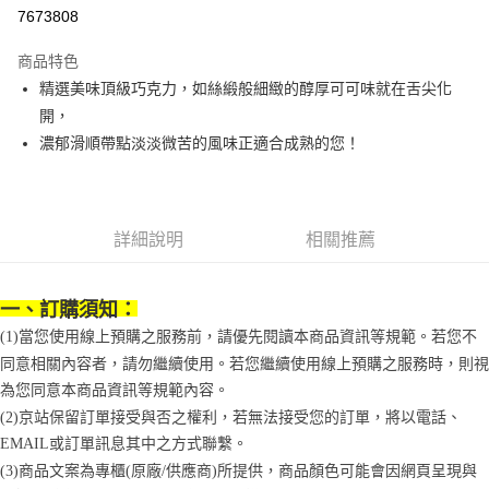
7673808
悠遊付
商品特色
Google Pay
精選美味頂級巧克力，如絲緞般細緻的醇厚可可味就在舌尖化
全盈+PAY
開，
濃郁滑順帶點淡淡微苦的風味正適合成熟的您！
大哥付你分期
相關說明
【大哥付你分期使用說明】
AFTEE先享後付
1.本服務由台灣大哥大提供，台灣大哥大用戶可立即使用無須另外申請。
詳細說明
相關推薦
2.付款方式選擇「大哥付你分期」，訂單成立後會自動跳轉到大哥付的交易
相關說明
流程，驗證手機門號後，選擇欲分期的期數、繳款截止日，確認付款後即完
【關於「AFTEE先享後付」】
成交易。
ATM付款
AFTEE先享後付是「在收到商品之後才付款」的支付方式。 讓您購物簡單
3.實際核准額度、可分期數及費用金額請依後續交易確認頁面所載為準。
一、訂購須知：
便利好安心！
4.訂單成立30分鐘內，如未前往確認交易或遇審核未通過，訂單將自動取
１．簡單：不需註冊會員、不需綁卡、不需儲值。
(1)當您使用線上預購之服務前，請優先閱讀本商品資訊等規範。若您不
運送方式
消。如遇「轉專審核」未通過狀況，表示未達大哥付你分期系統評分，恕無
２．便利：只要手機號碼，簡訊認證，即可結帳。
法說明評估內容。
同意相關內容者，請勿繼續使用。若您繼續使用線上預購之服務時，則視
３．安心：先確認商品／服務後，再付款。
付款後全家取貨
【繳款方式說明】
為您同意本商品資訊等規範內容。
1.分期款項不併入電信帳單，「大哥付你分期」於每月結算日後寄送繳費提
每筆NT$70，滿NT$1,000(含以上)免運費
【「AFTEE先享後付」結帳流程】
(2)京站保留訂單接受與否之權利，若無法接受您的訂單，將以電話、
醒簡訊。
１．於結帳方式選擇「AFTEE先享後付」後，將跳轉至「AFTEE先享後付」
2.透過簡訊連結打開帳單後，可選擇「超商條碼／台灣大直營門市／銀行轉
EMAIL或訂單訊息其中之方式聯繫。
付款後7-11取貨
結帳頁面，進行簡訊認證並確認金額後，即可完成結帳。
帳／街口支付／iPASS MONEY」等通路繳費。
２．訂單成立數日內，您將收到繳費通知簡訊。
(3)商品文案為專櫃(原廠/供應商)所提供，商品顏色可能會因網頁呈現與
每筆NT$70，滿NT$1,000(含以上)免運費
３．收到繳費通知簡訊後14天內，點擊此簡訊中的連結，可透過四大超商／