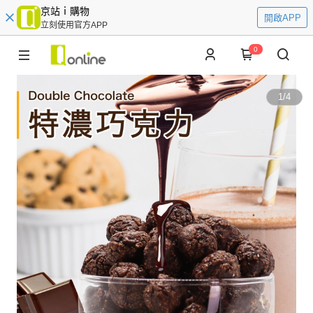
京站ｉ購物
開啟APP
立刻使用官方APP
0
1
/
4