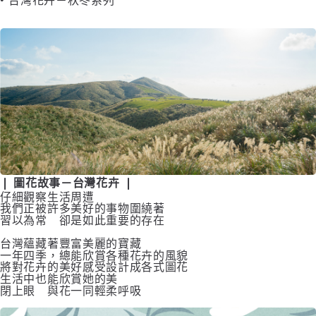
❘ 圖花故事－台灣花卉 ❘
仔細觀察生活周遭
我們正被許多美好的事物圍繞著
習以為常 卻是如此重要的存在
台灣蘊藏著豐富美麗的寶藏
一年四季，總能欣賞各種花卉的風貌
將對花卉的美好感受設計成各式圖花
生活中也能欣賞她的美
閉上眼 與花一同輕柔呼吸