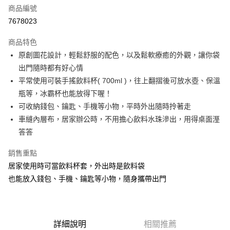
商品編號
街口支付
7678023
悠遊付
商品特色
Google Pay
原創圖花設計，輕鬆舒服的配色，以及鬆軟療癒的外觀，讓你袋
全盈+PAY
出門隨時都有好心情
平常使用可裝手搖飲料杯( 700ml )，往上翻摺後可放水壺、保溫
大哥付你分期
瓶等，冰霸杯也能放得下喔！
相關說明
可收納錢包、鑰匙、手機等小物，平時外出隨時拎著走
【大哥付你分期使用說明】
AFTEE先享後付
1.本服務由台灣大哥大提供，台灣大哥大用戶可立即使用無須另外申請。
車縫內層布，居家辦公時，不用擔心飲料水珠滲出，用得桌面溼
2.付款方式選擇「大哥付你分期」，訂單成立後會自動跳轉到大哥付的交易
相關說明
答答
流程，驗證手機門號後，選擇欲分期的期數、繳款截止日，確認付款後即完
【關於「AFTEE先享後付」】
成交易。
ATM付款
AFTEE先享後付是「在收到商品之後才付款」的支付方式。 讓您購物簡單
銷售重點
3.實際核准額度、可分期數及費用金額請依後續交易確認頁面所載為準。
便利好安心！
4.訂單成立30分鐘內，如未前往確認交易或遇審核未通過，訂單將自動取
居家使用時可當飲料杯套，外出時是飲料袋
１．簡單：不需註冊會員、不需綁卡、不需儲值。
運送方式
消。如遇「轉專審核」未通過狀況，表示未達大哥付你分期系統評分，恕無
２．便利：只要手機號碼，簡訊認證，即可結帳。
也能放入錢包、手機、鑰匙等小物，隨身攜帶出門
法說明評估內容。
３．安心：先確認商品／服務後，再付款。
付款後全家取貨
【繳款方式說明】
1.分期款項不併入電信帳單，「大哥付你分期」於每月結算日後寄送繳費提
每筆NT$70，滿NT$1,000(含以上)免運費
【「AFTEE先享後付」結帳流程】
醒簡訊。
１．於結帳方式選擇「AFTEE先享後付」後，將跳轉至「AFTEE先享後付」
2.透過簡訊連結打開帳單後，可選擇「超商條碼／台灣大直營門市／銀行轉
付款後7-11取貨
詳細說明
相關推薦
結帳頁面，進行簡訊認證並確認金額後，即可完成結帳。
帳／街口支付／iPASS MONEY」等通路繳費。