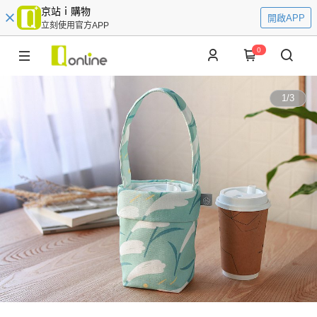
京站ｉ購物
開啟APP
立刻使用官方APP
0
1
/
3