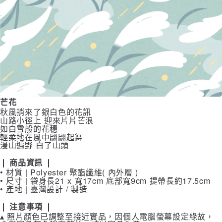
芒花
秋風捎來了銀白色的花訊
山路小徑上 迎來片片芒浪
如白雪般的花穗
輕柔地在風中翩翩起舞
漫山遍野 白了山頭
❘ 商品資訊 ❘
• 材質 | Polyester 聚酯纖維( 內外層 )
• 尺寸 | 袋身長21 x 寬17cm 底部寬9cm 提帶長約17.5cm
• 產地 | 臺灣設計 / 製造
❘ 注意事項 ❘
▴ 照片顏色已調整至接近實品，因個人電腦螢幕設定緣故，