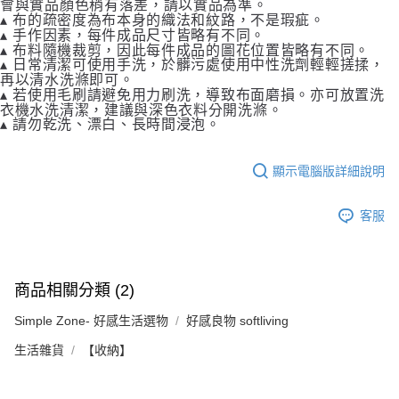
會與實品顏色稍有落差，請以實品為準。
▴ 布的疏密度為布本身的織法和紋路，不是瑕疵。
▴ 手作因素，每件成品尺寸皆略有不同。
▴ 布料隨機裁剪，因此每件成品的圖花位置皆略有不同。
▴ 日常清潔可使用手洗，於髒污處使用中性洗劑輕輕搓揉，
再以清水洗滌即可。
▴ 若使用毛刷請避免用力刷洗，導致布面磨損。亦可放置洗
衣機水洗清潔，建議與深色衣料分開洗滌。
▴ 請勿乾洗、漂白、長時間浸泡。
顯示電腦版詳細說明
客服
商品相關分類 (2)
Simple Zone- 好感生活選物
好感良物 softliving
生活雜貨
【收納】