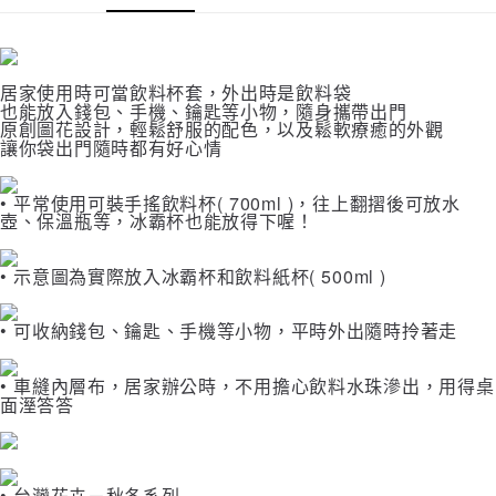
２．訂單成立數日內，您將收到繳費通知簡訊。
每筆NT$70，滿NT$1,000(含以上)免運費
３．收到繳費通知簡訊後14天內，點擊此簡訊中的連結，可透過四大超商／
【注意事項】
ATM／網路銀行／等多元方式進行付款，方視為交易完成。
宅配
1.本服務係由「台灣大哥大股份有限公司」（以下簡稱本公司）所提供，讓
※ 請注意：結帳手續完成當下不需立刻繳費，但若您需要取消訂單，請聯絡
用戶於交易時，得透過本服務購買商品或服務，並由商店將買賣／分期付款
每筆NT$100，滿NT$1,200(含以上)免運費
購買商品的店家。未經商家同意取消之訂單仍視為有效，需透過AFTEE先享
居家使用時可當飲料杯套，外出時是飲料袋
買賣價金債權讓與本公司後，依約使用本公司帳單繳交帳款。
也能放入錢包、手機、鑰匙等小物，隨身攜帶出門
後付繳納相關費用。
2.基於同意付款使用「大哥付你分期」之契約關係目的，商店將以您的個人
原創圖花設計，輕鬆舒服的配色，以及鬆軟療癒的外觀
京站台北店客服中心(1F星巴克旁) 即日起不提供京站紙袋，取件時
※ 交易是否成功請以「AFTEE先享後付 」之結帳頁面顯示為準，若有關於
資料（包含姓名、電話或地址）提供予台灣大哥大進項蒐集、處理及利用，
讓你袋出門隨時都有好心情
是否繳費成功／繳費後需取消欲退款等相關疑問，請聯繫「AFTEE先享後付
請自備購物袋，若需購買紙袋可現場詢問
由本公司與您本人進行分期帳單所需資料之確認、核對及更正。
客戶支援中心」
https://netprotections.freshdesk.com/support/home
3.完整用戶服務條款，請詳閱以下連結：
https://oppay.tw/userRule
免運費
• 平常使用可裝手搖飲料杯( 700ml )，往上翻摺後可放水
【注意事項】
壺、保溫瓶等，冰霸杯也能放得下喔！
１．透過由恩沛科技股份有限公司提供之「AFTEE先享後付」服務完成之交
易，需依本服務之必要範圍內提供個人資料，並將交易相關給付款項請求債
權轉讓予恩沛科技股份有限公司。
• 示意圖為實際放入冰霸杯和飲料紙杯( 500ml )
２．關於個人資料處理事宜，請瀏覽以下網址：
https://aftee.tw/terms/#terms3
３．未成年的使用者請事先徵得法定代理人或監護人之同意方可使用
• 可收納錢包、鑰匙、手機等小物，平時外出隨時拎著走
「AFTEE先享後付」，若未經同意申辦者引起之損失，本公司不負相關責
任。
• 車縫內層布，居家辦公時，不用擔心飲料水珠滲出，用得桌
４．使用「AFTEE先享後付」時，將依據個別帳號之用戶狀況，依本公司即
面溼答答
時審查核予不同之上限額度；若仍有額度不足之情形，本公司將視審查結果
請求用戶進行身份認證。
５．嚴禁一人註冊多個帳號或使用他人資訊註冊。若發現惡意使用之情形，
恩沛科技股份有限公司將有權停止該用戶之使用額度並採取法律行動。
• 台灣花卉－秋冬系列