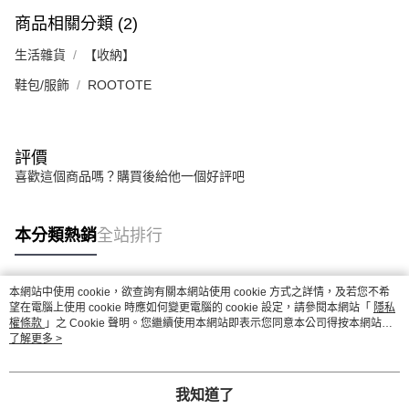
商品相關分類 (2)
生活雜貨
【收納】
鞋包/服飾
ROOTOTE
評價
喜歡這個商品嗎？購買後給他一個好評吧
本分類熱銷
全站排行
本網站中使用 cookie，欲查詢有關本網站使用 cookie 方式之詳情，及若您不希
熱門標籤
望在電腦上使用 cookie 時應如何變更電腦的 cookie 設定，請參閱本網站「
隱私
權條款
」之 Cookie 聲明。您繼續使用本網站即表示您同意本公司得按本網站使
用條款之 Cookie 聲明使用 cookie。
了解更多 >
我知道了