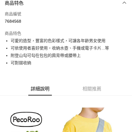
商品特色
Apple Pay
商品編號
街口支付
7684568
悠遊付
商品特色
Google Pay
可愛的造型，豐富的色彩樣式，可讓各年齡男女使用
全盈+PAY
可依使用者喜好使用，收納水壺、手機或電子卡片...等
附登山勾可勾在包包的肩背帶或腰帶上
大哥付你分期
可對摺收納
相關說明
【大哥付你分期使用說明】
AFTEE先享後付
1.本服務由台灣大哥大提供，台灣大哥大用戶可立即使用無須另外申請。
2.付款方式選擇「大哥付你分期」，訂單成立後會自動跳轉到大哥付的交易
相關說明
流程，驗證手機門號後，選擇欲分期的期數、繳款截止日，確認付款後即完
詳細說明
相關推薦
【關於「AFTEE先享後付」】
成交易。
ATM付款
AFTEE先享後付是「在收到商品之後才付款」的支付方式。 讓您購物簡單
3.實際核准額度、可分期數及費用金額請依後續交易確認頁面所載為準。
便利好安心！
4.訂單成立30分鐘內，如未前往確認交易或遇審核未通過，訂單將自動取
１．簡單：不需註冊會員、不需綁卡、不需儲值。
運送方式
消。如遇「轉專審核」未通過狀況，表示未達大哥付你分期系統評分，恕無
２．便利：只要手機號碼，簡訊認證，即可結帳。
法說明評估內容。
３．安心：先確認商品／服務後，再付款。
付款後全家取貨
【繳款方式說明】
1.分期款項不併入電信帳單，「大哥付你分期」於每月結算日後寄送繳費提
每筆NT$70，滿NT$1,000(含以上)免運費
【「AFTEE先享後付」結帳流程】
醒簡訊。