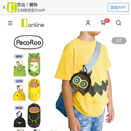
京站ｉ購物
開啟APP
立刻使用官方APP
0
1
/
1