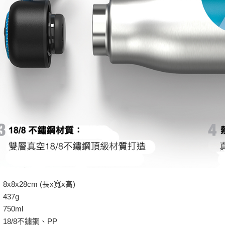
：
8x8x28cm (長x寬x高)
：
437g
：
750ml
：
18/8不鏽鋼、PP