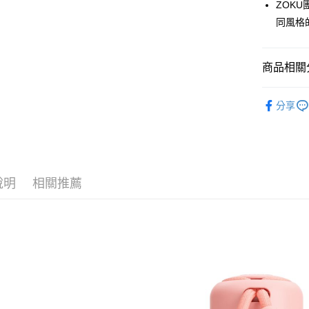
ZOK
【大哥付
AFTEE先
同風格
1.本服務
2.付款方
相關說明
流程，驗
【關於「A
ATM付款
完成交易
AFTEE
商品相關分
3.實際核
便利好安
4.訂單成
１．簡單
Simple 
消。如遇
２．便利
運送方式
分享
無法說明
３．安心
餐廚用品
【繳款方
付款後全
1.分期款
【「AFT
Simple 
醒簡訊。
每筆NT$7
１．於結帳
2.透過簡
付」結帳
帳／街口支
付款後7-1
２．訂單
說明
相關推薦
３．收到繳
每筆NT$7
【注意事
／ATM／
1.本服務
※ 請注意
宅配
用戶於交
絡購買商品
款買賣價
先享後付
每筆NT$1
2.基於同
※ 交易是
資料（包
是否繳費成
京站台北店
用，由本
付客戶支
請自備購
3.完整用
免運費
【注意事