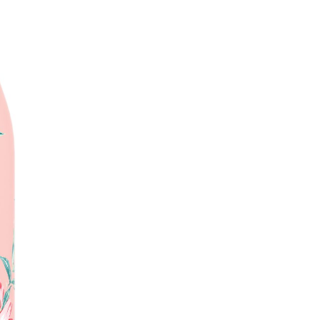
恩沛科技股份有限公司提供之「AFTEE先享後付」服務完成之
依本服務之必要範圍內提供個人資料，並將交易相關給付款項請
讓予恩沛科技股份有限公司。
個人資料處理事宜，請瀏覽以下網址：
ee.tw/terms/#terms3
年的使用者請事先徵得法定代理人或監護人之同意方可使用
E先享後付」，若未經同意申辦者引起之損失，本公司不負相關責
AFTEE先享後付」時，將依據個別帳號之用戶狀況，依本公司
核予不同之上限額度；若仍有額度不足之情形，本公司將視審查
用戶進行身份認證。
一人註冊多個帳號或使用他人資訊註冊。若發現惡意使用之情
科技股份有限公司將有權停止該用戶之使用額度並採取法律行