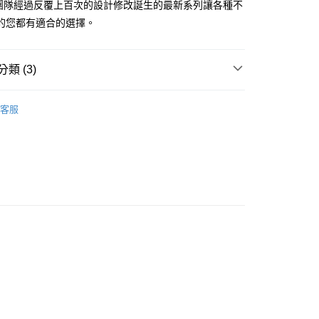
U團隊經過反覆上百次的設計修改誕生的最新系列讓各種不
你分期使用說明】
享後付
的您都有適合的選擇。
由台灣大哥大提供，台灣大哥大用戶可立即使用無須另外申請。
式選擇「大哥付你分期」，訂單成立後會自動跳轉到大哥付的交易
證手機門號後，選擇欲分期的期數、繳款截止日，確認付款後即
FTEE先享後付」】
。
先享後付是「在收到商品之後才付款」的支付方式。 讓您購物簡單
類 (3)
准額度、可分期數及費用金額請依後續交易確認頁面所載為準。
心！
立30分鐘內，如未前往確認交易或遇審核未通過，訂單將自動取
：不需註冊會員、不需綁卡、不需儲值。
Zone- 好感生活選物
ZOKU 創意生活食器
「轉專審核」未通過狀況，表示未達大哥付你分期系統評分，恕
：只要手機號碼，簡訊認證，即可結帳。
客服
評估內容。
：先確認商品／服務後，再付款。
【杯/瓶/壺】
式說明】
家取貨
項不併入電信帳單，「大哥付你分期」於每月結算日後寄送繳費提
EE先享後付」結帳流程】
Zone- 好感生活選物
〖餐具/保溫杯/咖啡用具/茶壺〗
0，滿NT$899(含以上)免運費
方式選擇「AFTEE先享後付」後，將跳轉至「AFTEE先享後
訊連結打開帳單後，可選擇「超商條碼／台灣大直營門市／銀行轉
頁面，進行簡訊認證並確認金額後，即可完成結帳。
付／iPASS MONEY」等通路繳費。
1取貨
成立數日內，您將收到繳費通知簡訊。
費通知簡訊後14天內，點擊此簡訊中的連結，可透過四大超商
0，滿NT$899(含以上)免運費
項】
網路銀行／等多元方式進行付款，方視為交易完成。
係由「台灣大哥大股份有限公司」（以下簡稱本公司）所提供，讓
：結帳手續完成當下不需立刻繳費，但若您需要取消訂單，請聯
易時，得透過本服務購買商品或服務，並由商店將買賣／分期付
的店家。未經商家同意取消之訂單仍視為有效，需透過AFTEE
金債權讓與本公司後，依約使用本公司帳單繳交帳款。
繳納相關費用。
00，滿NT$1,000(含以上)免運費
意付款使用「大哥付你分期」之契約關係目的，商店將以您的個人
否成功請以「AFTEE先享後付 」之結帳頁面顯示為準，若有關於
含姓名、電話或地址）提供予台灣大哥大進項蒐集、處理及利
功／繳費後需取消欲退款等相關疑問，請聯繫「AFTEE先享後
客服中心(1F星巴克旁) 即日起不提供京站紙袋，取件時
公司與您本人進行分期帳單所需資料之確認、核對及更正。
援中心」
https://netprotections.freshdesk.com/support/home
物袋，若需購買紙袋可現場詢問
戶服務條款，請詳閱以下連結：
https://oppay.tw/userRule
項】