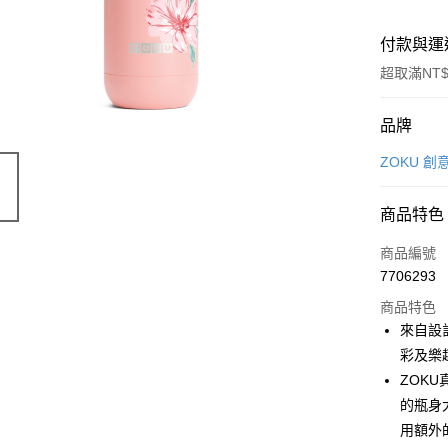
付款與運
超取滿NT$
付款方式
品牌
信用卡一
ZOKU 
LINE Pay
商品特色
Apple Pay
商品編號
街口支付
7706293
商品特色
悠遊付
來自設
Google Pa
彩及樂
ZOK
全盈+PAY
的瓶身
大哥付你
用額外
相關說明