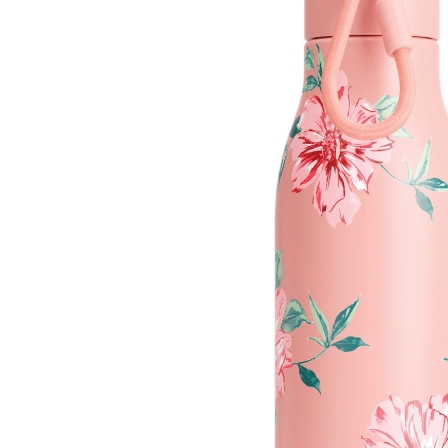
１．透過由
交易，需
求債權轉
２．關於
https://aft
３．未成
「AFTE
任。
４．使用「
即時審查
結果請求
５．嚴禁
形，恩沛
動。