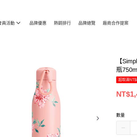
會員活動
品牌優惠
熱銷排行
品牌總覽
廠商合作提案
【Sim
瓶750
超取滿NT$
NT$1,
數量