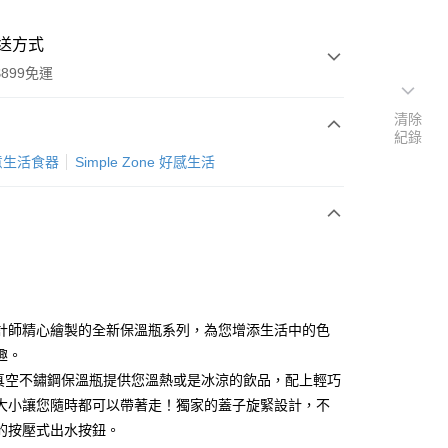
送方式
899免運
清除
紀錄
次付款
創意生活食器
Simple Zone 好感生活
計師精心繪製的全新保溫瓶系列，為您增添生活中的色
y
趣。
U真空不鏽鋼保溫瓶提供您溫熱或是冰涼的飲品，配上輕巧
大小讓您隨時都可以帶著走！獨家的蓋子旋緊設計，不
分期
的按壓式出水按鈕。