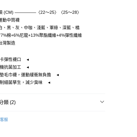
 (CM) —————〈22～25〉〈25～28〉
y
運動中筒襪
白、黑、灰、中咖、淺藍、軍綠、深藍、橘
7%棉+6%尼龍+13%聚酯纖維+4%彈性纖維
分期
台灣製造
你分期使用說明】
享後付
由台灣大哥大提供，台灣大哥大用戶可立即使用無須另外申請。
卡彈性襪口 ◂
式選擇「大哥付你分期」，訂單成立後會自動跳轉到大哥付的交易
機抗菌加工 ◂
證手機門號後，選擇欲分期的期數、繳款截止日，確認付款後即
FTEE先享後付」】
氣墊毛巾襪，運動緩衝無負擔 ◂
。
先享後付是「在收到商品之後才付款」的支付方式。 讓您購物簡單
准額度、可分期數及費用金額請依後續交易確認頁面所載為準。
心！
抑制細菌孳生，減少臭味 ◂
立30分鐘內，如未前往確認交易或遇審核未通過，訂單將自動取
：不需註冊會員、不需綁卡、不需儲值。
「轉專審核」未通過狀況，表示未達大哥付你分期系統評分，恕
：只要手機號碼，簡訊認證，即可結帳。
評估內容。
：先確認商品／服務後，再付款。
類 (2)
式說明】
家取貨
項不併入電信帳單，「大哥付你分期」於每月結算日後寄送繳費提
EE先享後付」結帳流程】
【襪子】
0，滿NT$899(含以上)免運費
方式選擇「AFTEE先享後付」後，將跳轉至「AFTEE先享後
訊連結打開帳單後，可選擇「超商條碼／台灣大直營門市／銀行轉
客服
頁面，進行簡訊認證並確認金額後，即可完成結帳。
ChangeTone 襪子專賣店
付／iPASS MONEY」等通路繳費。
1取貨
成立數日內，您將收到繳費通知簡訊。
費通知簡訊後14天內，點擊此簡訊中的連結，可透過四大超商
0，滿NT$899(含以上)免運費
項】
網路銀行／等多元方式進行付款，方視為交易完成。