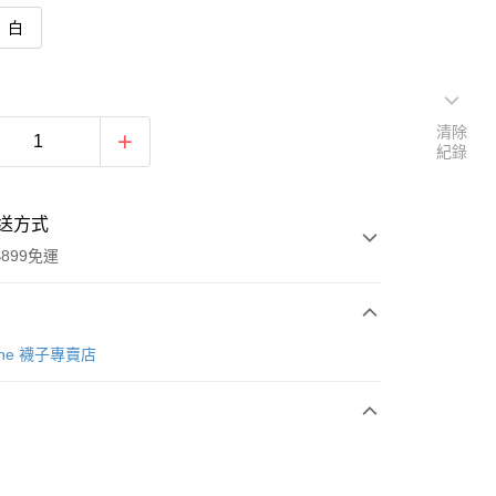
白
清除
紀錄
送方式
899免運
次付款
Tone 襪子專賣店