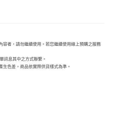
係由「台灣大哥大股份有限公司」（以下簡稱本公司）所提供，讓
：結帳手續完成當下不需立刻繳費，但若您需要取消訂單，請聯
易時，得透過本服務購買商品或服務，並由商店將買賣／分期付
的店家。未經商家同意取消之訂單仍視為有效，需透過AFTEE
金債權讓與本公司後，依約使用本公司帳單繳交帳款。
繳納相關費用。
00，滿NT$1,000(含以上)免運費
意付款使用「大哥付你分期」之契約關係目的，商店將以您的個人
否成功請以「AFTEE先享後付 」之結帳頁面顯示為準，若有關於
含姓名、電話或地址）提供予台灣大哥大進項蒐集、處理及利
功／繳費後需取消欲退款等相關疑問，請聯繫「AFTEE先享後
客服中心(1F星巴克旁) 即日起不提供京站紙袋，取件時
公司與您本人進行分期帳單所需資料之確認、核對及更正。
援中心」
https://netprotections.freshdesk.com/support/home
物袋，若需購買紙袋可現場詢問
戶服務條款，請詳閱以下連結：
https://oppay.tw/userRule
項】
關內容者，請勿繼續使用。若您繼續使用線上預購之服務
恩沛科技股份有限公司提供之「AFTEE先享後付」服務完成之
依本服務之必要範圍內提供個人資料，並將交易相關給付款項請
訂單訊息其中之方式聯繫。
讓予恩沛科技股份有限公司。
個人資料處理事宜，請瀏覽以下網址：
係產生色差，商品依實際供貨樣式為準。 
ee.tw/terms/#terms3
年的使用者請事先徵得法定代理人或監護人之同意方可使用
E先享後付」，若未經同意申辦者引起之損失，本公司不負相關責
AFTEE先享後付」時，將依據個別帳號之用戶狀況，依本公司
核予不同之上限額度；若仍有額度不足之情形，本公司將視審查
用戶進行身份認證。
一人註冊多個帳號或使用他人資訊註冊。若發現惡意使用之情
科技股份有限公司將有權停止該用戶之使用額度並採取法律行