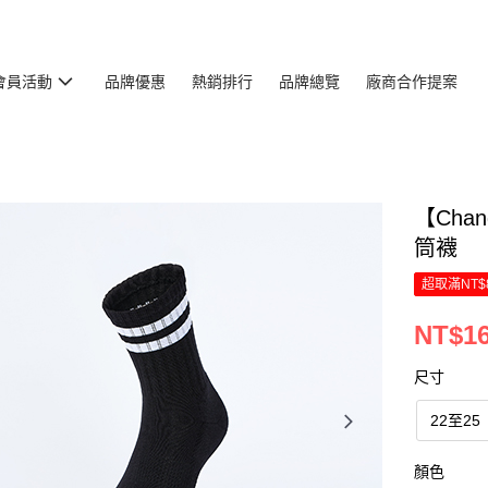
會員活動
品牌優惠
熱銷排行
品牌總覽
廠商合作提案
【Cha
筒襪
超取滿NT$
NT$1
尺寸
22至25
顏色