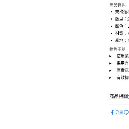
商品特色
悠遊付
規格選項
Google Pa
版型：
顏色：
全盈+PAY
材質：7
大哥付你
產地：
相關說明
銷售重點
【大哥付
AFTEE先
1.本服務
▸ 使用萊
2.付款方
相關說明
▸ 採用有
流程，驗
【關於「A
▸ 厚實
ATM付款
完成交易
AFTEE
3.實際核
便利好安
▸ 有效
4.訂單成
１．簡單
消。如遇
２．便利
運送方式
無法說明
３．安心
商品相關分
【繳款方
付款後全
1.分期款
【「AFT
醒簡訊。
飾品/配件
每筆NT$7
１．於結帳
2.透過簡
分享
付」結帳
飾品/配件
帳／街口支
付款後7-1
２．訂單
３．收到繳
每筆NT$7
【注意事
／ATM／