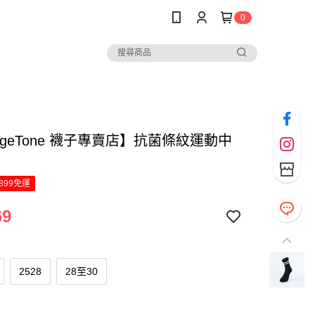
0
ngeTone 襪子專賣店】抗菌條紋運動中
899免運
69
2528
28至30