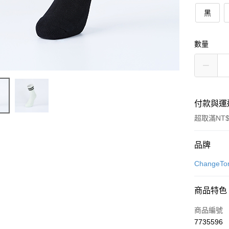
黑
數量
付款與運
超取滿NT$
付款方式
品牌
信用卡一
Change
LINE Pay
商品特色
Apple Pay
商品編號
街口支付
7735596