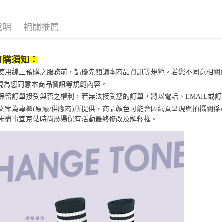
1.本服務
※ 請注意
宅配
用戶於交
絡購買商品
款買賣價
說明
相關推薦
先享後付
每筆NT$1
2.基於同
※ 交易是
資料（包
是否繳費成
京站台北店
用，由本
付客戶支
請自備購
訂購須知：
3.完整用
免運費
【注意事
當您使用線上預購之服務前，請優先閱讀本商品資訊等規範。若您不同意相
１．透過由
視為您同意本商品資訊等規範內容。
交易，需
京站保留訂單接受與否之權利，若無法接受您的訂單，將以電話、EMAIL或
求債權轉
２．關於
商品文案為專櫃(原廠/供應商)所提供，商品顏色可能會因網頁呈現與拍攝關
https://aft
未盡事宜
京站時尚廣場保有活動最終修改及解釋權。
３．未成
「AFTE
任。
４．使用「
即時審查
結果請求
５．嚴禁
形，恩沛
動。