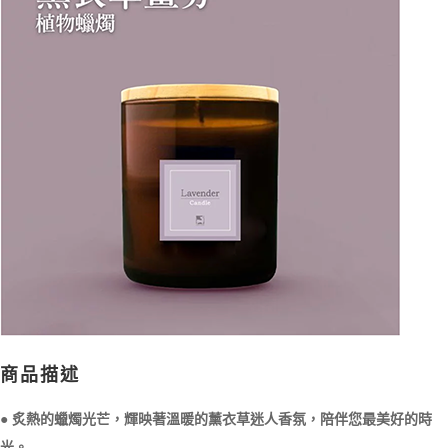
２．訂單成立數日內，您將收到繳費通知簡訊。
每筆NT$70，滿NT$899(含以上)免運費
３．收到繳費通知簡訊後14天內，點擊此簡訊中的連結，可透過四大超商／
【注意事項】
ATM／網路銀行／等多元方式進行付款，方視為交易完成。
宅配
1.本服務係由「台灣大哥大股份有限公司」（以下簡稱本公司）所提供，讓
※ 請注意：結帳手續完成當下不需立刻繳費，但若您需要取消訂單，請聯絡
用戶於交易時，得透過本服務購買商品或服務，並由商店將買賣／分期付款
每筆NT$100，滿NT$1,000(含以上)免運費
購買商品的店家。未經商家同意取消之訂單仍視為有效，需透過AFTEE先享
買賣價金債權讓與本公司後，依約使用本公司帳單繳交帳款。
後付繳納相關費用。
2.基於同意付款使用「大哥付你分期」之契約關係目的，商店將以您的個人
京站台北店客服中心(1F星巴克旁) 即日起不提供京站紙袋，取件時
※ 交易是否成功請以「AFTEE先享後付 」之結帳頁面顯示為準，若有關於
資料（包含姓名、電話或地址）提供予台灣大哥大進項蒐集、處理及利用，
是否繳費成功／繳費後需取消欲退款等相關疑問，請聯繫「AFTEE先享後付
請自備購物袋，若需購買紙袋可現場詢問
由本公司與您本人進行分期帳單所需資料之確認、核對及更正。
客戶支援中心」
https://netprotections.freshdesk.com/support/home
3.完整用戶服務條款，請詳閱以下連結：
https://oppay.tw/userRule
免運費
【注意事項】
１．透過由恩沛科技股份有限公司提供之「AFTEE先享後付」服務完成之交
易，需依本服務之必要範圍內提供個人資料，並將交易相關給付款項請求債
權轉讓予恩沛科技股份有限公司。
２．關於個人資料處理事宜，請瀏覽以下網址：
https://aftee.tw/terms/#terms3
３．未成年的使用者請事先徵得法定代理人或監護人之同意方可使用
「AFTEE先享後付」，若未經同意申辦者引起之損失，本公司不負相關責
任。
４．使用「AFTEE先享後付」時，將依據個別帳號之用戶狀況，依本公司即
時審查核予不同之上限額度；若仍有額度不足之情形，本公司將視審查結果
商品描述
請求用戶進行身份認證。
５．嚴禁一人註冊多個帳號或使用他人資訊註冊。若發現惡意使用之情形，
● 炙熱的蠟燭光芒，輝映著溫暖的薰衣草迷人香氛，陪伴您最美好的時
恩沛科技股份有限公司將有權停止該用戶之使用額度並採取法律行動。
光。