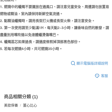
1. 燃燒中的蠟燭不要擺放在通風口、請注意兒童安全、周遭請勿放置易
燃物或精油，室內請保持新鮮空氣流通。
2. 點精油蠟燭時，請用長型打火機或長型火柴，請注意安全。
3. 第一次使用請至少點滿1H，每天點2~3小時，讓香味自然的散發，請
盡量別用嘴吹熄以免液體蠟燙傷嘴巴。
4. 蠟燭蕊芯如果過長，請適度修剪掉頂部黑色部份。
5. 若每次燃燒4小時，共可燃燒35小時。
顯示電腦版詳細說明
客服
商品相關分類 (1)
美妝保養
薑心比心