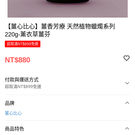
【薑心比心】薑香芳療 天然植物蠟燭系列
220g-薰衣草薑芬
超取滿NT$899免運
NT$880
付款與運送方式
超取滿NT$899免運
付款方式
品牌
信用卡一次付款
薑心比心
LINE Pay
商品特色
Apple Pay