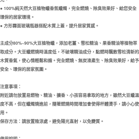
● 100%純天然大豆植物蠟香氛蠟燭，完全燃燒、除臭效果好、給您安全
環保的居家環境。
● 方形霧面玻璃瓶器搭配木質上蓋，提升居家質感。
主成分80%~90%大豆植物蠟，添加老薑、雪松精油、果香精油等植物萃
取成分。大豆蠟燃燒時溫度低，不破壞精油成分，點燃時飄散雪松清新的
木質香氣，使心情輕鬆和諧。完全燃燒、無炭渣產生、除臭效果好，給予
安全、環保的居家氛圍。
注意事項：
附近請勿放置易燃物、精油、擴香、小孩容易拿取的地方，雖然大豆蠟溫
度不高，但在蠟燭燒進前，隨著燃燒時間增加會使得杯體燙手，請小心使
用。
保存方法：請放置陰涼處，避免陽光直射，以免變質。
使用說明：