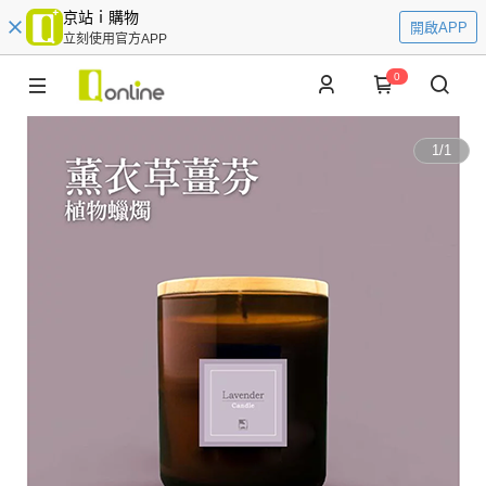
京站ｉ購物
開啟APP
立刻使用官方APP
0
1
/
1