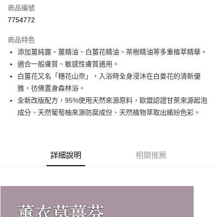
商品編號
街口支付
7754772
悠遊付
商品特色
Google Pay
添加薑純露、薑精油、白薑花精油、茶樹精油等多重植萃精華。
全盈+PAY
適合一般膚質、敏感性膚質適用。
白薑花又名「穗花山奈」，入浴時全身浸沐在白姜花的清新優
大哥付你分期
雅，彷佛置身森林浴。
相關說明
全新改版配方，95%使用天然來源原料，歐盟認證甘蔗來源起泡
【大哥付你分期使用說明】
AFTEE先享後付
1.本服務由台灣大哥大提供，台灣大哥大用戶可立即使用無須另外申請。
成分、天然葡萄柚來源防腐成份、天然植物萃取出繽紛色彩。
2.付款方式選擇「大哥付你分期」，訂單成立後會自動跳轉到大哥付的交易
相關說明
流程，驗證手機門號後，選擇欲分期的期數、繳款截止日，確認付款後即完
【關於「AFTEE先享後付」】
成交易。
ATM付款
AFTEE先享後付是「在收到商品之後才付款」的支付方式。 讓您購物簡單
3.實際核准額度、可分期數及費用金額請依後續交易確認頁面所載為準。
便利好安心！
詳細說明
相關推薦
4.訂單成立30分鐘內，如未前往確認交易或遇審核未通過，訂單將自動取
１．簡單：不需註冊會員、不需綁卡、不需儲值。
運送方式
消。如遇「轉專審核」未通過狀況，表示未達大哥付你分期系統評分，恕無
２．便利：只要手機號碼，簡訊認證，即可結帳。
法說明評估內容。
３．安心：先確認商品／服務後，再付款。
付款後全家取貨
【繳款方式說明】
1.分期款項不併入電信帳單，「大哥付你分期」於每月結算日後寄送繳費提
每筆NT$70，滿NT$899(含以上)免運費
【「AFTEE先享後付」結帳流程】
醒簡訊。
１．於結帳方式選擇「AFTEE先享後付」後，將跳轉至「AFTEE先享後付」
2.透過簡訊連結打開帳單後，可選擇「超商條碼／台灣大直營門市／銀行轉
付款後7-11取貨
結帳頁面，進行簡訊認證並確認金額後，即可完成結帳。
帳／街口支付／iPASS MONEY」等通路繳費。