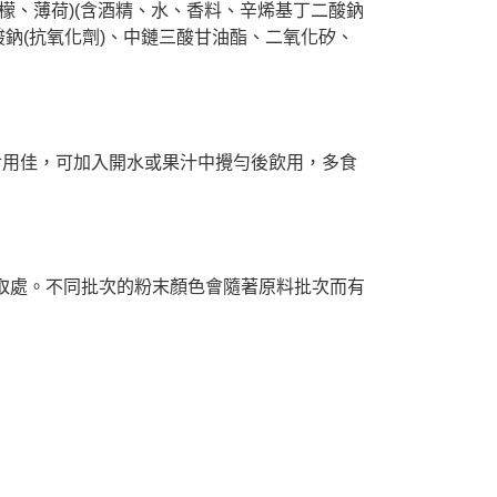
項】
檬、薄荷)(含酒精、水、香料、辛烯基丁二酸鈉
恩沛科技股份有限公司提供之「AFTEE先享後付」服務完成之
酸鈉(抗氧化劑)、中鏈三酸甘油酯、二氧化矽、
依本服務之必要範圍內提供個人資料，並將交易相關給付款項請
讓予恩沛科技股份有限公司。
個人資料處理事宜，請瀏覽以下網址：
ee.tw/terms/#terms3
年的使用者請事先徵得法定代理人或監護人之同意方可使用
E先享後付」，若未經同意申辦者引起之損失，本公司不負相關責
食用佳，可加入開水或果汁中攪勻後飲用，多食
AFTEE先享後付」時，將依據個別帳號之用戶狀況，依本公司
核予不同之上限額度；若仍有額度不足之情形，本公司將視審查
用戶進行身份認證。
一人註冊多個帳號或使用他人資訊註冊。若發現惡意使用之情
科技股份有限公司將有權停止該用戶之使用額度並採取法律行
取處。不同批次的粉末顏色會隨著原料批次而有