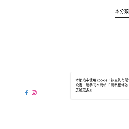
本分類
本網站中使用 cookie，欲查詢有關
設定，請參閱本網站「
隱私權條款
使用 cookie。
了解更多 >