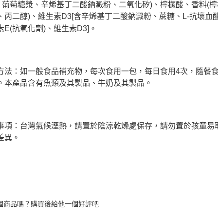
免運費
【注意事
、葡萄糖漿、辛烯基丁二酸鈉澱粉、二氧化矽)、檸檬酸、香料(檸
１．透過由
、丙二醇)、維生素D3[含辛烯基丁二酸鈉澱粉、蔗糖、L-抗壞血
交易，需
素E(抗氧化劑)、維生素D3]。
求債權轉
２．關於
https://aft
３．未成
「AFTE
方法：如一般食品補充物，每次食用一包，每日食用4次，隨餐
任。
４．使用「
。本產品含有魚類及其製品、牛奶及其製品。
即時審查
結果請求
５．嚴禁
形，恩沛
動。
事項：台灣氣候溼熱，請置於陰涼乾燥處保存，請勿置於孩童易
差異。
個商品嗎？購買後給他一個好評吧