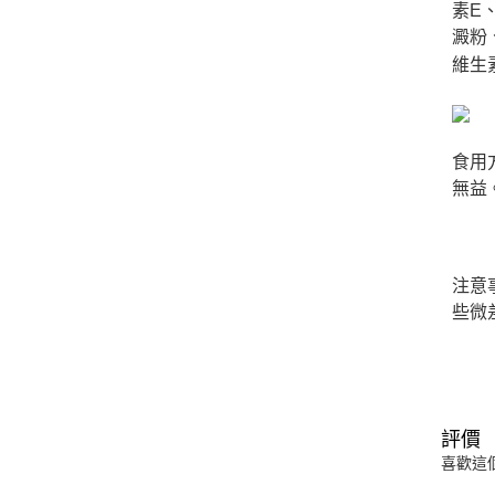
素E
澱粉
維生
食用
無益
注意
些微
評價
喜歡這