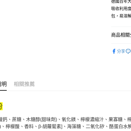
德國百年大
相關說明
吸收利用
【大哥付
AFTEE先
1.本服務
包，易溶
2.付款方
相關說明
流程，驗
【關於「A
ATM付款
完成交易
AFTEE
商品相關分
3.實際核
便利好安
4.訂單成
１．簡單
美食小吃/
消。如遇
２．便利
運送方式
分享
無法說明
３．安心
美食小吃/
【繳款方
付款後全
1.分期款
【「AFT
醒簡訊。
每筆NT$7
１．於結帳
2.透過簡
付」結帳
帳／街口支
付款後7-1
２．訂單
說明
相關推薦
３．收到繳
每筆NT$7
【注意事
／ATM／
1.本服務
※ 請注意
宅配
用戶於交
絡購買商品
份
款買賣價
先享後付
每筆NT$1
2.基於同
※ 交易是
資料（包
是否繳費成
京站台北店
酸鈣、蔗糖、木糖醇(甜味劑)、氧化鎂、檸檬濃縮汁、果寡糖、
用，由本
付客戶支
請自備購
3.完整用
薯)、檸檬酸、香料、β-胡蘿蔔素]、海藻糖、二氧化矽、酪蛋白水