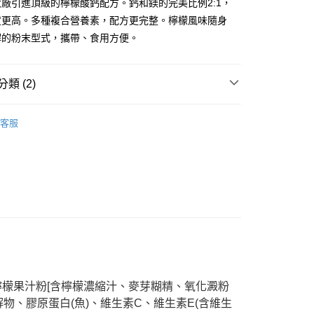
廠引進頂級的檸檬酸鈣配方。鈣和鎂的完美比例2:1，
度更高。多種複合營養素，配方更完整。檸檬風味隨身
你分期使用說明】
享後付
由台灣大哥大提供，台灣大哥大用戶可立即使用無須另外申請。
解的粉末型式，攜帶、食用方便。
式選擇「大哥付你分期」，訂單成立後會自動跳轉到大哥付的交易
證手機門號後，選擇欲分期的期數、繳款截止日，確認付款後即
FTEE先享後付」】
。
先享後付是「在收到商品之後才付款」的支付方式。 讓您購物簡單
類 (2)
准額度、可分期數及費用金額請依後續交易確認頁面所載為準。
心！
立30分鐘內，如未前往確認交易或遇審核未通過，訂單將自動取
：不需註冊會員、不需綁卡、不需儲值。
保健食品
【保健食品】
「轉專審核」未通過狀況，表示未達大哥付你分期系統評分，恕
：只要手機號碼，簡訊認證，即可結帳。
客服
評估內容。
：先確認商品／服務後，再付款。
保健食品
LAC保健食品
式說明】
家取貨
項不併入電信帳單，「大哥付你分期」於每月結算日後寄送繳費提
EE先享後付」結帳流程】
0，滿NT$899(含以上)免運費
方式選擇「AFTEE先享後付」後，將跳轉至「AFTEE先享後
訊連結打開帳單後，可選擇「超商條碼／台灣大直營門市／銀行轉
頁面，進行簡訊認證並確認金額後，即可完成結帳。
付／iPASS MONEY」等通路繳費。
1取貨
成立數日內，您將收到繳費通知簡訊。
費通知簡訊後14天內，點擊此簡訊中的連結，可透過四大超商
0，滿NT$899(含以上)免運費
項】
網路銀行／等多元方式進行付款，方視為交易完成。
係由「台灣大哥大股份有限公司」（以下簡稱本公司）所提供，讓
：結帳手續完成當下不需立刻繳費，但若您需要取消訂單，請聯
易時，得透過本服務購買商品或服務，並由商店將買賣／分期付
的店家。未經商家同意取消之訂單仍視為有效，需透過AFTEE
金債權讓與本公司後，依約使用本公司帳單繳交帳款。
繳納相關費用。
00，滿NT$1,000(含以上)免運費
意付款使用「大哥付你分期」之契約關係目的，商店將以您的個人
否成功請以「AFTEE先享後付 」之結帳頁面顯示為準，若有關於
含姓名、電話或地址）提供予台灣大哥大進項蒐集、處理及利
功／繳費後需取消欲退款等相關疑問，請聯繫「AFTEE先享後
客服中心(1F星巴克旁) 即日起不提供京站紙袋，取件時
檸檬果汁粉[含檸檬濃縮汁、麥芽糊精、氧化澱粉
公司與您本人進行分期帳單所需資料之確認、核對及更正。
援中心」
https://netprotections.freshdesk.com/support/home
物袋，若需購買紙袋可現場詢問
戶服務條款，請詳閱以下連結：
https://oppay.tw/userRule
解物、膠原蛋白(魚)、維生素C、維生素E(含維生