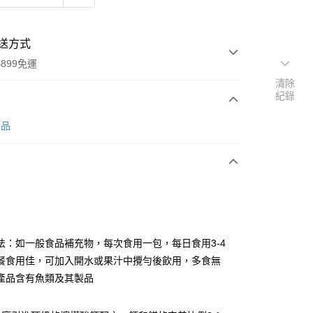
送方式
899免運
清除
紀錄
次付款
食品
法：如一般食品補充物，每次食用一包，每日食用3-4
y
餐食用佳，可加入開水或果汁中攪勻後飲用，多食無
產品含有魚類及其製品
分期