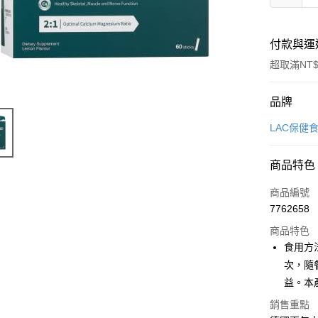
付款與運
超取滿NT$
付款方式
品牌
信用卡一
LAC保健
LINE Pay
商品特色
Apple Pay
商品編號
街口支付
7762658
商品特色
悠遊付
食用方
Google Pa
次，隨
益。本
全盈+PAY
銷售重點
大哥付你