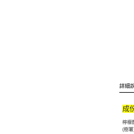
詳細
成
檸檬
(樹