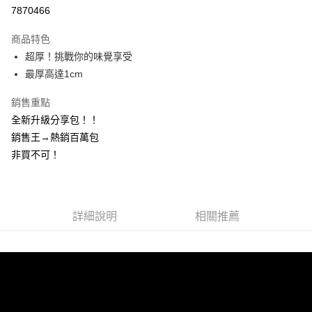
7870466
悠遊付
商品特色
Google Pay
超厚！挑戰你的味覺享受
全盈+PAY
最厚高達1cm
大哥付你分期
銷售重點
相關說明
全新升級分享包！！
【大哥付你分期使用說明】
銷售王→熱銷百萬包
AFTEE先享後付
1.本服務由台灣大哥大提供，台灣大哥大用戶可立即使用無須另外申請。
非買不可！
2.付款方式選擇「大哥付你分期」，訂單成立後會自動跳轉到大哥付的交易
相關說明
流程，驗證手機門號後，選擇欲分期的期數、繳款截止日，確認付款後即完
【關於「AFTEE先享後付」】
成交易。
ATM付款
AFTEE先享後付是「在收到商品之後才付款」的支付方式。 讓您購物簡單
3.實際核准額度、可分期數及費用金額請依後續交易確認頁面所載為準。
便利好安心！
4.訂單成立30分鐘內，如未前往確認交易或遇審核未通過，訂單將自動取
１．簡單：不需註冊會員、不需綁卡、不需儲值。
詳細說明
相關推薦
運送方式
消。如遇「轉專審核」未通過狀況，表示未達大哥付你分期系統評分，恕無
２．便利：只要手機號碼，簡訊認證，即可結帳。
法說明評估內容。
３．安心：先確認商品／服務後，再付款。
付款後全家取貨
【繳款方式說明】
1.分期款項不併入電信帳單，「大哥付你分期」於每月結算日後寄送繳費提
每筆NT$70，滿NT$899(含以上)免運費
【「AFTEE先享後付」結帳流程】
醒簡訊。
１．於結帳方式選擇「AFTEE先享後付」後，將跳轉至「AFTEE先享後付」
2.透過簡訊連結打開帳單後，可選擇「超商條碼／台灣大直營門市／銀行轉
付款後7-11取貨
結帳頁面，進行簡訊認證並確認金額後，即可完成結帳。
帳／街口支付／iPASS MONEY」等通路繳費。
２．訂單成立數日內，您將收到繳費通知簡訊。
每筆NT$70，滿NT$899(含以上)免運費
３．收到繳費通知簡訊後14天內，點擊此簡訊中的連結，可透過四大超商／