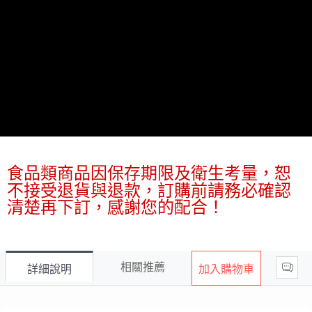
【注意事項】
ATM／網路銀行／等多元方式進行付款，方視為交易完成。
宅配
1.本服務係由「台灣大哥大股份有限公司」（以下簡稱本公司）所提供，讓
※ 請注意：結帳手續完成當下不需立刻繳費，但若您需要取消訂單，請聯絡
用戶於交易時，得透過本服務購買商品或服務，並由商店將買賣／分期付款
每筆NT$100，滿NT$1,000(含以上)免運費
購買商品的店家。未經商家同意取消之訂單仍視為有效，需透過AFTEE先享
買賣價金債權讓與本公司後，依約使用本公司帳單繳交帳款。
後付繳納相關費用。
2.基於同意付款使用「大哥付你分期」之契約關係目的，商店將以您的個人
京站台北店客服中心(1F星巴克旁) 即日起不提供京站紙袋，取件時
※ 交易是否成功請以「AFTEE先享後付 」之結帳頁面顯示為準，若有關於
資料（包含姓名、電話或地址）提供予台灣大哥大進項蒐集、處理及利用，
是否繳費成功／繳費後需取消欲退款等相關疑問，請聯繫「AFTEE先享後付
請自備購物袋，若需購買紙袋可現場詢問
由本公司與您本人進行分期帳單所需資料之確認、核對及更正。
客戶支援中心」
https://netprotections.freshdesk.com/support/home
3.完整用戶服務條款，請詳閱以下連結：
https://oppay.tw/userRule
免運費
【注意事項】
１．透過由恩沛科技股份有限公司提供之「AFTEE先享後付」服務完成之交
易，需依本服務之必要範圍內提供個人資料，並將交易相關給付款項請求債
權轉讓予恩沛科技股份有限公司。
２．關於個人資料處理事宜，請瀏覽以下網址：
食品類商品因保存期限及衛生考量，恕
https://aftee.tw/terms/#terms3
不接受退貨與退款，訂購前請務必確認
３．未成年的使用者請事先徵得法定代理人或監護人之同意方可使用
「AFTEE先享後付」，若未經同意申辦者引起之損失，本公司不負相關責
清楚再下訂，感謝您的配合！
任。
４．使用「AFTEE先享後付」時，將依據個別帳號之用戶狀況，依本公司即
時審查核予不同之上限額度；若仍有額度不足之情形，本公司將視審查結果
請求用戶進行身份認證。
５．嚴禁一人註冊多個帳號或使用他人資訊註冊。若發現惡意使用之情形，
相關推薦
詳細說明
加入購物車
客
恩沛科技股份有限公司將有權停止該用戶之使用額度並採取法律行動。