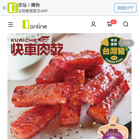
京站ｉ購物
開啟APP
立刻使用官方APP
0
1
/
3