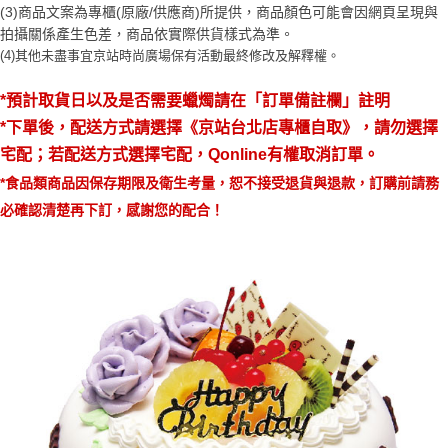
醒簡訊。
(3)商品文案為專櫃(原廠/供應商)所提供，商品顏色可能會因網頁呈現與
１．於結帳方式選擇「AFTEE先享後付」後，將跳轉至「AFTEE先享後付」
2.透過簡訊連結打開帳單後，可選擇「超商條碼／台灣大直營門市／銀行轉
結帳頁面，進行簡訊認證並確認金額後，即可完成結帳。
拍攝關係產生色差，商品依實際供貨樣式為準。 
帳／街口支付／iPASS MONEY」等通路繳費。
２．訂單成立數日內，您將收到繳費通知簡訊。
(4)
其他未盡事宜
京站時尚廣場保有活動最終修改及解釋權。
３．收到繳費通知簡訊後14天內，點擊此簡訊中的連結，可透過四大超商／
【注意事項】
ATM／網路銀行／等多元方式進行付款，方視為交易完成。
1.本服務係由「台灣大哥大股份有限公司」（以下簡稱本公司）所提供，讓
*預計取貨日以及是否需要蠟燭請在「訂單備註欄」註明
※ 請注意：結帳手續完成當下不需立刻繳費，但若您需要取消訂單，請聯絡
用戶於交易時，得透過本服務購買商品或服務，並由商店將買賣／分期付款
購買商品的店家。未經商家同意取消之訂單仍視為有效，需透過AFTEE先享
*下單後，配送方式
請選擇《京站台北店專櫃自取》
，請勿選擇
買賣價金債權讓與本公司後，依約使用本公司帳單繳交帳款。
後付繳納相關費用。
2.基於同意付款使用「大哥付你分期」之契約關係目的，商店將以您的個人
宅配；若配送方式選擇宅配，Qonline有權取消訂單。
※ 交易是否成功請以「AFTEE先享後付 」之結帳頁面顯示為準，若有關於
資料（包含姓名、電話或地址）提供予台灣大哥大進項蒐集、處理及利用，
是否繳費成功／繳費後需取消欲退款等相關疑問，請聯繫「AFTEE先享後付
*食品類商品因保存期限及衛生考量，恕不接受退貨與退款，訂購前請務
由本公司與您本人進行分期帳單所需資料之確認、核對及更正。
客戶支援中心」
https://netprotections.freshdesk.com/support/home
3.完整用戶服務條款，請詳閱以下連結：
https://oppay.tw/userRule
必確認清楚再下訂，感謝您的配合！
【注意事項】
１．透過由恩沛科技股份有限公司提供之「AFTEE先享後付」服務完成之交
易，需依本服務之必要範圍內提供個人資料，並將交易相關給付款項請求債
權轉讓予恩沛科技股份有限公司。
２．關於個人資料處理事宜，請瀏覽以下網址：
https://aftee.tw/terms/#terms3
３．未成年的使用者請事先徵得法定代理人或監護人之同意方可使用
「AFTEE先享後付」，若未經同意申辦者引起之損失，本公司不負相關責
任。
４．使用「AFTEE先享後付」時，將依據個別帳號之用戶狀況，依本公司即
時審查核予不同之上限額度；若仍有額度不足之情形，本公司將視審查結果
請求用戶進行身份認證。
５．嚴禁一人註冊多個帳號或使用他人資訊註冊。若發現惡意使用之情形，