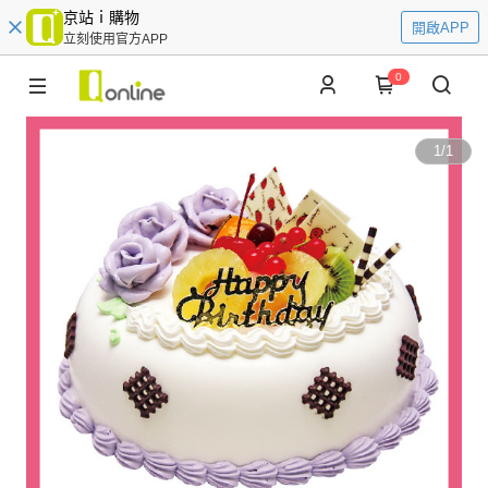
京站ｉ購物
開啟APP
立刻使用官方APP
0
1
/
1