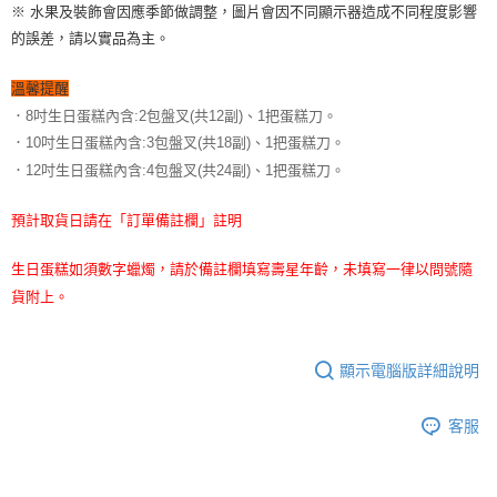
※ 水果及裝飾會因應季節做調整，圖片會因不同顯示器造成不同程度影響
的誤差，請以實品為主。
溫馨提醒
．8吋生日蛋糕內含:2包盤叉(共12副)、1把蛋糕刀。
．10吋生日蛋糕內含:3包盤叉(共18副)、1把蛋糕刀。
．12吋生日蛋糕內含:4包盤叉(共24副)、1把蛋糕刀。
預計取貨日請在「訂單備註欄」註明
生日蛋糕如須數字蠟燭，請於備註欄填寫壽星年齡，未填寫一律以問號隨
貨附上。
顯示電腦版詳細說明
客服