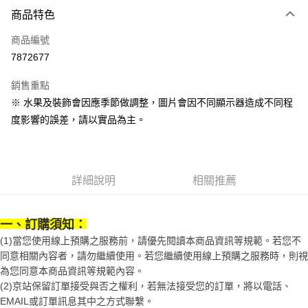
商品特色
Apple Pay
商品編號
街口支付
7872677
悠遊付
銷售重點
Google Pay
※ 水果及裝飾會因應季節做調整，圖片會因不同顯示器造成不同程
全盈+PAY
度影響的誤差，請以實品為主。
大哥付你分期
相關說明
【大哥付你分期使用說明】
詳細說明
相關推薦
AFTEE先享後付
1.本服務由台灣大哥大提供，台灣大哥大用戶可立即使用無須另外申請。
2.付款方式選擇「大哥付你分期」，訂單成立後會自動跳轉到大哥付的交易
相關說明
流程，驗證手機門號後，選擇欲分期的期數、繳款截止日，確認付款後即完
【關於「AFTEE先享後付」】
一、訂購須知：
成交易。
ATM付款
AFTEE先享後付是「在收到商品之後才付款」的支付方式。 讓您購物簡單
3.實際核准額度、可分期數及費用金額請依後續交易確認頁面所載為準。
(1)當您使用線上預購之服務前，請優先閱讀本商品資訊等規範。若您不
便利好安心！
4.訂單成立30分鐘內，如未前往確認交易或遇審核未通過，訂單將自動取
１．簡單：不需註冊會員、不需綁卡、不需儲值。
同意相關內容者，請勿繼續使用。若您繼續使用線上預購之服務時，則視
運送方式
消。如遇「轉專審核」未通過狀況，表示未達大哥付你分期系統評分，恕無
２．便利：只要手機號碼，簡訊認證，即可結帳。
為您同意本商品資訊等規範內容。
法說明評估內容。
３．安心：先確認商品／服務後，再付款。
京站台北店專櫃自取
(2)京站保留訂單接受與否之權利，若無法接受您的訂單，將以電話、
【繳款方式說明】
1.分期款項不併入電信帳單，「大哥付你分期」於每月結算日後寄送繳費提
EMAIL或訂單訊息其中之方式聯繫。
免運費
【「AFTEE先享後付」結帳流程】