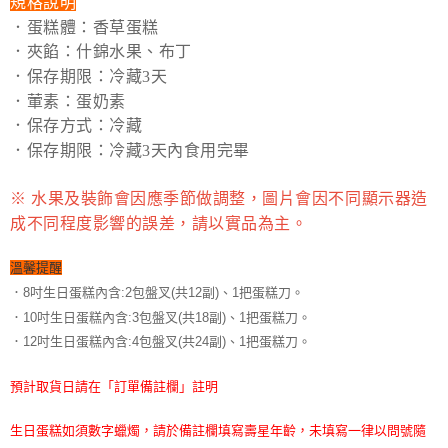
規格說明
．蛋糕體：香草蛋糕
．夾餡：什錦水果、布丁
．保存期限：冷藏3天
．葷素：蛋奶素
．保存方式：冷藏
．保存期限：冷藏3天內食用完畢
※ 水果及裝飾會因應季節做調整，圖片會因不同顯示器造
成不同程度影響的誤差，請以實品為主。
溫馨提醒
．8吋生日蛋糕內含:2包盤叉(共12副)、1把蛋糕刀。
．10吋生日蛋糕內含:3包盤叉(共18副)、1把蛋糕刀。
．12吋生日蛋糕內含:4包盤叉(共24副)、1把蛋糕刀。
預計取貨日請在「訂單備註欄」註明
生日蛋糕如須數字蠟燭，請於備註欄填寫壽星年齡，未填寫一律以問號隨