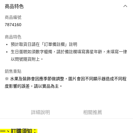
商品特色
Apple Pay
商品編號
街口支付
7874160
悠遊付
商品特色
Google Pay
預計取貨日請在「訂單備註欄」註明
全盈+PAY
生日蛋糕如須數字蠟燭，請於備註欄填寫壽星年齡，未填寫一律
以問號隨貨附上。
大哥付你分期
相關說明
銷售重點
【大哥付你分期使用說明】
※ 水果及裝飾會因應季節做調整，圖片會因不同顯示器造成不同程
AFTEE先享後付
1.本服務由台灣大哥大提供，台灣大哥大用戶可立即使用無須另外申請。
度影響的誤差，請以實品為主。
2.付款方式選擇「大哥付你分期」，訂單成立後會自動跳轉到大哥付的交易
相關說明
流程，驗證手機門號後，選擇欲分期的期數、繳款截止日，確認付款後即完
【關於「AFTEE先享後付」】
成交易。
ATM付款
AFTEE先享後付是「在收到商品之後才付款」的支付方式。 讓您購物簡單
3.實際核准額度、可分期數及費用金額請依後續交易確認頁面所載為準。
便利好安心！
4.訂單成立30分鐘內，如未前往確認交易或遇審核未通過，訂單將自動取
１．簡單：不需註冊會員、不需綁卡、不需儲值。
詳細說明
相關推薦
運送方式
消。如遇「轉專審核」未通過狀況，表示未達大哥付你分期系統評分，恕無
２．便利：只要手機號碼，簡訊認證，即可結帳。
法說明評估內容。
３．安心：先確認商品／服務後，再付款。
京站台北店專櫃自取
【繳款方式說明】
1.分期款項不併入電信帳單，「大哥付你分期」於每月結算日後寄送繳費提
免運費
一、訂購須知：
【「AFTEE先享後付」結帳流程】