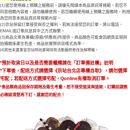
醒簡訊。
１．於結帳方式選擇「AFTEE先享後付」後，將跳轉至「AFTEE先享後付」
(1)當您使用線上預購之服務前，請優先閱讀本商品資訊等規範。若您不
2.透過簡訊連結打開帳單後，可選擇「超商條碼／台灣大直營門市／銀行轉
結帳頁面，進行簡訊認證並確認金額後，即可完成結帳。
同意相關內容者，請勿繼續使用。若您繼續使用線上預購之服務時，則視
帳／街口支付／iPASS MONEY」等通路繳費。
２．訂單成立數日內，您將收到繳費通知簡訊。
為您同意本商品資訊等規範內容。
３．收到繳費通知簡訊後14天內，點擊此簡訊中的連結，可透過四大超商／
【注意事項】
(2)京站保留訂單接受與否之權利，若無法接受您的訂單，將以電話、
ATM／網路銀行／等多元方式進行付款，方視為交易完成。
1.本服務係由「台灣大哥大股份有限公司」（以下簡稱本公司）所提供，讓
※ 請注意：結帳手續完成當下不需立刻繳費，但若您需要取消訂單，請聯絡
EMAIL或訂單訊息其中之方式聯繫。
用戶於交易時，得透過本服務購買商品或服務，並由商店將買賣／分期付款
購買商品的店家。未經商家同意取消之訂單仍視為有效，需透過AFTEE先享
(3)商品文案為專櫃(原廠/供應商)所提供，商品顏色可能會因網頁呈現與
買賣價金債權讓與本公司後，依約使用本公司帳單繳交帳款。
後付繳納相關費用。
2.基於同意付款使用「大哥付你分期」之契約關係目的，商店將以您的個人
拍攝關係產生色差，商品依實際供貨樣式為準。 
※ 交易是否成功請以「AFTEE先享後付 」之結帳頁面顯示為準，若有關於
資料（包含姓名、電話或地址）提供予台灣大哥大進項蒐集、處理及利用，
(4)
其他未盡事宜
京站時尚廣場保有活動最終修改及解釋權。
是否繳費成功／繳費後需取消欲退款等相關疑問，請聯繫「AFTEE先享後付
由本公司與您本人進行分期帳單所需資料之確認、核對及更正。
客戶支援中心」
https://netprotections.freshdesk.com/support/home
3.完整用戶服務條款，請詳閱以下連結：
https://oppay.tw/userRule
*預計取貨日以及是否需要蠟燭請在「訂單備註欄」註明
【注意事項】
*下單後，配送方式
請選擇《京站台北店專櫃自取》
，請勿選擇
１．透過由恩沛科技股份有限公司提供之「AFTEE先享後付」服務完成之交
易，需依本服務之必要範圍內提供個人資料，並將交易相關給付款項請求債
宅配；若配送方式選擇宅配，Qonline有權取消訂單。
權轉讓予恩沛科技股份有限公司。
*食品類商品因保存期限及衛生考量，恕不接受退貨與退款，訂購前請務
２．關於個人資料處理事宜，請瀏覽以下網址：
https://aftee.tw/terms/#terms3
必確認清楚再下訂，感謝您的配合！
３．未成年的使用者請事先徵得法定代理人或監護人之同意方可使用
「AFTEE先享後付」，若未經同意申辦者引起之損失，本公司不負相關責
任。
４．使用「AFTEE先享後付」時，將依據個別帳號之用戶狀況，依本公司即
時審查核予不同之上限額度；若仍有額度不足之情形，本公司將視審查結果
請求用戶進行身份認證。
５．嚴禁一人註冊多個帳號或使用他人資訊註冊。若發現惡意使用之情形，