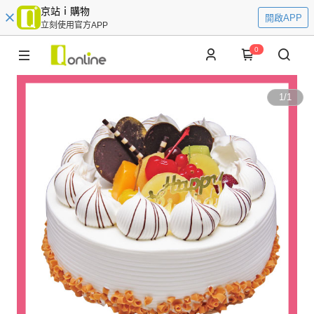
京站ｉ購物
開啟APP
立刻使用官方APP
0
1
/
1