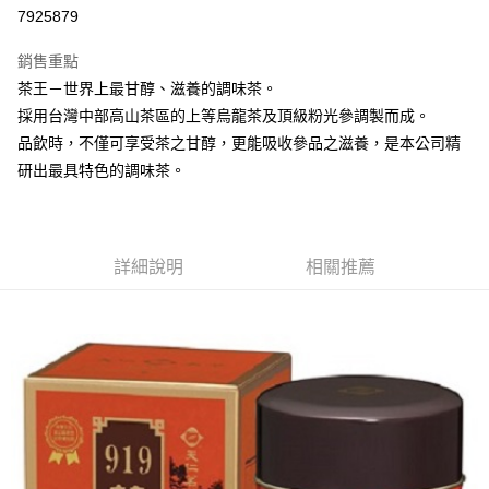
7925879
悠遊付
銷售重點
Google Pay
茶王－世界上最甘醇、滋養的調味茶。
全盈+PAY
採用台灣中部高山茶區的上等烏龍茶及頂級粉光參調製而成。
品飲時，不僅可享受茶之甘醇，更能吸收參品之滋養，是本公司精
大哥付你分期
研出最具特色的調味茶。
相關說明
【大哥付你分期使用說明】
AFTEE先享後付
1.本服務由台灣大哥大提供，台灣大哥大用戶可立即使用無須另外申請。
2.付款方式選擇「大哥付你分期」，訂單成立後會自動跳轉到大哥付的交易
相關說明
流程，驗證手機門號後，選擇欲分期的期數、繳款截止日，確認付款後即完
詳細說明
相關推薦
【關於「AFTEE先享後付」】
成交易。
ATM付款
AFTEE先享後付是「在收到商品之後才付款」的支付方式。 讓您購物簡單
3.實際核准額度、可分期數及費用金額請依後續交易確認頁面所載為準。
便利好安心！
4.訂單成立30分鐘內，如未前往確認交易或遇審核未通過，訂單將自動取
１．簡單：不需註冊會員、不需綁卡、不需儲值。
運送方式
消。如遇「轉專審核」未通過狀況，表示未達大哥付你分期系統評分，恕無
２．便利：只要手機號碼，簡訊認證，即可結帳。
法說明評估內容。
３．安心：先確認商品／服務後，再付款。
付款後全家取貨
【繳款方式說明】
1.分期款項不併入電信帳單，「大哥付你分期」於每月結算日後寄送繳費提
每筆NT$70，滿NT$1,000(含以上)免運費
【「AFTEE先享後付」結帳流程】
醒簡訊。
１．於結帳方式選擇「AFTEE先享後付」後，將跳轉至「AFTEE先享後付」
2.透過簡訊連結打開帳單後，可選擇「超商條碼／台灣大直營門市／銀行轉
付款後7-11取貨
結帳頁面，進行簡訊認證並確認金額後，即可完成結帳。
帳／街口支付／iPASS MONEY」等通路繳費。
２．訂單成立數日內，您將收到繳費通知簡訊。
每筆NT$70，滿NT$1,000(含以上)免運費
３．收到繳費通知簡訊後14天內，點擊此簡訊中的連結，可透過四大超商／