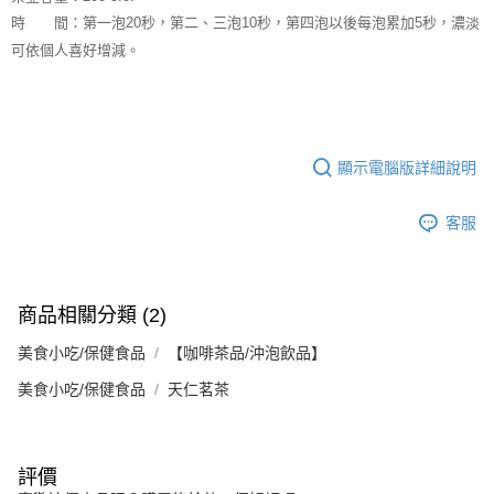
時 間：第一泡20秒，第二、三泡10秒，第四泡以後每泡累加5秒，濃淡
可依個人喜好增減。
顯示電腦版詳細說明
客服
商品相關分類 (2)
美食小吃/保健食品
【咖啡茶品/沖泡飲品】
美食小吃/保健食品
天仁茗茶
評價