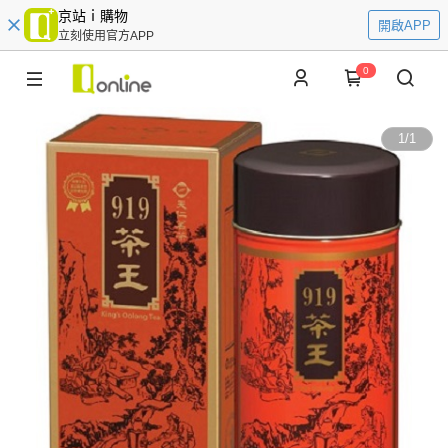
京站ｉ購物
開啟APP
立刻使用官方APP
0
1
/
1