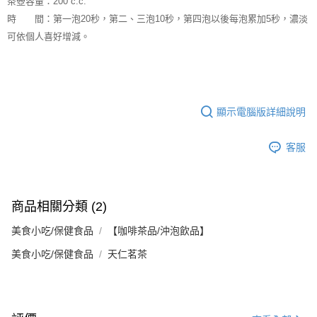
茶壺容量：200 c.c.
時 間：第一泡20秒，第二、三泡10秒，第四泡以後每泡累加5秒，濃淡
可依個人喜好增減。
顯示電腦版詳細說明
客服
商品相關分類 (2)
美食小吃/保健食品
【咖啡茶品/沖泡飲品】
美食小吃/保健食品
天仁茗茶