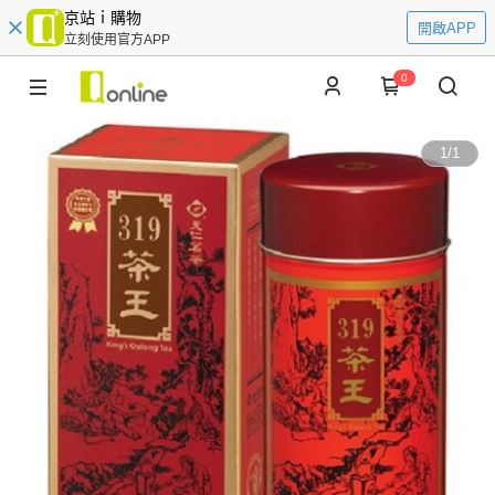
京站ｉ購物
開啟APP
立刻使用官方APP
0
1
/
1