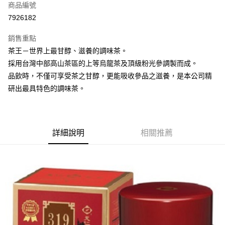
商品編號
街口支付
7926182
悠遊付
銷售重點
Google Pay
茶王－世界上最甘醇、滋養的調味茶。
全盈+PAY
採用台灣中部高山茶區的上等烏龍茶及頂級粉光參調製而成。
品飲時，不僅可享受茶之甘醇，更能吸收參品之滋養，是本公司精
大哥付你分期
研出最具特色的調味茶。
相關說明
【大哥付你分期使用說明】
AFTEE先享後付
1.本服務由台灣大哥大提供，台灣大哥大用戶可立即使用無須另外申請。
2.付款方式選擇「大哥付你分期」，訂單成立後會自動跳轉到大哥付的交易
相關說明
流程，驗證手機門號後，選擇欲分期的期數、繳款截止日，確認付款後即完
詳細說明
相關推薦
【關於「AFTEE先享後付」】
成交易。
ATM付款
AFTEE先享後付是「在收到商品之後才付款」的支付方式。 讓您購物簡單
3.實際核准額度、可分期數及費用金額請依後續交易確認頁面所載為準。
便利好安心！
4.訂單成立30分鐘內，如未前往確認交易或遇審核未通過，訂單將自動取
１．簡單：不需註冊會員、不需綁卡、不需儲值。
運送方式
消。如遇「轉專審核」未通過狀況，表示未達大哥付你分期系統評分，恕無
２．便利：只要手機號碼，簡訊認證，即可結帳。
法說明評估內容。
３．安心：先確認商品／服務後，再付款。
付款後全家取貨
【繳款方式說明】
1.分期款項不併入電信帳單，「大哥付你分期」於每月結算日後寄送繳費提
每筆NT$70，滿NT$1,000(含以上)免運費
【「AFTEE先享後付」結帳流程】
醒簡訊。
１．於結帳方式選擇「AFTEE先享後付」後，將跳轉至「AFTEE先享後付」
2.透過簡訊連結打開帳單後，可選擇「超商條碼／台灣大直營門市／銀行轉
付款後7-11取貨
結帳頁面，進行簡訊認證並確認金額後，即可完成結帳。
帳／街口支付／iPASS MONEY」等通路繳費。