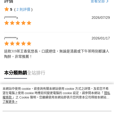
評價
查看全部
5
(
2
則評價
)
i*********x
2026/07/29
i*********x
2026/01/17
這款319茶王香氣悠長，口感絕佳，無論是清晨或下午茶時刻都讓人
陶醉，非常推薦！
本分類熱銷
全站排行
本網站中使用 cookie，欲查詢有關本網站使用 cookie 方式之詳情，及若您不希
熱門標籤
望在電腦上使用 cookie 時應如何變更電腦的 cookie 設定，請參閱本網站「
隱私
權條款
」之 Cookie 聲明。您繼續使用本網站即表示您同意本公司得按本網站使
用條款之 Cookie 聲明使用 cookie。
了解更多 >