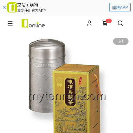
京站ｉ購物
開啟APP
立刻使用官方APP
0
1
/
1