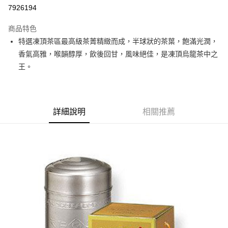
7926194
悠遊付
商品特色
Google Pay
特選凍頂茶區最高級茶菁精緻而成，半球狀的茶葉，飽滿光潤，
全盈+PAY
香氣高雅，喉韻醇厚，飲後回甘，風味絕佳，是凍頂烏龍茶中之
王。
大哥付你分期
相關說明
【大哥付你分期使用說明】
AFTEE先享後付
1.本服務由台灣大哥大提供，台灣大哥大用戶可立即使用無須另外申請。
詳細說明
相關推薦
2.付款方式選擇「大哥付你分期」，訂單成立後會自動跳轉到大哥付的交易
相關說明
流程，驗證手機門號後，選擇欲分期的期數、繳款截止日，確認付款後即完
【關於「AFTEE先享後付」】
成交易。
ATM付款
AFTEE先享後付是「在收到商品之後才付款」的支付方式。 讓您購物簡單
3.實際核准額度、可分期數及費用金額請依後續交易確認頁面所載為準。
便利好安心！
4.訂單成立30分鐘內，如未前往確認交易或遇審核未通過，訂單將自動取
１．簡單：不需註冊會員、不需綁卡、不需儲值。
運送方式
消。如遇「轉專審核」未通過狀況，表示未達大哥付你分期系統評分，恕無
２．便利：只要手機號碼，簡訊認證，即可結帳。
法說明評估內容。
３．安心：先確認商品／服務後，再付款。
付款後全家取貨
【繳款方式說明】
1.分期款項不併入電信帳單，「大哥付你分期」於每月結算日後寄送繳費提
每筆NT$70，滿NT$899(含以上)免運費
【「AFTEE先享後付」結帳流程】
醒簡訊。
１．於結帳方式選擇「AFTEE先享後付」後，將跳轉至「AFTEE先享後付」
2.透過簡訊連結打開帳單後，可選擇「超商條碼／台灣大直營門市／銀行轉
付款後7-11取貨
結帳頁面，進行簡訊認證並確認金額後，即可完成結帳。
帳／街口支付／iPASS MONEY」等通路繳費。
２．訂單成立數日內，您將收到繳費通知簡訊。
每筆NT$70，滿NT$899(含以上)免運費
３．收到繳費通知簡訊後14天內，點擊此簡訊中的連結，可透過四大超商／