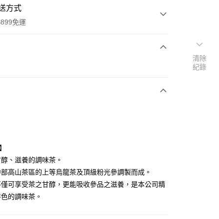
送方式
899免運
清除
次付款
紀錄
王】
y
甘醇、滋養的調味茶。
中部高山茶區的上等烏龍茶及頂級粉光參調製而成。
不僅可享受茶之甘醇，更能吸收參品之滋養，是本公司精
分期
特色的調味茶。
你分期使用說明】