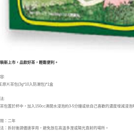
包裝新上市，品飲好茶，輕鬆便利。
容:
王原片茶包(3g*10入防潮包)*1盒
法:
茶包置於杯中，加入150cc沸開水浸泡約3-5分鐘或依自己喜歡的濃度增減浸泡
期限：二年
方法：拆封後請儘速享用，避免放在高溫多溼或陽光直射的場所。