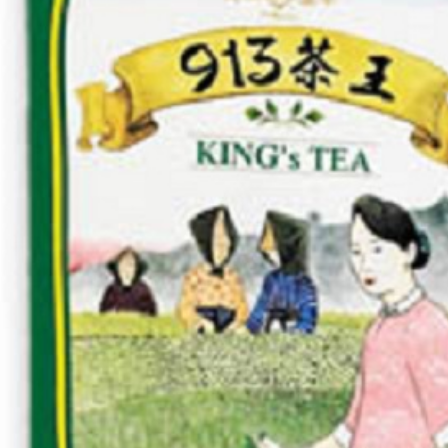
求債權轉
２．關於
https://aft
３．未成
「AFTE
任。
４．使用「
即時審查
結果請求
５．嚴禁
形，恩沛
動。