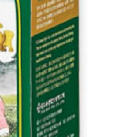
讓予恩沛科技股份有限公司。
個人資料處理事宜，請瀏覽以下網址：
ee.tw/terms/#terms3
年的使用者請事先徵得法定代理人或監護人之同意方可使用
E先享後付」，若未經同意申辦者引起之損失，本公司不負相關責
AFTEE先享後付」時，將依據個別帳號之用戶狀況，依本公司
核予不同之上限額度；若仍有額度不足之情形，本公司將視審查
用戶進行身份認證。
一人註冊多個帳號或使用他人資訊註冊。若發現惡意使用之情
科技股份有限公司將有權停止該用戶之使用額度並採取法律行