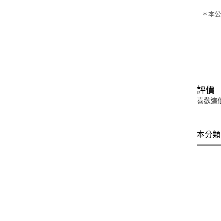
＊本公
評價
喜歡這
本分類