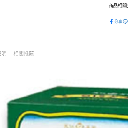
AFTEE先
1.本服務
商品相關分
2.付款方
相關說明
流程，驗
【關於「A
美食小吃/
ATM付款
完成交易
AFTEE
分享
3.實際核
便利好安
美食小吃/
4.訂單成
１．簡單
消。如遇
２．便利
運送方式
無法說明
３．安心
【繳款方
付款後全
1.分期款
【「AFT
說明
相關推薦
醒簡訊。
每筆NT$7
１．於結帳
2.透過簡
付」結帳
帳／街口支
付款後7-1
２．訂單
３．收到繳
每筆NT$7
【注意事
／ATM／
1.本服務
※ 請注意
宅配
用戶於交
絡購買商品
款買賣價
先享後付
每筆NT$1
2.基於同
※ 交易是
資料（包
是否繳費成
京站台北店
用，由本
付客戶支
請自備購
3.完整用
免運費
【注意事
１．透過由
交易，需