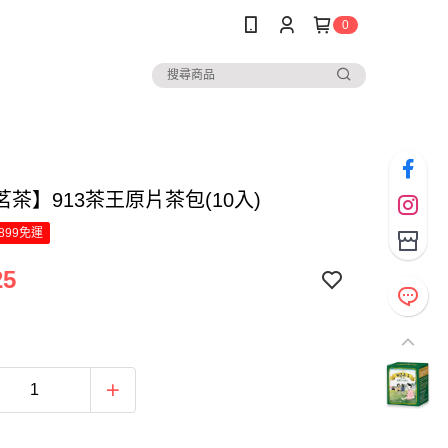
0
茶】913茶王原片茶包(10入)
899免運
25