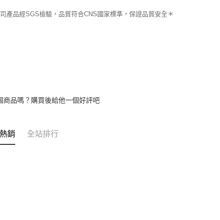
司產品經SGS檢驗，品質符合CNS國家標準，保證品質安全＊
個商品嗎？購買後給他一個好評吧
熱銷
全站排行