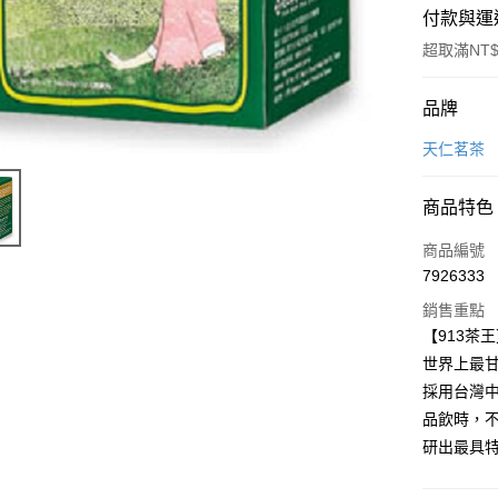
付款與運
超取滿NT$
付款方式
品牌
信用卡一
天仁茗茶
LINE Pay
商品特色
Apple Pay
商品編號
街口支付
7926333
銷售重點
悠遊付
【913茶
Google Pa
世界上最
採用台灣
全盈+PAY
品飲時，
大哥付你
研出最具
相關說明
【大哥付