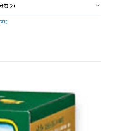
享後付
由台灣大哥大提供，台灣大哥大用戶可立即使用無須另外申請。
類 (2)
式選擇「大哥付你分期」，訂單成立後會自動跳轉到大哥付的交易
證手機門號後，選擇欲分期的期數、繳款截止日，確認付款後即
FTEE先享後付」】
保健食品
【咖啡茶品/沖泡飲品】
。
先享後付是「在收到商品之後才付款」的支付方式。 讓您購物簡單
客服
准額度、可分期數及費用金額請依後續交易確認頁面所載為準。
心！
保健食品
天仁茗茶
立30分鐘內，如未前往確認交易或遇審核未通過，訂單將自動取
：不需註冊會員、不需綁卡、不需儲值。
「轉專審核」未通過狀況，表示未達大哥付你分期系統評分，恕
：只要手機號碼，簡訊認證，即可結帳。
評估內容。
：先確認商品／服務後，再付款。
式說明】
家取貨
項不併入電信帳單，「大哥付你分期」於每月結算日後寄送繳費提
EE先享後付」結帳流程】
0，滿NT$899(含以上)免運費
方式選擇「AFTEE先享後付」後，將跳轉至「AFTEE先享後
訊連結打開帳單後，可選擇「超商條碼／台灣大直營門市／銀行轉
頁面，進行簡訊認證並確認金額後，即可完成結帳。
付／iPASS MONEY」等通路繳費。
1取貨
成立數日內，您將收到繳費通知簡訊。
費通知簡訊後14天內，點擊此簡訊中的連結，可透過四大超商
0，滿NT$899(含以上)免運費
項】
網路銀行／等多元方式進行付款，方視為交易完成。
係由「台灣大哥大股份有限公司」（以下簡稱本公司）所提供，讓
：結帳手續完成當下不需立刻繳費，但若您需要取消訂單，請聯
易時，得透過本服務購買商品或服務，並由商店將買賣／分期付
的店家。未經商家同意取消之訂單仍視為有效，需透過AFTEE
金債權讓與本公司後，依約使用本公司帳單繳交帳款。
繳納相關費用。
00，滿NT$1,000(含以上)免運費
意付款使用「大哥付你分期」之契約關係目的，商店將以您的個人
否成功請以「AFTEE先享後付 」之結帳頁面顯示為準，若有關於
含姓名、電話或地址）提供予台灣大哥大進項蒐集、處理及利
功／繳費後需取消欲退款等相關疑問，請聯繫「AFTEE先享後
客服中心(1F星巴克旁) 即日起不提供京站紙袋，取件時
公司與您本人進行分期帳單所需資料之確認、核對及更正。
援中心」
https://netprotections.freshdesk.com/support/home
物袋，若需購買紙袋可現場詢問
戶服務條款，請詳閱以下連結：
https://oppay.tw/userRule
項】
恩沛科技股份有限公司提供之「AFTEE先享後付」服務完成之
依本服務之必要範圍內提供個人資料，並將交易相關給付款項請