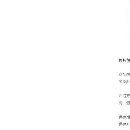
原片
商品內
913茶
沖泡方
將一個
保存
保存