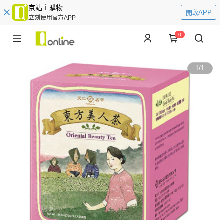
京站ｉ購物
開啟APP
立刻使用官方APP
0
1
/
1