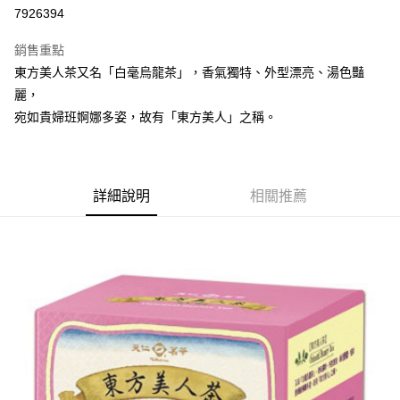
7926394
悠遊付
銷售重點
Google Pay
東方美人茶又名「白毫烏龍茶」，香氣獨特、外型漂亮、湯色豔
全盈+PAY
麗，
宛如貴婦班婀娜多姿，故有「東方美人」之稱。
大哥付你分期
相關說明
【大哥付你分期使用說明】
AFTEE先享後付
1.本服務由台灣大哥大提供，台灣大哥大用戶可立即使用無須另外申請。
詳細說明
相關推薦
2.付款方式選擇「大哥付你分期」，訂單成立後會自動跳轉到大哥付的交易
相關說明
流程，驗證手機門號後，選擇欲分期的期數、繳款截止日，確認付款後即完
【關於「AFTEE先享後付」】
成交易。
ATM付款
AFTEE先享後付是「在收到商品之後才付款」的支付方式。 讓您購物簡單
3.實際核准額度、可分期數及費用金額請依後續交易確認頁面所載為準。
便利好安心！
4.訂單成立30分鐘內，如未前往確認交易或遇審核未通過，訂單將自動取
１．簡單：不需註冊會員、不需綁卡、不需儲值。
運送方式
消。如遇「轉專審核」未通過狀況，表示未達大哥付你分期系統評分，恕無
２．便利：只要手機號碼，簡訊認證，即可結帳。
法說明評估內容。
３．安心：先確認商品／服務後，再付款。
付款後全家取貨
【繳款方式說明】
1.分期款項不併入電信帳單，「大哥付你分期」於每月結算日後寄送繳費提
每筆NT$70，滿NT$899(含以上)免運費
【「AFTEE先享後付」結帳流程】
醒簡訊。
１．於結帳方式選擇「AFTEE先享後付」後，將跳轉至「AFTEE先享後付」
2.透過簡訊連結打開帳單後，可選擇「超商條碼／台灣大直營門市／銀行轉
付款後7-11取貨
結帳頁面，進行簡訊認證並確認金額後，即可完成結帳。
帳／街口支付／iPASS MONEY」等通路繳費。
２．訂單成立數日內，您將收到繳費通知簡訊。
每筆NT$70，滿NT$899(含以上)免運費
３．收到繳費通知簡訊後14天內，點擊此簡訊中的連結，可透過四大超商／