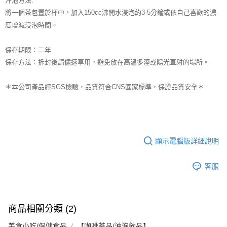
將一個茶包置於杯中，加入150cc沸開水浸泡約3-5分鐘或依自己喜歡的濃
度增減浸泡時間。
保存期限：二年
保存方法：拆封後請儘速享用，避免放在高溫多溼或陽光直射的場所。
＊本公司產品經SGS檢驗，品質符合CNS國家標準，保證品質安全＊
顯示電腦版詳細說明
客服
商品相關分類 (2)
美食小吃/保健食品
【咖啡茶品/沖泡飲品】