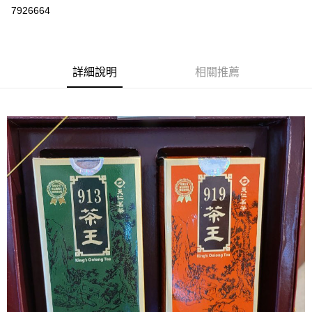
7926664
悠遊付
Google Pay
全盈+PAY
詳細說明
相關推薦
大哥付你分期
相關說明
【大哥付你分期使用說明】
AFTEE先享後付
1.本服務由台灣大哥大提供，台灣大哥大用戶可立即使用無須另外申請。
2.付款方式選擇「大哥付你分期」，訂單成立後會自動跳轉到大哥付的交易
相關說明
流程，驗證手機門號後，選擇欲分期的期數、繳款截止日，確認付款後即完
【關於「AFTEE先享後付」】
成交易。
ATM付款
AFTEE先享後付是「在收到商品之後才付款」的支付方式。 讓您購物簡單
3.實際核准額度、可分期數及費用金額請依後續交易確認頁面所載為準。
便利好安心！
4.訂單成立30分鐘內，如未前往確認交易或遇審核未通過，訂單將自動取
１．簡單：不需註冊會員、不需綁卡、不需儲值。
運送方式
消。如遇「轉專審核」未通過狀況，表示未達大哥付你分期系統評分，恕無
２．便利：只要手機號碼，簡訊認證，即可結帳。
法說明評估內容。
３．安心：先確認商品／服務後，再付款。
付款後全家取貨
【繳款方式說明】
1.分期款項不併入電信帳單，「大哥付你分期」於每月結算日後寄送繳費提
每筆NT$70，滿NT$899(含以上)免運費
【「AFTEE先享後付」結帳流程】
醒簡訊。
１．於結帳方式選擇「AFTEE先享後付」後，將跳轉至「AFTEE先享後付」
2.透過簡訊連結打開帳單後，可選擇「超商條碼／台灣大直營門市／銀行轉
付款後7-11取貨
結帳頁面，進行簡訊認證並確認金額後，即可完成結帳。
帳／街口支付／iPASS MONEY」等通路繳費。
２．訂單成立數日內，您將收到繳費通知簡訊。
每筆NT$70，滿NT$899(含以上)免運費
３．收到繳費通知簡訊後14天內，點擊此簡訊中的連結，可透過四大超商／