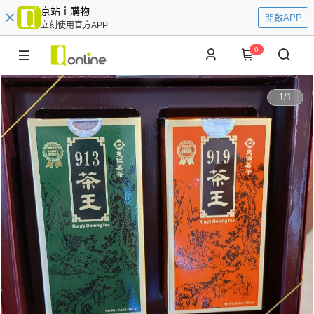
京站ｉ購物
開啟APP
立刻使用官方APP
0
1
/
1