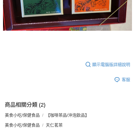
【注意事項】
ATM／網路銀行／等多元方式進行付款，方視為交易完成。
宅配
1.本服務係由「台灣大哥大股份有限公司」（以下簡稱本公司）所提供，讓
※ 請注意：結帳手續完成當下不需立刻繳費，但若您需要取消訂單，請聯絡
用戶於交易時，得透過本服務購買商品或服務，並由商店將買賣／分期付款
每筆NT$100，滿NT$1,000(含以上)免運費
購買商品的店家。未經商家同意取消之訂單仍視為有效，需透過AFTEE先享
買賣價金債權讓與本公司後，依約使用本公司帳單繳交帳款。
後付繳納相關費用。
2.基於同意付款使用「大哥付你分期」之契約關係目的，商店將以您的個人
京站台北店客服中心(1F星巴克旁) 即日起不提供京站紙袋，取件時
※ 交易是否成功請以「AFTEE先享後付 」之結帳頁面顯示為準，若有關於
資料（包含姓名、電話或地址）提供予台灣大哥大進項蒐集、處理及利用，
是否繳費成功／繳費後需取消欲退款等相關疑問，請聯繫「AFTEE先享後付
請自備購物袋，若需購買紙袋可現場詢問
由本公司與您本人進行分期帳單所需資料之確認、核對及更正。
客戶支援中心」
https://netprotections.freshdesk.com/support/home
3.完整用戶服務條款，請詳閱以下連結：
https://oppay.tw/userRule
免運費
【注意事項】
１．透過由恩沛科技股份有限公司提供之「AFTEE先享後付」服務完成之交
易，需依本服務之必要範圍內提供個人資料，並將交易相關給付款項請求債
顯示電腦版詳細說明
權轉讓予恩沛科技股份有限公司。
２．關於個人資料處理事宜，請瀏覽以下網址：
https://aftee.tw/terms/#terms3
客服
３．未成年的使用者請事先徵得法定代理人或監護人之同意方可使用
「AFTEE先享後付」，若未經同意申辦者引起之損失，本公司不負相關責
任。
４．使用「AFTEE先享後付」時，將依據個別帳號之用戶狀況，依本公司即
時審查核予不同之上限額度；若仍有額度不足之情形，本公司將視審查結果
商品相關分類 (2)
請求用戶進行身份認證。
５．嚴禁一人註冊多個帳號或使用他人資訊註冊。若發現惡意使用之情形，
美食小吃/保健食品
【咖啡茶品/沖泡飲品】
恩沛科技股份有限公司將有權停止該用戶之使用額度並採取法律行動。
美食小吃/保健食品
天仁茗茶