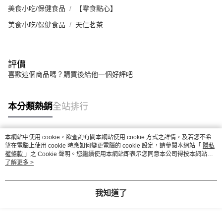
美食小吃/保健食品
【零食點心】
美食小吃/保健食品
天仁茗茶
評價
喜歡這個商品嗎？購買後給他一個好評吧
本分類熱銷
全站排行
本網站中使用 cookie，欲查詢有關本網站使用 cookie 方式之詳情，及若您不希
熱門標籤
望在電腦上使用 cookie 時應如何變更電腦的 cookie 設定，請參閱本網站「
隱私
權條款
」之 Cookie 聲明。您繼續使用本網站即表示您同意本公司得按本網站使
用條款之 Cookie 聲明使用 cookie。
了解更多 >
我知道了