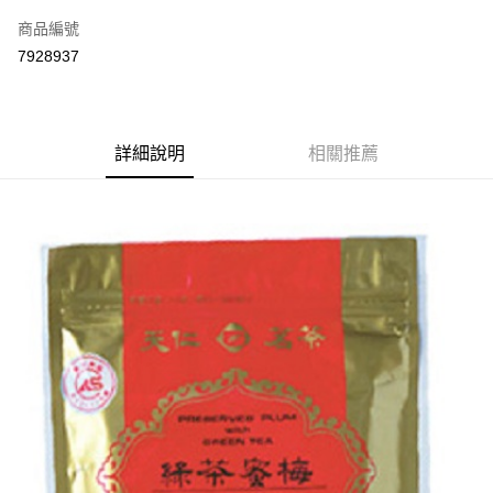
商品編號
街口支付
7928937
悠遊付
Google Pay
全盈+PAY
詳細說明
相關推薦
大哥付你分期
相關說明
【大哥付你分期使用說明】
AFTEE先享後付
1.本服務由台灣大哥大提供，台灣大哥大用戶可立即使用無須另外申請。
2.付款方式選擇「大哥付你分期」，訂單成立後會自動跳轉到大哥付的交易
相關說明
流程，驗證手機門號後，選擇欲分期的期數、繳款截止日，確認付款後即完
【關於「AFTEE先享後付」】
成交易。
ATM付款
AFTEE先享後付是「在收到商品之後才付款」的支付方式。 讓您購物簡單
3.實際核准額度、可分期數及費用金額請依後續交易確認頁面所載為準。
便利好安心！
4.訂單成立30分鐘內，如未前往確認交易或遇審核未通過，訂單將自動取
１．簡單：不需註冊會員、不需綁卡、不需儲值。
運送方式
消。如遇「轉專審核」未通過狀況，表示未達大哥付你分期系統評分，恕無
２．便利：只要手機號碼，簡訊認證，即可結帳。
法說明評估內容。
３．安心：先確認商品／服務後，再付款。
付款後全家取貨
【繳款方式說明】
1.分期款項不併入電信帳單，「大哥付你分期」於每月結算日後寄送繳費提
每筆NT$70，滿NT$899(含以上)免運費
【「AFTEE先享後付」結帳流程】
醒簡訊。
１．於結帳方式選擇「AFTEE先享後付」後，將跳轉至「AFTEE先享後付」
2.透過簡訊連結打開帳單後，可選擇「超商條碼／台灣大直營門市／銀行轉
付款後7-11取貨
結帳頁面，進行簡訊認證並確認金額後，即可完成結帳。