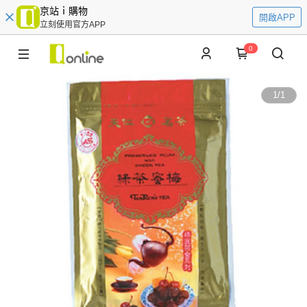
京站ｉ購物
開啟APP
立刻使用官方APP
0
1
/
1