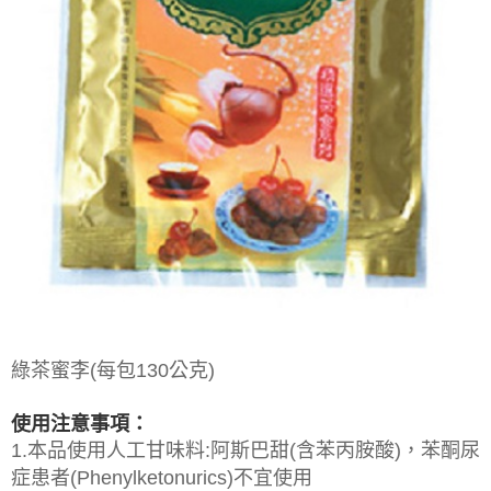
【注意事項】
ATM／網路銀行／等多元方式進行付款，方視為交易完成。
宅配
1.本服務係由「台灣大哥大股份有限公司」（以下簡稱本公司）所提供，讓
※ 請注意：結帳手續完成當下不需立刻繳費，但若您需要取消訂單，請聯絡
用戶於交易時，得透過本服務購買商品或服務，並由商店將買賣／分期付款
每筆NT$100，滿NT$1,000(含以上)免運費
購買商品的店家。未經商家同意取消之訂單仍視為有效，需透過AFTEE先享
買賣價金債權讓與本公司後，依約使用本公司帳單繳交帳款。
後付繳納相關費用。
2.基於同意付款使用「大哥付你分期」之契約關係目的，商店將以您的個人
京站台北店客服中心(1F星巴克旁) 即日起不提供京站紙袋，取件時
※ 交易是否成功請以「AFTEE先享後付 」之結帳頁面顯示為準，若有關於
資料（包含姓名、電話或地址）提供予台灣大哥大進項蒐集、處理及利用，
是否繳費成功／繳費後需取消欲退款等相關疑問，請聯繫「AFTEE先享後付
請自備購物袋，若需購買紙袋可現場詢問
由本公司與您本人進行分期帳單所需資料之確認、核對及更正。
客戶支援中心」
https://netprotections.freshdesk.com/support/home
3.完整用戶服務條款，請詳閱以下連結：
https://oppay.tw/userRule
免運費
【注意事項】
１．透過由恩沛科技股份有限公司提供之「AFTEE先享後付」服務完成之交
易，需依本服務之必要範圍內提供個人資料，並將交易相關給付款項請求債
權轉讓予恩沛科技股份有限公司。
２．關於個人資料處理事宜，請瀏覽以下網址：
https://aftee.tw/terms/#terms3
３．未成年的使用者請事先徵得法定代理人或監護人之同意方可使用
「AFTEE先享後付」，若未經同意申辦者引起之損失，本公司不負相關責
任。
４．使用「AFTEE先享後付」時，將依據個別帳號之用戶狀況，依本公司即
綠茶蜜李(每包130公克)
時審查核予不同之上限額度；若仍有額度不足之情形，本公司將視審查結果
請求用戶進行身份認證。
５．嚴禁一人註冊多個帳號或使用他人資訊註冊。若發現惡意使用之情形，
使用注意事項：
恩沛科技股份有限公司將有權停止該用戶之使用額度並採取法律行動。
1.本品使用人工甘味料:阿斯巴甜(含苯丙胺酸)，苯酮尿
症患者(Phenylketonurics)不宜使用