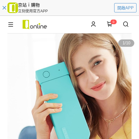
京站ｉ購物
開啟APP
立刻使用官方APP
0
1
/
10