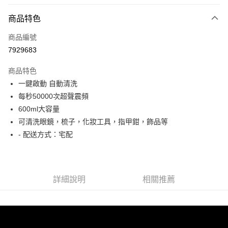
LINE Pay
商品特色
Apple Pay
商品編號
街口支付
7929683
悠遊付
商品特色
Google Pay
一鍵啟動 自動清洗
全盈+PAY
每秒50000次超聲震頻
600ml大容量
大哥付你分期
可清洗眼鏡，梳子，化妝工具，指甲鉗，飾品等
相關說明
- 配送方式：宅配
【大哥付你分期使用說明】
AFTEE先享後付
1.本服務由台灣大哥大提供，台灣大哥大用戶可立即使用無須另外申請。
2.付款方式選擇「大哥付你分期」，訂單成立後會自動跳轉到大哥付的交易
相關說明
流程，驗證手機門號後，選擇欲分期的期數、繳款截止日，確認付款後即完
【關於「AFTEE先享後付」】
成交易。
ATM付款
AFTEE先享後付是「在收到商品之後才付款」的支付方式。 讓您購物簡單
詳細說明
相關推薦
3.實際核准額度、可分期數及費用金額請依後續交易確認頁面所載為準。
便利好安心！
4.訂單成立30分鐘內，如未前往確認交易或遇審核未通過，訂單將自動取
１．簡單：不需註冊會員、不需綁卡、不需儲值。
運送方式
消。如遇「轉專審核」未通過狀況，表示未達大哥付你分期系統評分，恕無
２．便利：只要手機號碼，簡訊認證，即可結帳。
法說明評估內容。
３．安心：先確認商品／服務後，再付款。
付款後全家取貨
【繳款方式說明】