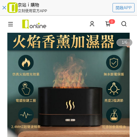
京站ｉ購物
開啟APP
立刻使用官方APP
0
1
/
6