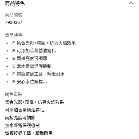
商品特色
Apple Pay
商品編號
街口支付
7930367
悠遊付
商品特色
Google Pay
※ 集合光影+霧氣，仿真火焰效果
全盈+PAY
※ 可添加香薰精油霧化
※ 兩檔亮度可調節
大哥付你分期
※ 無水斷電保護機制
相關說明
※ 電鍍按鍵工藝，精緻耐用
【大哥付你分期使用說明】
AFTEE先享後付
1.本服務由台灣大哥大提供，台灣大哥大用戶可立即使用無須另外申請。
※ 安心水位線標示
2.付款方式選擇「大哥付你分期」，訂單成立後會自動跳轉到大哥付的交易
相關說明
流程，驗證手機門號後，選擇欲分期的期數、繳款截止日，確認付款後即完
銷售重點
【關於「AFTEE先享後付」】
成交易。
ATM付款
AFTEE先享後付是「在收到商品之後才付款」的支付方式。 讓您購物簡單
集合光影+霧氣，仿真火焰效果
3.實際核准額度、可分期數及費用金額請依後續交易確認頁面所載為準。
便利好安心！
4.訂單成立30分鐘內，如未前往確認交易或遇審核未通過，訂單將自動取
可添加香薰精油霧化
１．簡單：不需註冊會員、不需綁卡、不需儲值。
運送方式
消。如遇「轉專審核」未通過狀況，表示未達大哥付你分期系統評分，恕無
２．便利：只要手機號碼，簡訊認證，即可結帳。
兩檔亮度可調節
法說明評估內容。
３．安心：先確認商品／服務後，再付款。
付款後全家取貨
無水斷電保護機制
【繳款方式說明】
1.分期款項不併入電信帳單，「大哥付你分期」於每月結算日後寄送繳費提
每筆NT$70，滿NT$899(含以上)免運費
電鍍按鍵工藝，精緻耐用
【「AFTEE先享後付」結帳流程】
醒簡訊。