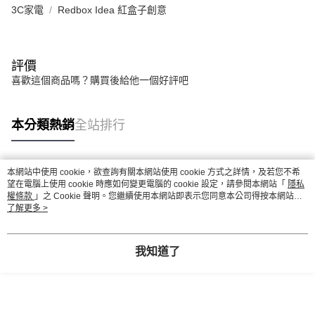
3C家電
Redbox Idea 紅盒子創意
評價
喜歡這個商品嗎？購買後給他一個好評吧
本分類熱銷
全站排行
本網站中使用 cookie，欲查詢有關本網站使用 cookie 方式之詳情，及若您不希
熱門標籤
望在電腦上使用 cookie 時應如何變更電腦的 cookie 設定，請參閱本網站「
隱私
權條款
」之 Cookie 聲明。您繼續使用本網站即表示您同意本公司得按本網站使
用條款之 Cookie 聲明使用 cookie。
了解更多 >
我知道了