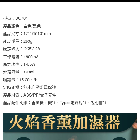
恩沛科技股份有限公司將有權停止該用戶之使用額度並採取法律行動。
型號：DQ701
產品顏色：白色/黑色
產品尺寸：171*75*101mm
產品凈重：290g
額定輸入：DC5V 2A
工作電流：≤900mA
額定功率：≤4.5W
水箱容量：180ml
噴霧量：15-20ml/h
定時關機：無水自動斷電保護
產品材質：ABS/PP/電子元件
產品配件明細：香薰機主機*1、Typec電源線*1、說明書*1