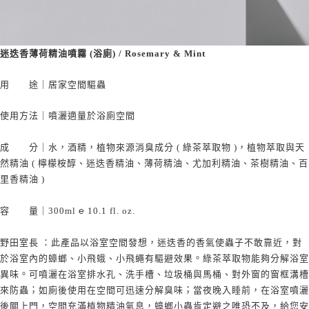
迷迭香薄荷精油噴霧 (浴廁) / Rosemary & Mint
用 途｜
居家空間驅蟲
使用方法｜噴灑適量於浴廁空間
成 分｜
水，酒精，植物來源消臭成分 ( 綠茶萃取物 )
，植物萃取與天
然精油
( 檸檬桉醇、迷迭香精油、薄荷精油、尤加利精油、茶樹精油、百
里香精油 )
容 量｜
300ml
℮
10.1 fl. oz.
野田室長 ：
此產品
以
浴室
空間發想
，迷迭香的香氣使蟲子不敢靠近，對
。
於浴室內的蟑螂
、
小飛蛾
、
小飛蠅有驅避效果
綠茶萃取物能夠分解浴室
。
異味
可噴灑在浴室排水孔
、
洗手槽
、垃圾桶與馬桶
、
對外窗的窗框溝槽
；
；
來防蟲
如廁後
使用
在空間可
迅速分解臭味
當夜晚入睡前，在浴室
噴灑
後關上門，空間充滿植物精油氣息，蟑螂小蟲肯定避之唯恐不及，給您安