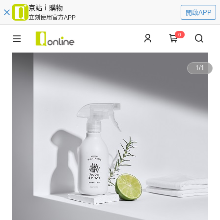
京站ｉ購物
開啟APP
立刻使用官方APP
0
1
/
1