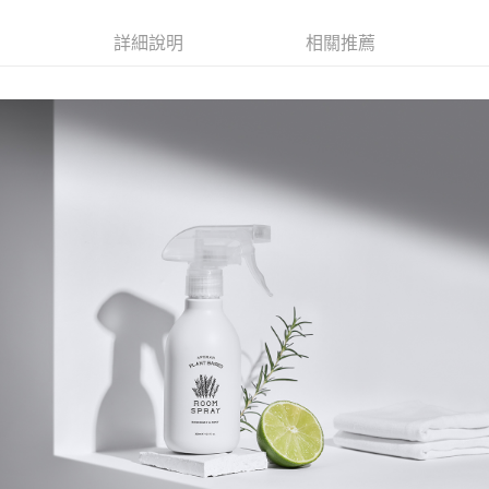
2.透過簡訊連結打開帳單後，可選擇「超商條碼／台灣大直營門市／銀行轉
付款後7-11取貨
結帳頁面，進行簡訊認證並確認金額後，即可完成結帳。
帳／街口支付／iPASS MONEY」等通路繳費。
２．訂單成立數日內，您將收到繳費通知簡訊。
詳細說明
相關推薦
每筆NT$70，滿NT$1,000(含以上)免運費
３．收到繳費通知簡訊後14天內，點擊此簡訊中的連結，可透過四大超商／
【注意事項】
ATM／網路銀行／等多元方式進行付款，方視為交易完成。
宅配
1.本服務係由「台灣大哥大股份有限公司」（以下簡稱本公司）所提供，讓
※ 請注意：結帳手續完成當下不需立刻繳費，但若您需要取消訂單，請聯絡
用戶於交易時，得透過本服務購買商品或服務，並由商店將買賣／分期付款
每筆NT$100，滿NT$1,200(含以上)免運費
購買商品的店家。未經商家同意取消之訂單仍視為有效，需透過AFTEE先享
買賣價金債權讓與本公司後，依約使用本公司帳單繳交帳款。
後付繳納相關費用。
2.基於同意付款使用「大哥付你分期」之契約關係目的，商店將以您的個人
京站台北店客服中心(1F星巴克旁) 即日起不提供京站紙袋，取件時
※ 交易是否成功請以「AFTEE先享後付 」之結帳頁面顯示為準，若有關於
資料（包含姓名、電話或地址）提供予台灣大哥大進項蒐集、處理及利用，
是否繳費成功／繳費後需取消欲退款等相關疑問，請聯繫「AFTEE先享後付
請自備購物袋，若需購買紙袋可現場詢問
由本公司與您本人進行分期帳單所需資料之確認、核對及更正。
客戶支援中心」
https://netprotections.freshdesk.com/support/home
3.完整用戶服務條款，請詳閱以下連結：
https://oppay.tw/userRule
免運費
【注意事項】
１．透過由恩沛科技股份有限公司提供之「AFTEE先享後付」服務完成之交
易，需依本服務之必要範圍內提供個人資料，並將交易相關給付款項請求債
權轉讓予恩沛科技股份有限公司。
２．關於個人資料處理事宜，請瀏覽以下網址：
https://aftee.tw/terms/#terms3
３．未成年的使用者請事先徵得法定代理人或監護人之同意方可使用
「AFTEE先享後付」，若未經同意申辦者引起之損失，本公司不負相關責
任。
４．使用「AFTEE先享後付」時，將依據個別帳號之用戶狀況，依本公司即
時審查核予不同之上限額度；若仍有額度不足之情形，本公司將視審查結果
請求用戶進行身份認證。
５．嚴禁一人註冊多個帳號或使用他人資訊註冊。若發現惡意使用之情形，
恩沛科技股份有限公司將有權停止該用戶之使用額度並採取法律行動。