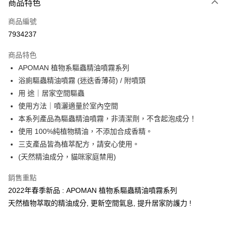
商品特色
Apple Pay
商品編號
街口支付
7934237
悠遊付
商品特色
Google Pay
APOMAN 植物系驅蟲精油噴霧系列
全盈+PAY
浴廁驅蟲精油噴霧 (迷迭香薄荷) / 附噴頭
用 途｜居家空間驅蟲
大哥付你分期
使用方法｜噴灑適量於室內空間
相關說明
本系列產品為驅蟲精油噴霧，非清潔劑，不含起泡成分！
【大哥付你分期使用說明】
AFTEE先享後付
1.本服務由台灣大哥大提供，台灣大哥大用戶可立即使用無須另外申請。
使用 100%純植物精油，不添加合成香精。
2.付款方式選擇「大哥付你分期」，訂單成立後會自動跳轉到大哥付的交易
相關說明
三支產品皆為植萃配方，請安心使用。
流程，驗證手機門號後，選擇欲分期的期數、繳款截止日，確認付款後即完
【關於「AFTEE先享後付」】
(天然精油成分，貓咪家庭禁用)
成交易。
ATM付款
AFTEE先享後付是「在收到商品之後才付款」的支付方式。 讓您購物簡單
3.實際核准額度、可分期數及費用金額請依後續交易確認頁面所載為準。
便利好安心！
4.訂單成立30分鐘內，如未前往確認交易或遇審核未通過，訂單將自動取
銷售重點
１．簡單：不需註冊會員、不需綁卡、不需儲值。
運送方式
消。如遇「轉專審核」未通過狀況，表示未達大哥付你分期系統評分，恕無
２．便利：只要手機號碼，簡訊認證，即可結帳。
2022年春季新品 : APOMAN 植物系驅蟲精油噴霧系列
法說明評估內容。
３．安心：先確認商品／服務後，再付款。
付款後全家取貨
天然植物萃取的精油成分, 更新空間氣息, 提升居家防護力 !
【繳款方式說明】
1.分期款項不併入電信帳單，「大哥付你分期」於每月結算日後寄送繳費提
每筆NT$70，滿NT$1,000(含以上)免運費
【「AFTEE先享後付」結帳流程】
醒簡訊。
１．於結帳方式選擇「AFTEE先享後付」後，將跳轉至「AFTEE先享後付」