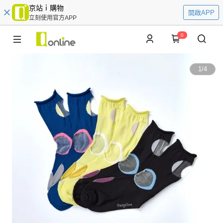
京站ｉ購物
開啟APP
立刻使用官方APP
0
1
/
4