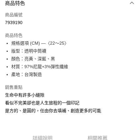
商品特色
Apple Pay
商品編號
街口支付
7939190
悠遊付
商品特色
Google Pay
規格選項 (CM) —〈22～25〉
全盈+PAY
版型：透明中筒襪
顏色：亮黃、深藍、黑
大哥付你分期
材質：97%尼龍+3%彈性纖維
相關說明
產地：台灣製造
【大哥付你分期使用說明】
AFTEE先享後付
1.本服務由台灣大哥大提供，台灣大哥大用戶可立即使用無須另外申請。
銷售重點
2.付款方式選擇「大哥付你分期」，訂單成立後會自動跳轉到大哥付的交易
相關說明
流程，驗證手機門號後，選擇欲分期的期數、繳款截止日，確認付款後即完
生命中有許多小縫隙
【關於「AFTEE先享後付」】
成交易。
ATM付款
AFTEE先享後付是「在收到商品之後才付款」的支付方式。 讓您購物簡單
看似不完美卻也是人生旅程的一個印記
3.實際核准額度、可分期數及費用金額請依後續交易確認頁面所載為準。
便利好安心！
4.訂單成立30分鐘內，如未前往確認交易或遇審核未通過，訂單將自動取
是方的、是圓的，任由你去填補、創造更多的可能
１．簡單：不需註冊會員、不需綁卡、不需儲值。
運送方式
消。如遇「轉專審核」未通過狀況，表示未達大哥付你分期系統評分，恕無
２．便利：只要手機號碼，簡訊認證，即可結帳。
法說明評估內容。
３．安心：先確認商品／服務後，再付款。
付款後全家取貨
【繳款方式說明】
1.分期款項不併入電信帳單，「大哥付你分期」於每月結算日後寄送繳費提
每筆NT$70，滿NT$899(含以上)免運費
【「AFTEE先享後付」結帳流程】
醒簡訊。
詳細說明
相關推薦