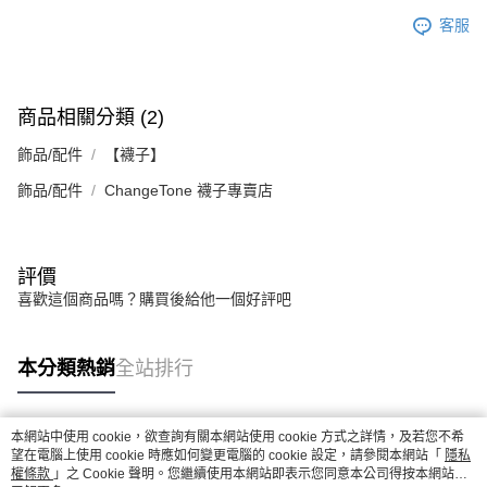
客服
商品相關分類 (2)
飾品/配件
【襪子】
飾品/配件
ChangeTone 襪子專賣店
評價
喜歡這個商品嗎？購買後給他一個好評吧
本分類熱銷
全站排行
本網站中使用 cookie，欲查詢有關本網站使用 cookie 方式之詳情，及若您不希
熱門標籤
望在電腦上使用 cookie 時應如何變更電腦的 cookie 設定，請參閱本網站「
隱私
權條款
」之 Cookie 聲明。您繼續使用本網站即表示您同意本公司得按本網站使