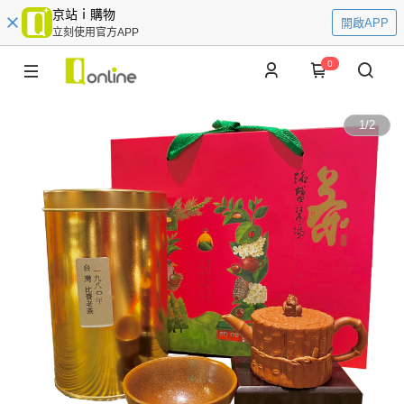
京站ｉ購物
開啟APP
立刻使用官方APP
0
1
/
2