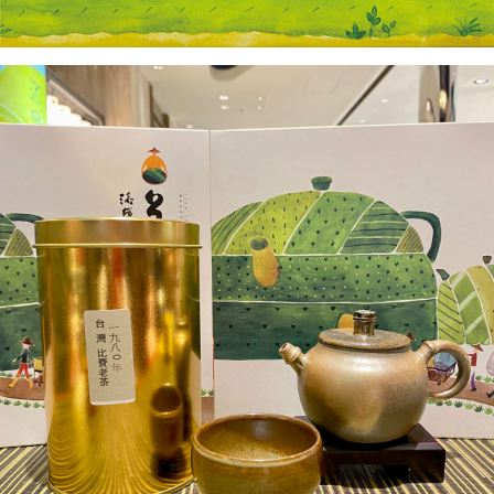
醒簡訊。
１．於結帳方式選擇「AFTEE先享後付」後，將跳轉至「AFTEE先享後付」
2.透過簡訊連結打開帳單後，可選擇「超商條碼／台灣大直營門市／銀行轉
付款後7-11取貨
結帳頁面，進行簡訊認證並確認金額後，即可完成結帳。
帳／街口支付／iPASS MONEY」等通路繳費。
２．訂單成立數日內，您將收到繳費通知簡訊。
每筆NT$70，滿NT$1,000(含以上)免運費
３．收到繳費通知簡訊後14天內，點擊此簡訊中的連結，可透過四大超商／
【注意事項】
ATM／網路銀行／等多元方式進行付款，方視為交易完成。
宅配
1.本服務係由「台灣大哥大股份有限公司」（以下簡稱本公司）所提供，讓
※ 請注意：結帳手續完成當下不需立刻繳費，但若您需要取消訂單，請聯絡
用戶於交易時，得透過本服務購買商品或服務，並由商店將買賣／分期付款
每筆NT$100，滿NT$1,200(含以上)免運費
購買商品的店家。未經商家同意取消之訂單仍視為有效，需透過AFTEE先享
買賣價金債權讓與本公司後，依約使用本公司帳單繳交帳款。
後付繳納相關費用。
2.基於同意付款使用「大哥付你分期」之契約關係目的，商店將以您的個人
京站台北店客服中心(1F星巴克旁) 即日起不提供京站紙袋，取件時
※ 交易是否成功請以「AFTEE先享後付 」之結帳頁面顯示為準，若有關於
資料（包含姓名、電話或地址）提供予台灣大哥大進項蒐集、處理及利用，
是否繳費成功／繳費後需取消欲退款等相關疑問，請聯繫「AFTEE先享後付
請自備購物袋，若需購買紙袋可現場詢問
由本公司與您本人進行分期帳單所需資料之確認、核對及更正。
客戶支援中心」
https://netprotections.freshdesk.com/support/home
3.完整用戶服務條款，請詳閱以下連結：
https://oppay.tw/userRule
免運費
【注意事項】
１．透過由恩沛科技股份有限公司提供之「AFTEE先享後付」服務完成之交
易，需依本服務之必要範圍內提供個人資料，並將交易相關給付款項請求債
權轉讓予恩沛科技股份有限公司。
２．關於個人資料處理事宜，請瀏覽以下網址：
https://aftee.tw/terms/#terms3
３．未成年的使用者請事先徵得法定代理人或監護人之同意方可使用
「AFTEE先享後付」，若未經同意申辦者引起之損失，本公司不負相關責
任。
４．使用「AFTEE先享後付」時，將依據個別帳號之用戶狀況，依本公司即
時審查核予不同之上限額度；若仍有額度不足之情形，本公司將視審查結果
請求用戶進行身份認證。
５．嚴禁一人註冊多個帳號或使用他人資訊註冊。若發現惡意使用之情形，