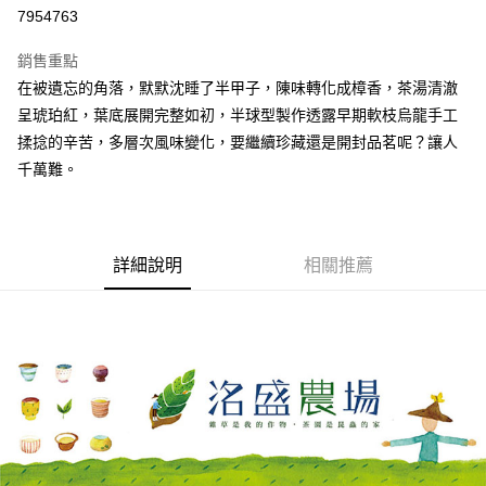
華南商業銀行
彰化商業銀行
7954763
Apple Pay
上海商業儲蓄銀行
台北富邦商業銀行
國泰世華商業銀行
兆豐國際商業銀行
銷售重點
街口支付
臺灣中小企業銀行
台中商業銀行
在被遺忘的角落，默默沈睡了半甲子，陳味轉化成樟香，茶湯清澈
匯豐（台灣）商業銀行
華泰商業銀行
悠遊付
呈琥珀紅，葉底展開完整如初，半球型製作透露早期軟枝烏龍手工
聯邦商業銀行
遠東國際商業銀行
元大商業銀行
永豐商業銀行
揉捻的辛苦，多層次風味變化，要繼續珍藏還是開封品茗呢？讓人
Google Pay
玉山商業銀行
星展（台灣）商業銀行
千萬難。
台新國際商業銀行
中國信託商業銀行
全盈+PAY
台灣樂天信用卡公司
大哥付你分期
相關說明
詳細說明
相關推薦
【大哥付你分期使用說明】
AFTEE先享後付
1.本服務由台灣大哥大提供，台灣大哥大用戶可立即使用無須另外申請。
2.付款方式選擇「大哥付你分期」，訂單成立後會自動跳轉到大哥付的交易
相關說明
流程，驗證手機門號後，選擇欲分期的期數、繳款截止日，確認付款後即完
【關於「AFTEE先享後付」】
成交易。
ATM付款
AFTEE先享後付是「在收到商品之後才付款」的支付方式。 讓您購物簡單
3.實際核准額度、可分期數及費用金額請依後續交易確認頁面所載為準。
便利好安心！
4.訂單成立30分鐘內，如未前往確認交易或遇審核未通過，訂單將自動取
１．簡單：不需註冊會員、不需綁卡、不需儲值。
運送方式
消。如遇「轉專審核」未通過狀況，表示未達大哥付你分期系統評分，恕無
２．便利：只要手機號碼，簡訊認證，即可結帳。
法說明評估內容。
３．安心：先確認商品／服務後，再付款。
付款後全家取貨
【繳款方式說明】
1.分期款項不併入電信帳單，「大哥付你分期」於每月結算日後寄送繳費提
每筆NT$70，滿NT$1,000(含以上)免運費
【「AFTEE先享後付」結帳流程】