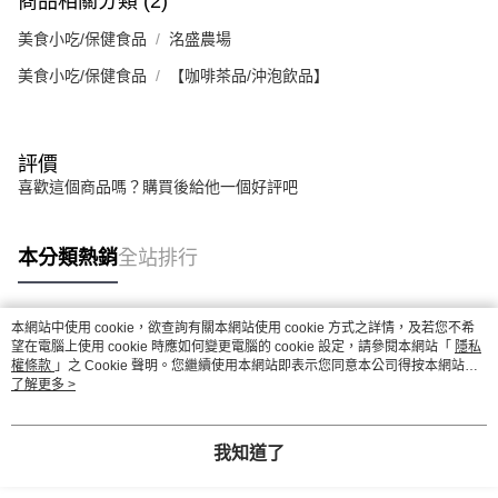
商品相關分類 (2)
美食小吃/保健食品
洺盛農場
美食小吃/保健食品
【咖啡茶品/沖泡飲品】
評價
喜歡這個商品嗎？購買後給他一個好評吧
本分類熱銷
全站排行
本網站中使用 cookie，欲查詢有關本網站使用 cookie 方式之詳情，及若您不希
熱門標籤
望在電腦上使用 cookie 時應如何變更電腦的 cookie 設定，請參閱本網站「
隱私
權條款
」之 Cookie 聲明。您繼續使用本網站即表示您同意本公司得按本網站使
用條款之 Cookie 聲明使用 cookie。
了解更多 >
我知道了