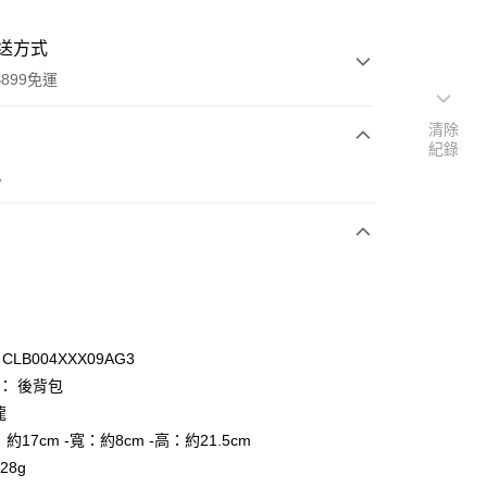
送方式
899免運
清除
紀錄
次付款
A
LB004XXX09AG3
y
)： 後背包
龍
約17cm -寬：約8cm -高：約21.5cm
分期
28g