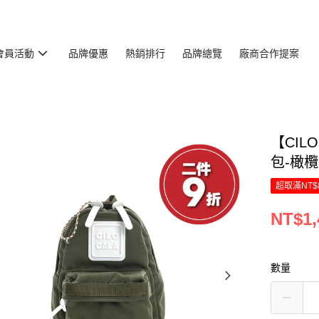
會員活動
品牌優惠
熱銷排行
品牌總覽
廠商合作提案
【CIL
包-橄欖
超取滿NT$
NT$1,
數量