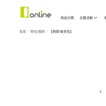
商品分類
主題活動
首頁
鞋包/服飾
【側肩/後背包】