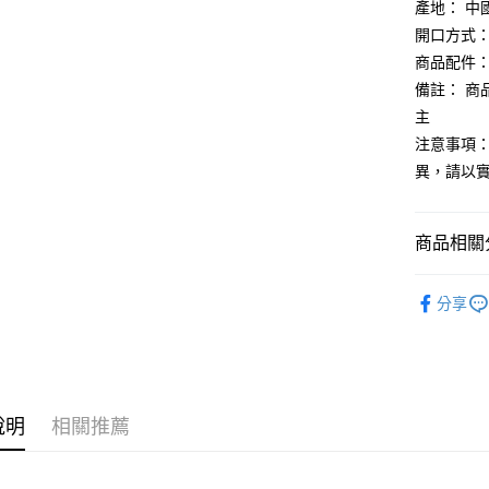
產地： 中
【大哥付
AFTEE先
開口方式：
1.本服務
2.付款方
相關說明
商品配件：
流程，驗
【關於「A
備註： 
ATM付款
完成交易
AFTEE
3.實際核
主
便利好安
4.訂單成
１．簡單
注意事項：
消。如遇
２．便利
運送方式
異，請以
無法說明
３．安心
【繳款方
付款後全
1.分期款
【「AFT
醒簡訊。
每筆NT$7
１．於結帳
商品相關分
2.透過簡
付」結帳
帳／街口支
付款後7-1
２．訂單
鞋包/服飾
３．收到繳
分享
每筆NT$7
【注意事
／ATM／
鞋包/服飾
1.本服務
※ 請注意
宅配
用戶於交
絡購買商品
款買賣價
先享後付
每筆NT$1
2.基於同
※ 交易是
資料（包
是否繳費成
京站台北店
說明
相關推薦
用，由本
付客戶支
請自備購
3.完整用
免運費
【注意事