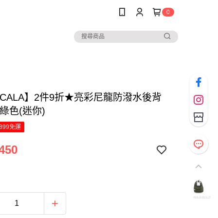
0
OCALA】2件9折★亮彩尼龍防潑水後背
綠色(迷你)
899免運
450