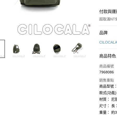
付款與運
超取滿NT$
付款方式
品牌
信用卡一
CILOCAL
LINE Pay
商品特色
Apple Pay
商品編號
街口支付
7968086
銷售重點
悠遊付
商品型號：C
Google Pa
款式(功能
材質： 尼
全盈+PAY
尺寸： 長：
大哥付你
重量： 約3
相關說明