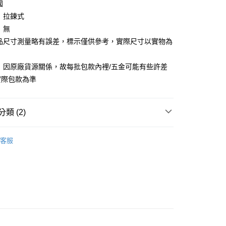
國
你分期使用說明】
享後付
 拉鍊式
由台灣大哥大提供，台灣大哥大用戶可立即使用無須另外申請。
式選擇「大哥付你分期」，訂單成立後會自動跳轉到大哥付的交易
 無
證手機門號後，選擇欲分期的期數、繳款截止日，確認付款後即
FTEE先享後付」】
商品尺寸測量略有誤差，標示僅供參考，實際尺寸以實物為
。
先享後付是「在收到商品之後才付款」的支付方式。 讓您購物簡單
准額度、可分期數及費用金額請依後續交易確認頁面所載為準。
心！
立30分鐘內，如未前往確認交易或遇審核未通過，訂單將自動取
：不需註冊會員、不需綁卡、不需儲值。
 因原廠貨源關係，故每批包款內裡/五金可能有些許差
「轉專審核」未通過狀況，表示未達大哥付你分期系統評分，恕
：只要手機號碼，簡訊認證，即可結帳。
實際包款為準
評估內容。
：先確認商品／服務後，再付款。
式說明】
家取貨
項不併入電信帳單，「大哥付你分期」於每月結算日後寄送繳費提
EE先享後付」結帳流程】
0，滿NT$899(含以上)免運費
方式選擇「AFTEE先享後付」後，將跳轉至「AFTEE先享後
類 (2)
訊連結打開帳單後，可選擇「超商條碼／台灣大直營門市／銀行轉
頁面，進行簡訊認證並確認金額後，即可完成結帳。
付／iPASS MONEY」等通路繳費。
1取貨
成立數日內，您將收到繳費通知簡訊。
【側肩/後背包】
費通知簡訊後14天內，點擊此簡訊中的連結，可透過四大超商
客服
0，滿NT$899(含以上)免運費
項】
網路銀行／等多元方式進行付款，方視為交易完成。
CILOCALA
係由「台灣大哥大股份有限公司」（以下簡稱本公司）所提供，讓
：結帳手續完成當下不需立刻繳費，但若您需要取消訂單，請聯
易時，得透過本服務購買商品或服務，並由商店將買賣／分期付
的店家。未經商家同意取消之訂單仍視為有效，需透過AFTEE
金債權讓與本公司後，依約使用本公司帳單繳交帳款。
繳納相關費用。
00，滿NT$1,000(含以上)免運費
意付款使用「大哥付你分期」之契約關係目的，商店將以您的個人
否成功請以「AFTEE先享後付 」之結帳頁面顯示為準，若有關於
含姓名、電話或地址）提供予台灣大哥大進項蒐集、處理及利
功／繳費後需取消欲退款等相關疑問，請聯繫「AFTEE先享後
客服中心(1F星巴克旁) 即日起不提供京站紙袋，取件時
公司與您本人進行分期帳單所需資料之確認、核對及更正。
援中心」
https://netprotections.freshdesk.com/support/home
物袋，若需購買紙袋可現場詢問
戶服務條款，請詳閱以下連結：
https://oppay.tw/userRule
項】