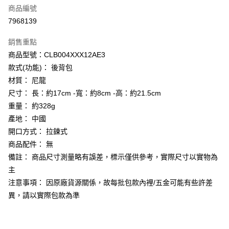
商品編號
街口支付
7968139
悠遊付
銷售重點
Google Pay
商品型號：CLB004XXX12AE3
全盈+PAY
款式(功能)： 後背包
材質： 尼龍
大哥付你分期
尺寸： 長：約17cm -寬：約8cm -高：約21.5cm
相關說明
重量： 約328g
【大哥付你分期使用說明】
AFTEE先享後付
1.本服務由台灣大哥大提供，台灣大哥大用戶可立即使用無須另外申請。
產地： 中國
2.付款方式選擇「大哥付你分期」，訂單成立後會自動跳轉到大哥付的交易
相關說明
開口方式： 拉鍊式
流程，驗證手機門號後，選擇欲分期的期數、繳款截止日，確認付款後即完
【關於「AFTEE先享後付」】
商品配件： 無
成交易。
ATM付款
AFTEE先享後付是「在收到商品之後才付款」的支付方式。 讓您購物簡單
3.實際核准額度、可分期數及費用金額請依後續交易確認頁面所載為準。
備註： 商品尺寸測量略有誤差，標示僅供參考，實際尺寸以實物為
便利好安心！
4.訂單成立30分鐘內，如未前往確認交易或遇審核未通過，訂單將自動取
１．簡單：不需註冊會員、不需綁卡、不需儲值。
主
運送方式
消。如遇「轉專審核」未通過狀況，表示未達大哥付你分期系統評分，恕無
２．便利：只要手機號碼，簡訊認證，即可結帳。
注意事項： 因原廠貨源關係，故每批包款內裡/五金可能有些許差
法說明評估內容。
３．安心：先確認商品／服務後，再付款。
付款後全家取貨
【繳款方式說明】
異，請以實際包款為準
1.分期款項不併入電信帳單，「大哥付你分期」於每月結算日後寄送繳費提
每筆NT$70，滿NT$899(含以上)免運費
【「AFTEE先享後付」結帳流程】
醒簡訊。
１．於結帳方式選擇「AFTEE先享後付」後，將跳轉至「AFTEE先享後付」
2.透過簡訊連結打開帳單後，可選擇「超商條碼／台灣大直營門市／銀行轉
付款後7-11取貨
結帳頁面，進行簡訊認證並確認金額後，即可完成結帳。
帳／街口支付／iPASS MONEY」等通路繳費。