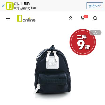
京站ｉ購物
開啟APP
立刻使用官方APP
0
1
/
5