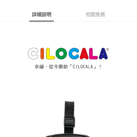
２．訂單成立數日內，您將收到繳費通知簡訊。
每筆NT$70，滿NT$899(含以上)免運費
３．收到繳費通知簡訊後14天內，點擊此簡訊中的連結，可透過四大超商／
【注意事項】
ATM／網路銀行／等多元方式進行付款，方視為交易完成。
詳細說明
相關推薦
宅配
1.本服務係由「台灣大哥大股份有限公司」（以下簡稱本公司）所提供，讓
※ 請注意：結帳手續完成當下不需立刻繳費，但若您需要取消訂單，請聯絡
用戶於交易時，得透過本服務購買商品或服務，並由商店將買賣／分期付款
每筆NT$100，滿NT$1,000(含以上)免運費
購買商品的店家。未經商家同意取消之訂單仍視為有效，需透過AFTEE先享
買賣價金債權讓與本公司後，依約使用本公司帳單繳交帳款。
後付繳納相關費用。
2.基於同意付款使用「大哥付你分期」之契約關係目的，商店將以您的個人
京站台北店客服中心(1F星巴克旁) 即日起不提供京站紙袋，取件時
※ 交易是否成功請以「AFTEE先享後付 」之結帳頁面顯示為準，若有關於
資料（包含姓名、電話或地址）提供予台灣大哥大進項蒐集、處理及利用，
是否繳費成功／繳費後需取消欲退款等相關疑問，請聯繫「AFTEE先享後付
請自備購物袋，若需購買紙袋可現場詢問
由本公司與您本人進行分期帳單所需資料之確認、核對及更正。
客戶支援中心」
https://netprotections.freshdesk.com/support/home
3.完整用戶服務條款，請詳閱以下連結：
https://oppay.tw/userRule
免運費
【注意事項】
１．透過由恩沛科技股份有限公司提供之「AFTEE先享後付」服務完成之交
易，需依本服務之必要範圍內提供個人資料，並將交易相關給付款項請求債
權轉讓予恩沛科技股份有限公司。
２．關於個人資料處理事宜，請瀏覽以下網址：
https://aftee.tw/terms/#terms3
３．未成年的使用者請事先徵得法定代理人或監護人之同意方可使用
「AFTEE先享後付」，若未經同意申辦者引起之損失，本公司不負相關責
任。
４．使用「AFTEE先享後付」時，將依據個別帳號之用戶狀況，依本公司即
時審查核予不同之上限額度；若仍有額度不足之情形，本公司將視審查結果
請求用戶進行身份認證。
５．嚴禁一人註冊多個帳號或使用他人資訊註冊。若發現惡意使用之情形，
恩沛科技股份有限公司將有權停止該用戶之使用額度並採取法律行動。