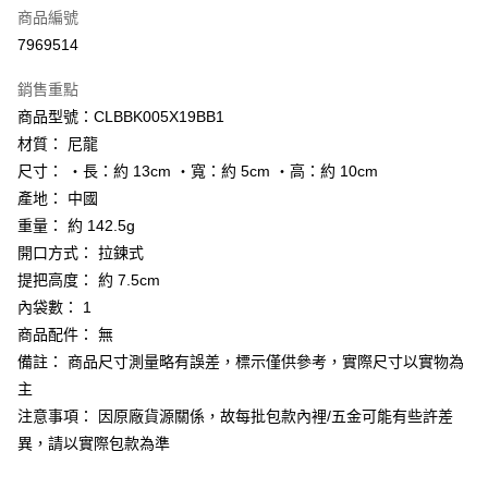
商品編號
街口支付
7969514
悠遊付
銷售重點
Google Pay
商品型號：CLBBK005X19BB1
全盈+PAY
材質： 尼龍
尺寸： ‧長：約 13cm ‧寬：約 5cm ‧高：約 10cm
大哥付你分期
產地： 中國
相關說明
重量： 約 142.5g
【大哥付你分期使用說明】
AFTEE先享後付
1.本服務由台灣大哥大提供，台灣大哥大用戶可立即使用無須另外申請。
開口方式： 拉鍊式
2.付款方式選擇「大哥付你分期」，訂單成立後會自動跳轉到大哥付的交易
相關說明
提把高度： 約 7.5cm
流程，驗證手機門號後，選擇欲分期的期數、繳款截止日，確認付款後即完
【關於「AFTEE先享後付」】
內袋數： 1
成交易。
ATM付款
AFTEE先享後付是「在收到商品之後才付款」的支付方式。 讓您購物簡單
3.實際核准額度、可分期數及費用金額請依後續交易確認頁面所載為準。
商品配件： 無
便利好安心！
4.訂單成立30分鐘內，如未前往確認交易或遇審核未通過，訂單將自動取
１．簡單：不需註冊會員、不需綁卡、不需儲值。
備註： 商品尺寸測量略有誤差，標示僅供參考，實際尺寸以實物為
運送方式
消。如遇「轉專審核」未通過狀況，表示未達大哥付你分期系統評分，恕無
２．便利：只要手機號碼，簡訊認證，即可結帳。
主
法說明評估內容。
３．安心：先確認商品／服務後，再付款。
付款後全家取貨
【繳款方式說明】
注意事項： 因原廠貨源關係，故每批包款內裡/五金可能有些許差
1.分期款項不併入電信帳單，「大哥付你分期」於每月結算日後寄送繳費提
每筆NT$70，滿NT$899(含以上)免運費
【「AFTEE先享後付」結帳流程】
異，請以實際包款為準
醒簡訊。
１．於結帳方式選擇「AFTEE先享後付」後，將跳轉至「AFTEE先享後付」
2.透過簡訊連結打開帳單後，可選擇「超商條碼／台灣大直營門市／銀行轉
付款後7-11取貨
結帳頁面，進行簡訊認證並確認金額後，即可完成結帳。
帳／街口支付／iPASS MONEY」等通路繳費。