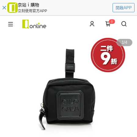
京站ｉ購物
開啟APP
立刻使用官方APP
0
1
/
4