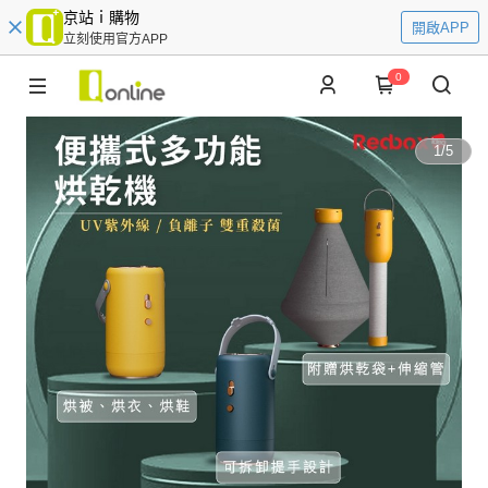
京站ｉ購物
開啟APP
立刻使用官方APP
0
1
/
5