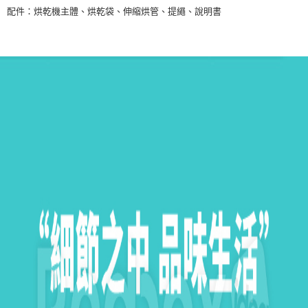
５．嚴禁一人註冊多個帳號或使用他人資訊註冊。若發現惡意使用之情形，
配件：烘乾機主體、烘乾袋、伸縮烘管、提繩、說明書
恩沛科技股份有限公司將有權停止該用戶之使用額度並採取法律行動。