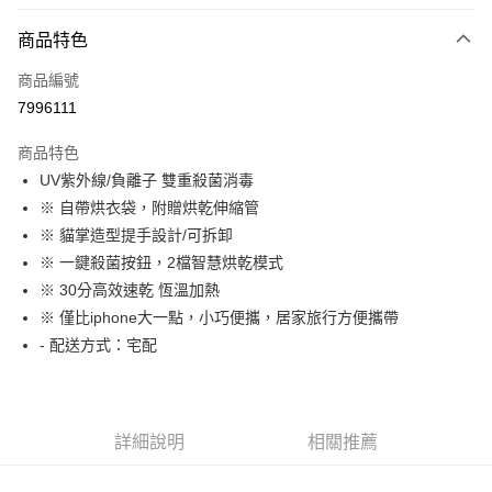
LINE Pay
商品特色
Apple Pay
商品編號
街口支付
7996111
悠遊付
商品特色
Google Pay
UV紫外線/負離子 雙重殺菌消毒
全盈+PAY
※ 自帶烘衣袋，附贈烘乾伸縮管
※ 貓掌造型提手設計/可拆卸
大哥付你分期
※ 一鍵殺菌按鈕，2檔智慧烘乾模式
相關說明
※ 30分高效速乾 恆溫加熱
【大哥付你分期使用說明】
AFTEE先享後付
1.本服務由台灣大哥大提供，台灣大哥大用戶可立即使用無須另外申請。
※ 僅比iphone大一點，小巧便攜，居家旅行方便攜帶
2.付款方式選擇「大哥付你分期」，訂單成立後會自動跳轉到大哥付的交易
相關說明
- 配送方式：宅配
流程，驗證手機門號後，選擇欲分期的期數、繳款截止日，確認付款後即完
【關於「AFTEE先享後付」】
成交易。
ATM付款
AFTEE先享後付是「在收到商品之後才付款」的支付方式。 讓您購物簡單
3.實際核准額度、可分期數及費用金額請依後續交易確認頁面所載為準。
便利好安心！
4.訂單成立30分鐘內，如未前往確認交易或遇審核未通過，訂單將自動取
１．簡單：不需註冊會員、不需綁卡、不需儲值。
運送方式
消。如遇「轉專審核」未通過狀況，表示未達大哥付你分期系統評分，恕無
詳細說明
相關推薦
２．便利：只要手機號碼，簡訊認證，即可結帳。
法說明評估內容。
３．安心：先確認商品／服務後，再付款。
付款後全家取貨
【繳款方式說明】