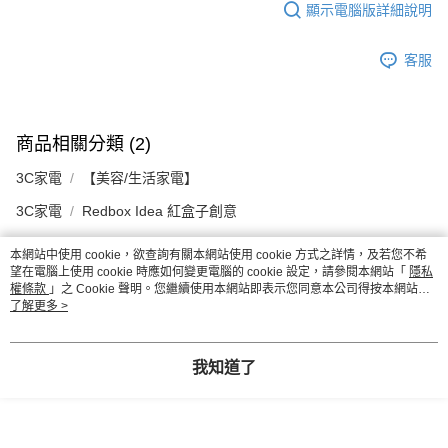
顯示電腦版詳細說明
客服
商品相關分類 (2)
3C家電
【美容/生活家電】
3C家電
Redbox Idea 紅盒子創意
本網站中使用 cookie，欲查詢有關本網站使用 cookie 方式之詳情，及若您不希
望在電腦上使用 cookie 時應如何變更電腦的 cookie 設定，請參閱本網站「
隱私
評價
權條款
」之 Cookie 聲明。您繼續使用本網站即表示您同意本公司得按本網站使
用條款之 Cookie 聲明使用 cookie。
了解更多 >
喜歡這個商品嗎？購買後給他一個好評吧
我知道了
本分類熱銷
全站排行