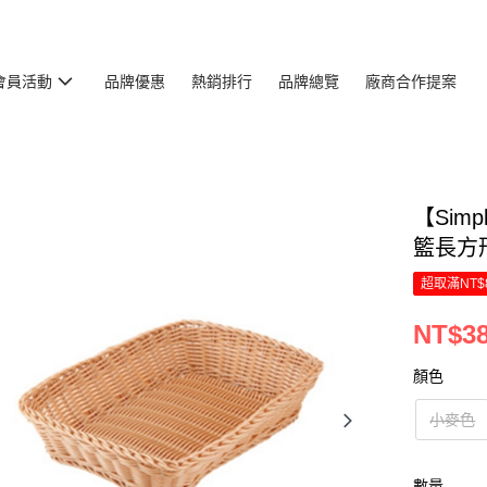
會員活動
品牌優惠
熱銷排行
品牌總覽
廠商合作提案
【Sim
籃長方
超取滿NT$
NT$3
顏色
小麥色
數量