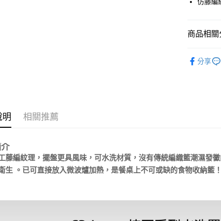
仿藤編
全盈+PAY
大哥付你
相關說明
商品相關分
【大哥付
AFTEE先
1.本服務
Simple 
2.付款方
分享
相關說明
餐廚用品
流程，驗
【關於「A
ATM付款
完成交易
AFTEE
Simple 
3.實際核
便利好安
4.訂單成
１．簡單
消。如遇
２．便利
運送方式
無法說明
說明
相關推薦
３．安心
【繳款方
付款後全
1.分期款
【「AFT
醒簡訊。
每筆NT$7
１．於結帳
簡介
2.透過簡
付」結帳
工藤編紋理，擺盤更具風味，可水洗材質，沒有傳統編織籃潮濕發黴
帳／街口支
付款後7-1
２．訂單
３．收到繳
衛生 。已可直接放入微波爐加熱，是餐桌上不可或缺的食物收納籃
每筆NT$7
【注意事
／ATM／
1.本服務
※ 請注意
宅配
用戶於交
絡購買商品
款買賣價
先享後付
每筆NT$1
2.基於同
※ 交易是
資料（包