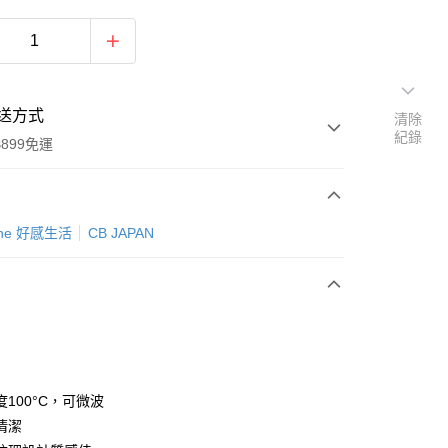
送方式
清除
紀錄
899免運
次付款
Zone 好感生活
CB JAPAN
100°C，可微波
y
清潔