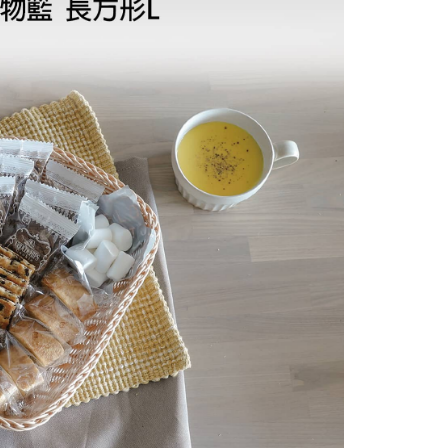
功／繳費後需取消欲退款等相關疑問，請聯繫「AFTEE先享後
客服中心(1F星巴克旁) 即日起不提供京站紙袋，取件時
公司與您本人進行分期帳單所需資料之確認、核對及更正。
援中心」
https://netprotections.freshdesk.com/support/home
物袋，若需購買紙袋可現場詢問
戶服務條款，請詳閱以下連結：
https://oppay.tw/userRule
項】
恩沛科技股份有限公司提供之「AFTEE先享後付」服務完成之
依本服務之必要範圍內提供個人資料，並將交易相關給付款項請
讓予恩沛科技股份有限公司。
個人資料處理事宜，請瀏覽以下網址：
ee.tw/terms/#terms3
年的使用者請事先徵得法定代理人或監護人之同意方可使用
E先享後付」，若未經同意申辦者引起之損失，本公司不負相關責
AFTEE先享後付」時，將依據個別帳號之用戶狀況，依本公司
核予不同之上限額度；若仍有額度不足之情形，本公司將視審查
用戶進行身份認證。
一人註冊多個帳號或使用他人資訊註冊。若發現惡意使用之情
科技股份有限公司將有權停止該用戶之使用額度並採取法律行