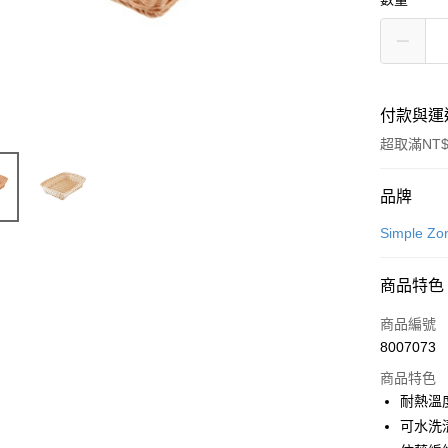
付款與運
超取滿NT$
付款方式
品牌
信用卡一
Simple 
LINE Pay
商品特色
Apple Pay
商品編號
街口支付
8007073
商品特色
悠遊付
耐熱溫度
Google Pa
可水洗