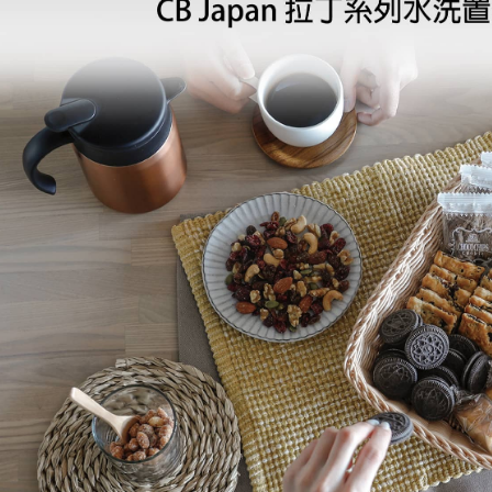
是否繳費成
京站台北店
用，由本
付客戶支
請自備購
3.完整用
免運費
【注意事
１．透過由
交易，需
求債權轉
２．關於
https://aft
３．未成
「AFTE
任。
４．使用「
即時審查
結果請求
５．嚴禁
形，恩沛
動。