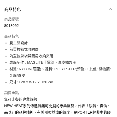
信用卡分期付款
6 期 0 利率 每期
NT$1,158
21家銀行
商品特色
合作金庫商業銀行
第一商業銀行
LINE Pay
商品編號
華南商業銀行
彰化商業銀行
8018092
Apple Pay
上海商業儲蓄銀行
台北富邦商業銀行
國泰世華商業銀行
兆豐國際商業銀行
商品特色
街口支付
臺灣中小企業銀行
台中商業銀行
雙主袋設計
匯豐（台灣）商業銀行
華泰商業銀行
悠遊付
前置拉鍊式收納層
聯邦商業銀行
遠東國際商業銀行
元大商業銀行
永豐商業銀行
內置拉鍊袋與簡易收納夾層
Google Pay
玉山商業銀行
星展（台灣）商業銀行
專屬配件 : MAGLITE手電筒、真皮鑰匙圈
台新國際商業銀行
中國信託商業銀行
全盈+PAY
材質: NYLON(尼龍)、裡料: POLYESTER(聚酯)、其他: 織物類/
台灣樂天信用卡公司
金屬/真皮
大哥付你分期
尺寸: L28 x W12 x H20 cm
相關說明
【大哥付你分期使用說明】
AFTEE先享後付
銷售重點
1.本服務由台灣大哥大提供，台灣大哥大用戶可立即使用無須另外申請。
2.付款方式選擇「大哥付你分期」，訂單成立後會自動跳轉到大哥付的交易
相關說明
無可比擬的專業氣勢
流程，驗證手機門號後，選擇欲分期的期數、繳款截止日，確認付款後即完
【關於「AFTEE先享後付」】
NEW HEAT系列傳遞著無可比擬的專業氣勢，代表「執著、自信、
成交易。
ATM付款
AFTEE先享後付是「在收到商品之後才付款」的支付方式。 讓您購物簡單
品味」的品牌精神，有著剛柔並濟的氣度，是PORTER經典中的經
3.實際核准額度、可分期數及費用金額請依後續交易確認頁面所載為準。
便利好安心！
4.訂單成立30分鐘內，如未前往確認交易或遇審核未通過，訂單將自動取