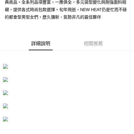
典商品。全系列品項豐富，一應俱全，多元袋型變化與剛強面料相
１．簡單：不需註冊會員、不需綁卡、不需儲值。
運送方式
消。如遇「轉專審核」未通過狀況，表示未達大哥付你分期系統評分，恕無
２．便利：只要手機號碼，簡訊認證，即可結帳。
襯，提供各式時尚包款選擇。旬年飛逝，NEW HEAT仍是忙而不碌
法說明評估內容。
３．安心：先確認商品／服務後，再付款。
付款後全家取貨
【繳款方式說明】
的都會型男型女們，歷久彌新、氣勢非凡的最佳夥伴
1.分期款項不併入電信帳單，「大哥付你分期」於每月結算日後寄送繳費提
每筆NT$70，滿NT$899(含以上)免運費
【「AFTEE先享後付」結帳流程】
醒簡訊。
１．於結帳方式選擇「AFTEE先享後付」後，將跳轉至「AFTEE先享後付」
2.透過簡訊連結打開帳單後，可選擇「超商條碼／台灣大直營門市／銀行轉
付款後7-11取貨
結帳頁面，進行簡訊認證並確認金額後，即可完成結帳。
帳／街口支付／iPASS MONEY」等通路繳費。
２．訂單成立數日內，您將收到繳費通知簡訊。
每筆NT$70，滿NT$899(含以上)免運費
詳細說明
相關推薦
３．收到繳費通知簡訊後14天內，點擊此簡訊中的連結，可透過四大超商／
【注意事項】
ATM／網路銀行／等多元方式進行付款，方視為交易完成。
宅配
1.本服務係由「台灣大哥大股份有限公司」（以下簡稱本公司）所提供，讓
※ 請注意：結帳手續完成當下不需立刻繳費，但若您需要取消訂單，請聯絡
用戶於交易時，得透過本服務購買商品或服務，並由商店將買賣／分期付款
每筆NT$100，滿NT$1,000(含以上)免運費
購買商品的店家。未經商家同意取消之訂單仍視為有效，需透過AFTEE先享
買賣價金債權讓與本公司後，依約使用本公司帳單繳交帳款。
後付繳納相關費用。
2.基於同意付款使用「大哥付你分期」之契約關係目的，商店將以您的個人
京站台北店客服中心(1F星巴克旁) 即日起不提供京站紙袋，取件時
※ 交易是否成功請以「AFTEE先享後付 」之結帳頁面顯示為準，若有關於
資料（包含姓名、電話或地址）提供予台灣大哥大進項蒐集、處理及利用，
是否繳費成功／繳費後需取消欲退款等相關疑問，請聯繫「AFTEE先享後付
請自備購物袋，若需購買紙袋可現場詢問
由本公司與您本人進行分期帳單所需資料之確認、核對及更正。
客戶支援中心」
https://netprotections.freshdesk.com/support/home
3.完整用戶服務條款，請詳閱以下連結：
https://oppay.tw/userRule
免運費
【注意事項】
１．透過由恩沛科技股份有限公司提供之「AFTEE先享後付」服務完成之交
易，需依本服務之必要範圍內提供個人資料，並將交易相關給付款項請求債
權轉讓予恩沛科技股份有限公司。
２．關於個人資料處理事宜，請瀏覽以下網址：
https://aftee.tw/terms/#terms3
３．未成年的使用者請事先徵得法定代理人或監護人之同意方可使用
「AFTEE先享後付」，若未經同意申辦者引起之損失，本公司不負相關責