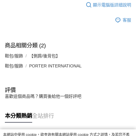
任。
顯示電腦版詳細說明
４．使用「AFTEE先享後付」時，將依據個別帳號之用戶狀況，依本公司即
時審查核予不同之上限額度；若仍有額度不足之情形，本公司將視審查結果
請求用戶進行身份認證。
客服
５．嚴禁一人註冊多個帳號或使用他人資訊註冊。若發現惡意使用之情形，
恩沛科技股份有限公司將有權停止該用戶之使用額度並採取法律行動。
商品相關分類 (2)
鞋包/服飾
【側肩/後背包】
鞋包/服飾
PORTER INTERNATIONAL
評價
喜歡這個商品嗎？購買後給他一個好評吧
本分類熱銷
全站排行
本網站中使用 cookie，欲查詢有關本網站使用 cookie 方式之詳情，及若您不希