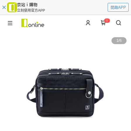
京站ｉ購物
開啟APP
立刻使用官方APP
0
1
/
6