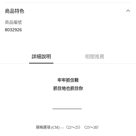
LINE Pay
商品特色
Apple Pay
商品編號
街口支付
8032926
悠遊付
Google Pay
全盈+PAY
詳細說明
相關推薦
大哥付你分期
相關說明
牢牢抓住鞋
【大哥付你分期使用說明】
AFTEE先享後付
1.本服務由台灣大哥大提供，台灣大哥大用戶可立即使用無須另外申請。
抓住地也抓住你
2.付款方式選擇「大哥付你分期」，訂單成立後會自動跳轉到大哥付的交易
相關說明
流程，驗證手機門號後，選擇欲分期的期數、繳款截止日，確認付款後即完
【關於「AFTEE先享後付」】
成交易。
ATM付款
AFTEE先享後付是「在收到商品之後才付款」的支付方式。 讓您購物簡單
————————  
3.實際核准額度、可分期數及費用金額請依後續交易確認頁面所載為準。
便利好安心！
4.訂單成立30分鐘內，如未前往確認交易或遇審核未通過，訂單將自動取
１．簡單：不需註冊會員、不需綁卡、不需儲值。
運送方式
消。如遇「轉專審核」未通過狀況，表示未達大哥付你分期系統評分，恕無
２．便利：只要手機號碼，簡訊認證，即可結帳。
法說明評估內容。
規格選項 (CM) —〈22～25〉〈25～28〉
３．安心：先確認商品／服務後，再付款。
付款後全家取貨
【繳款方式說明】