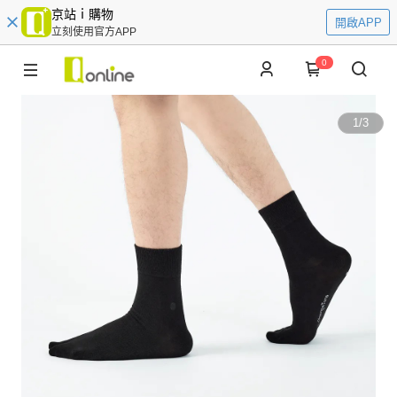
京站ｉ購物
開啟APP
立刻使用官方APP
0
1
/
3