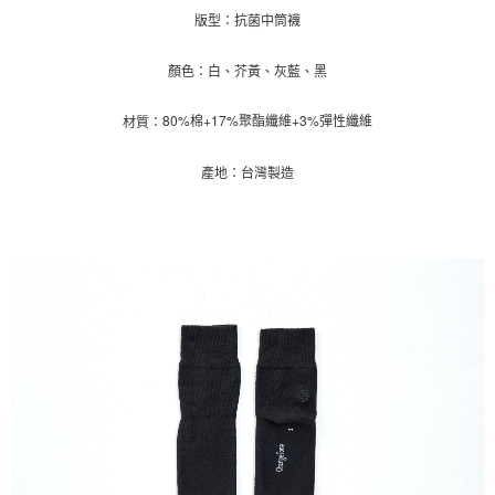
1.分期款項不併入電信帳單，「大哥付你分期」於每月結算日後寄送繳費提
每筆NT$70，滿NT$1,000(含以上)免運費
【「AFTEE先享後付」結帳流程】
版型：抗菌中筒襪
醒簡訊。
１．於結帳方式選擇「AFTEE先享後付」後，將跳轉至「AFTEE先享後付」
2.透過簡訊連結打開帳單後，可選擇「超商條碼／台灣大直營門市／銀行轉
付款後7-11取貨
結帳頁面，進行簡訊認證並確認金額後，即可完成結帳。
帳／街口支付／iPASS MONEY」等通路繳費。
顏色：白、芥黃、灰藍、黑
２．訂單成立數日內，您將收到繳費通知簡訊。
每筆NT$70，滿NT$1,000(含以上)免運費
３．收到繳費通知簡訊後14天內，點擊此簡訊中的連結，可透過四大超商／
【注意事項】
ATM／網路銀行／等多元方式進行付款，方視為交易完成。
80%棉+17%聚酯纖維+3%彈性纖維
宅配
1.本服務係由「台灣大哥大股份有限公司」（以下簡稱本公司）所提供，讓
材質：
※ 請注意：結帳手續完成當下不需立刻繳費，但若您需要取消訂單，請聯絡
用戶於交易時，得透過本服務購買商品或服務，並由商店將買賣／分期付款
每筆NT$100，滿NT$1,200(含以上)免運費
購買商品的店家。未經商家同意取消之訂單仍視為有效，需透過AFTEE先享
買賣價金債權讓與本公司後，依約使用本公司帳單繳交帳款。
後付繳納相關費用。
產地：台灣製造
2.基於同意付款使用「大哥付你分期」之契約關係目的，商店將以您的個人
京站台北店客服中心(1F星巴克旁) 即日起不提供京站紙袋，取件時
※ 交易是否成功請以「AFTEE先享後付 」之結帳頁面顯示為準，若有關於
資料（包含姓名、電話或地址）提供予台灣大哥大進項蒐集、處理及利用，
是否繳費成功／繳費後需取消欲退款等相關疑問，請聯繫「AFTEE先享後付
請自備購物袋，若需購買紙袋可現場詢問
由本公司與您本人進行分期帳單所需資料之確認、核對及更正。
客戶支援中心」
https://netprotections.freshdesk.com/support/home
3.完整用戶服務條款，請詳閱以下連結：
https://oppay.tw/userRule
免運費
【注意事項】
１．透過由恩沛科技股份有限公司提供之「AFTEE先享後付」服務完成之交
易，需依本服務之必要範圍內提供個人資料，並將交易相關給付款項請求債
權轉讓予恩沛科技股份有限公司。
２．關於個人資料處理事宜，請瀏覽以下網址：
https://aftee.tw/terms/#terms3
３．未成年的使用者請事先徵得法定代理人或監護人之同意方可使用
「AFTEE先享後付」，若未經同意申辦者引起之損失，本公司不負相關責
任。
４．使用「AFTEE先享後付」時，將依據個別帳號之用戶狀況，依本公司即
時審查核予不同之上限額度；若仍有額度不足之情形，本公司將視審查結果
請求用戶進行身份認證。