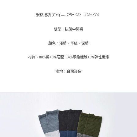
1.分期款項不併入電信帳單，「大哥付你分期」於每月結算日後寄送繳費提
每筆NT$70，滿NT$1,000(含以上)免運費
【「AFTEE先享後付」結帳流程】
醒簡訊。
１．於結帳方式選擇「AFTEE先享後付」後，將跳轉至「AFTEE先享後付」
2.透過簡訊連結打開帳單後，可選擇「超商條碼／台灣大直營門市／銀行轉
付款後7-11取貨
結帳頁面，進行簡訊認證並確認金額後，即可完成結帳。
規格選項 (CM) —〈25～28〉〈28～30〉
帳／街口支付／iPASS MONEY」等通路繳費。
２．訂單成立數日內，您將收到繳費通知簡訊。
每筆NT$70，滿NT$1,000(含以上)免運費
３．收到繳費通知簡訊後14天內，點擊此簡訊中的連結，可透過四大超商／
【注意事項】
版型：抗菌中筒襪
ATM／網路銀行／等多元方式進行付款，方視為交易完成。
宅配
1.本服務係由「台灣大哥大股份有限公司」（以下簡稱本公司）所提供，讓
※ 請注意：結帳手續完成當下不需立刻繳費，但若您需要取消訂單，請聯絡
用戶於交易時，得透過本服務購買商品或服務，並由商店將買賣／分期付款
每筆NT$100，滿NT$1,200(含以上)免運費
購買商品的店家。未經商家同意取消之訂單仍視為有效，需透過AFTEE先享
顏色：淺藍、軍綠、深藍
買賣價金債權讓與本公司後，依約使用本公司帳單繳交帳款。
後付繳納相關費用。
2.基於同意付款使用「大哥付你分期」之契約關係目的，商店將以您的個人
京站台北店客服中心(1F星巴克旁) 即日起不提供京站紙袋，取件時
※ 交易是否成功請以「AFTEE先享後付 」之結帳頁面顯示為準，若有關於
資料（包含姓名、電話或地址）提供予台灣大哥大進項蒐集、處理及利用，
材質：80%棉+3%尼龍+14%聚酯纖維+3%彈性纖維
是否繳費成功／繳費後需取消欲退款等相關疑問，請聯繫「AFTEE先享後付
請自備購物袋，若需購買紙袋可現場詢問
由本公司與您本人進行分期帳單所需資料之確認、核對及更正。
客戶支援中心」
https://netprotections.freshdesk.com/support/home
3.完整用戶服務條款，請詳閱以下連結：
https://oppay.tw/userRule
免運費
產地：台灣製造
【注意事項】
１．透過由恩沛科技股份有限公司提供之「AFTEE先享後付」服務完成之交
易，需依本服務之必要範圍內提供個人資料，並將交易相關給付款項請求債
權轉讓予恩沛科技股份有限公司。
２．關於個人資料處理事宜，請瀏覽以下網址：
https://aftee.tw/terms/#terms3
３．未成年的使用者請事先徵得法定代理人或監護人之同意方可使用
「AFTEE先享後付」，若未經同意申辦者引起之損失，本公司不負相關責
任。
４．使用「AFTEE先享後付」時，將依據個別帳號之用戶狀況，依本公司即
時審查核予不同之上限額度；若仍有額度不足之情形，本公司將視審查結果
請求用戶進行身份認證。