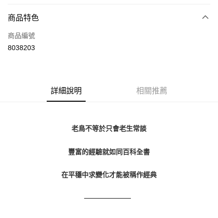
LINE Pay
商品特色
Apple Pay
商品編號
街口支付
8038203
悠遊付
Google Pay
全盈+PAY
詳細說明
相關推薦
大哥付你分期
相關說明
老鳥不等於只會老生常談
【大哥付你分期使用說明】
AFTEE先享後付
1.本服務由台灣大哥大提供，台灣大哥大用戶可立即使用無須另外申請。
2.付款方式選擇「大哥付你分期」，訂單成立後會自動跳轉到大哥付的交易
相關說明
豐富的經驗就如同百科全書
流程，驗證手機門號後，選擇欲分期的期數、繳款截止日，確認付款後即完
【關於「AFTEE先享後付」】
成交易。
ATM付款
AFTEE先享後付是「在收到商品之後才付款」的支付方式。 讓您購物簡單
在平穩中求變化才能被稱作經典
3.實際核准額度、可分期數及費用金額請依後續交易確認頁面所載為準。
便利好安心！
4.訂單成立30分鐘內，如未前往確認交易或遇審核未通過，訂單將自動取
１．簡單：不需註冊會員、不需綁卡、不需儲值。
運送方式
消。如遇「轉專審核」未通過狀況，表示未達大哥付你分期系統評分，恕無
２．便利：只要手機號碼，簡訊認證，即可結帳。
————————  
法說明評估內容。
３．安心：先確認商品／服務後，再付款。
付款後全家取貨
【繳款方式說明】