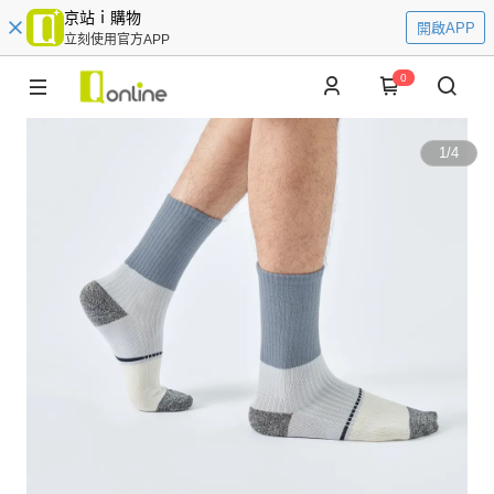
京站ｉ購物
開啟APP
立刻使用官方APP
0
1
/
4