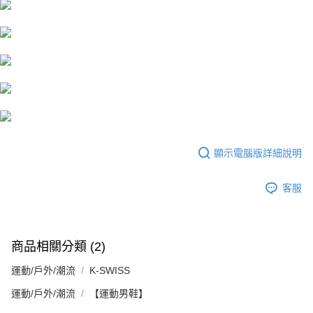
１．簡單：不需註冊會員、不需綁卡、不需儲值。
運送方式
消。如遇「轉專審核」未通過狀況，表示未達大哥付你分期系統評分，恕無
２．便利：只要手機號碼，簡訊認證，即可結帳。
法說明評估內容。
３．安心：先確認商品／服務後，再付款。
付款後全家取貨
【繳款方式說明】
1.分期款項不併入電信帳單，「大哥付你分期」於每月結算日後寄送繳費提
每筆NT$70，滿NT$899(含以上)免運費
【「AFTEE先享後付」結帳流程】
醒簡訊。
１．於結帳方式選擇「AFTEE先享後付」後，將跳轉至「AFTEE先享後付」
2.透過簡訊連結打開帳單後，可選擇「超商條碼／台灣大直營門市／銀行轉
付款後7-11取貨
結帳頁面，進行簡訊認證並確認金額後，即可完成結帳。
帳／街口支付／iPASS MONEY」等通路繳費。
２．訂單成立數日內，您將收到繳費通知簡訊。
每筆NT$70，滿NT$899(含以上)免運費
３．收到繳費通知簡訊後14天內，點擊此簡訊中的連結，可透過四大超商／
【注意事項】
ATM／網路銀行／等多元方式進行付款，方視為交易完成。
宅配
1.本服務係由「台灣大哥大股份有限公司」（以下簡稱本公司）所提供，讓
※ 請注意：結帳手續完成當下不需立刻繳費，但若您需要取消訂單，請聯絡
用戶於交易時，得透過本服務購買商品或服務，並由商店將買賣／分期付款
每筆NT$100，滿NT$1,000(含以上)免運費
購買商品的店家。未經商家同意取消之訂單仍視為有效，需透過AFTEE先享
買賣價金債權讓與本公司後，依約使用本公司帳單繳交帳款。
顯示電腦版詳細說明
後付繳納相關費用。
2.基於同意付款使用「大哥付你分期」之契約關係目的，商店將以您的個人
京站台北店客服中心(1F星巴克旁) 即日起不提供京站紙袋，取件時
※ 交易是否成功請以「AFTEE先享後付 」之結帳頁面顯示為準，若有關於
資料（包含姓名、電話或地址）提供予台灣大哥大進項蒐集、處理及利用，
是否繳費成功／繳費後需取消欲退款等相關疑問，請聯繫「AFTEE先享後付
請自備購物袋，若需購買紙袋可現場詢問
客服
由本公司與您本人進行分期帳單所需資料之確認、核對及更正。
客戶支援中心」
https://netprotections.freshdesk.com/support/home
3.完整用戶服務條款，請詳閱以下連結：
https://oppay.tw/userRule
免運費
【注意事項】
１．透過由恩沛科技股份有限公司提供之「AFTEE先享後付」服務完成之交
易，需依本服務之必要範圍內提供個人資料，並將交易相關給付款項請求債
商品相關分類 (2)
權轉讓予恩沛科技股份有限公司。
２．關於個人資料處理事宜，請瀏覽以下網址：
運動/戶外/潮流
K-SWISS
https://aftee.tw/terms/#terms3
運動/戶外/潮流
【運動男鞋】
３．未成年的使用者請事先徵得法定代理人或監護人之同意方可使用
「AFTEE先享後付」，若未經同意申辦者引起之損失，本公司不負相關責