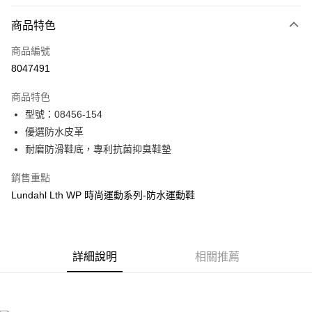
信用卡分期付款
6 期 0 利率 每期
NT$546
21家銀行
商品特色
合作金庫商業銀行
第一商業銀行
LINE Pay
商品編號
華南商業銀行
彰化商業銀行
8047491
Apple Pay
上海商業儲蓄銀行
台北富邦商業銀行
國泰世華商業銀行
兆豐國際商業銀行
商品特色
街口支付
臺灣中小企業銀行
台中商業銀行
型號：08456-154
匯豐（台灣）商業銀行
華泰商業銀行
悠遊付
優選防水皮革
聯邦商業銀行
遠東國際商業銀行
元大商業銀行
永豐商業銀行
耐磨防滑鞋底，專利抗菌抑臭鞋墊
Google Pay
玉山商業銀行
星展（台灣）商業銀行
台新國際商業銀行
中國信託商業銀行
全盈+PAY
銷售重點
台灣樂天信用卡公司
Lundahl Lth WP 時尚運動系列-防水運動鞋
大哥付你分期
相關說明
【大哥付你分期使用說明】
AFTEE先享後付
1.本服務由台灣大哥大提供，台灣大哥大用戶可立即使用無須另外申請。
詳細說明
相關推薦
2.付款方式選擇「大哥付你分期」，訂單成立後會自動跳轉到大哥付的交易
相關說明
流程，驗證手機門號後，選擇欲分期的期數、繳款截止日，確認付款後即完
【關於「AFTEE先享後付」】
成交易。
ATM付款
AFTEE先享後付是「在收到商品之後才付款」的支付方式。 讓您購物簡單
3.實際核准額度、可分期數及費用金額請依後續交易確認頁面所載為準。
便利好安心！
4.訂單成立30分鐘內，如未前往確認交易或遇審核未通過，訂單將自動取