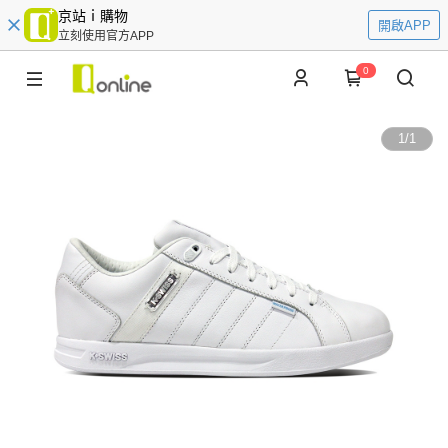
京站ｉ購物
開啟APP
立刻使用官方APP
0
1
/
1