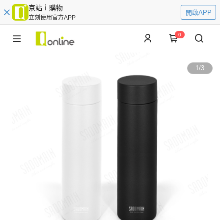
京站ｉ購物
開啟APP
立刻使用官方APP
0
1
/
3