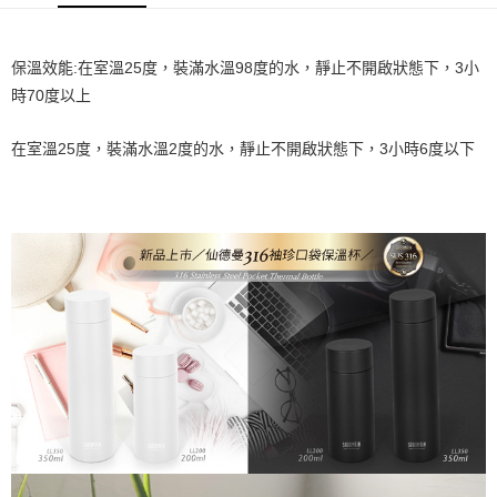
1.分期款項不併入電信帳單，「大哥付你分期」於每月結算日後寄送繳費提
每筆NT$70，滿NT$899(含以上)免運費
【「AFTEE先享後付」結帳流程】
醒簡訊。
１．於結帳方式選擇「AFTEE先享後付」後，將跳轉至「AFTEE先享後付」
2.透過簡訊連結打開帳單後，可選擇「超商條碼／台灣大直營門市／銀行轉
付款後7-11取貨
結帳頁面，進行簡訊認證並確認金額後，即可完成結帳。
保溫效能:在室溫25度，裝滿水溫98度的水，靜止不開啟狀態下，3小
帳／街口支付／iPASS MONEY」等通路繳費。
２．訂單成立數日內，您將收到繳費通知簡訊。
每筆NT$70，滿NT$899(含以上)免運費
時70度以上
３．收到繳費通知簡訊後14天內，點擊此簡訊中的連結，可透過四大超商／
【注意事項】
ATM／網路銀行／等多元方式進行付款，方視為交易完成。
宅配
1.本服務係由「台灣大哥大股份有限公司」（以下簡稱本公司）所提供，讓
※ 請注意：結帳手續完成當下不需立刻繳費，但若您需要取消訂單，請聯絡
在室溫25度，裝滿水溫2度的水，靜止不開啟狀態下，3小時6度以下
用戶於交易時，得透過本服務購買商品或服務，並由商店將買賣／分期付款
每筆NT$100，滿NT$1,000(含以上)免運費
購買商品的店家。未經商家同意取消之訂單仍視為有效，需透過AFTEE先享
買賣價金債權讓與本公司後，依約使用本公司帳單繳交帳款。
後付繳納相關費用。
2.基於同意付款使用「大哥付你分期」之契約關係目的，商店將以您的個人
京站台北店客服中心(1F星巴克旁) 即日起不提供京站紙袋，取件時
※ 交易是否成功請以「AFTEE先享後付 」之結帳頁面顯示為準，若有關於
資料（包含姓名、電話或地址）提供予台灣大哥大進項蒐集、處理及利用，
是否繳費成功／繳費後需取消欲退款等相關疑問，請聯繫「AFTEE先享後付
請自備購物袋，若需購買紙袋可現場詢問
由本公司與您本人進行分期帳單所需資料之確認、核對及更正。
客戶支援中心」
https://netprotections.freshdesk.com/support/home
3.完整用戶服務條款，請詳閱以下連結：
https://oppay.tw/userRule
免運費
【注意事項】
１．透過由恩沛科技股份有限公司提供之「AFTEE先享後付」服務完成之交
易，需依本服務之必要範圍內提供個人資料，並將交易相關給付款項請求債
權轉讓予恩沛科技股份有限公司。
２．關於個人資料處理事宜，請瀏覽以下網址：
https://aftee.tw/terms/#terms3
３．未成年的使用者請事先徵得法定代理人或監護人之同意方可使用
「AFTEE先享後付」，若未經同意申辦者引起之損失，本公司不負相關責
任。
４．使用「AFTEE先享後付」時，將依據個別帳號之用戶狀況，依本公司即
時審查核予不同之上限額度；若仍有額度不足之情形，本公司將視審查結果