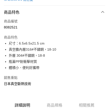
LINE Pay
商品特色
Apple Pay
商品編號
街口支付
8082521
悠遊付
商品特色
Google Pay
尺寸：6.5x6.5x21.5 cm
全盈+PAY
真空膽內層316#不鏽鋼，18-10
外層 304#不鏽鋼，18-8
大哥付你分期
瓶蓋PP耐衝擊材質
相關說明
體積小、便利好攜帶
【大哥付你分期使用說明】
AFTEE先享後付
1.本服務由台灣大哥大提供，台灣大哥大用戶可立即使用無須另外申請。
銷售重點
2.付款方式選擇「大哥付你分期」，訂單成立後會自動跳轉到大哥付的交易
相關說明
流程，驗證手機門號後，選擇欲分期的期數、繳款截止日，確認付款後即完
日本真空斷熱技術
【關於「AFTEE先享後付」】
成交易。
ATM付款
AFTEE先享後付是「在收到商品之後才付款」的支付方式。 讓您購物簡單
3.實際核准額度、可分期數及費用金額請依後續交易確認頁面所載為準。
便利好安心！
4.訂單成立30分鐘內，如未前往確認交易或遇審核未通過，訂單將自動取
１．簡單：不需註冊會員、不需綁卡、不需儲值。
運送方式
消。如遇「轉專審核」未通過狀況，表示未達大哥付你分期系統評分，恕無
２．便利：只要手機號碼，簡訊認證，即可結帳。
法說明評估內容。
詳細說明
商品規格
相關推薦
３．安心：先確認商品／服務後，再付款。
付款後全家取貨
【繳款方式說明】