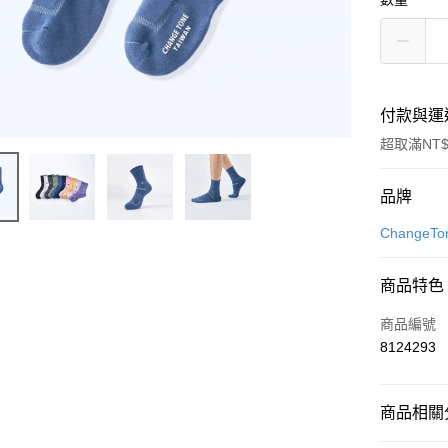
付款與運
超取滿NT$
付款方式
品牌
信用卡一
Change
LINE Pay
商品特色
Apple Pay
商品編號
街口支付
8124293
悠遊付
商品相關分
Google Pa