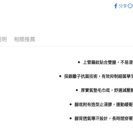
飾品/配件
全盈+PAY
分享
飾品/配件
大哥付你
相關說明
【大哥付
AFTEE先
1.本服務
2.付款方
相關說明
說明
相關推薦
流程，驗
【關於「A
ATM付款
完成交易
AFTEE
3.實際核
便利好安
4.訂單成
１．簡單
●  
上管羅紋貼合雙腿，不易滑
消。如遇
２．便利
運送方式
無法說明
３．安心
【繳款方
●  
採銀離子抗菌技術，有效抑制細菌孳
付款後全
1.分期款
【「AFT
醒簡訊。
每筆NT$7
１．於結帳
●  
2.透過簡
厚實氣墊毛巾底，舒適減壓
付」結帳
帳／街口支
付款後7-1
２．訂單
３．收到繳
●  
每筆NT$7
腳底附有造型止滑膠，運動緩衝
【注意事
／ATM／
1.本服務
※ 請注意
宅配
●  
用戶於交
絡購買商品
腳背透氣導汗設計，長時間穿著
款買賣價
先享後付
每筆NT$1
2.基於同
※ 交易是
————————  
資料（包