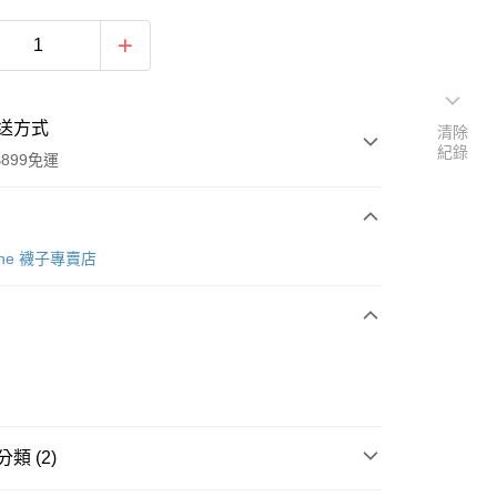
送方式
清除
紀錄
899免運
次付款
Tone 襪子專賣店
類 (2)
y