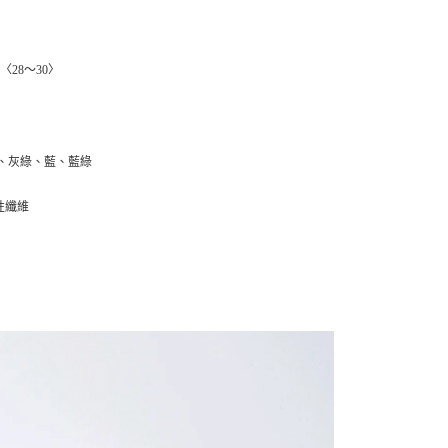
功／繳費後需取消欲退款等相關疑問，請聯繫「AFTEE先享後
客服中心(1F星巴克旁) 即日起不提供京站紙袋，取件時
公司與您本人進行分期帳單所需資料之確認、核對及更正。
援中心」
https://netprotections.freshdesk.com/support/home
物袋，若需購買紙袋可現場詢問
戶服務條款，請詳閱以下連結：
https://oppay.tw/userRule
項】
〉〈28～30〉
恩沛科技股份有限公司提供之「AFTEE先享後付」服務完成之
依本服務之必要範圍內提供個人資料，並將交易相關給付款項請
讓予恩沛科技股份有限公司。
個人資料處理事宜，請瀏覽以下網址：
ee.tw/terms/#terms3
、灰綠、藍、藍綠
年的使用者請事先徵得法定代理人或監護人之同意方可使用
E先享後付」，若未經同意申辦者引起之損失，本公司不負相關責
性纖維
AFTEE先享後付」時，將依據個別帳號之用戶狀況，依本公司
核予不同之上限額度；若仍有額度不足之情形，本公司將視審查
用戶進行身份認證。
一人註冊多個帳號或使用他人資訊註冊。若發現惡意使用之情
科技股份有限公司將有權停止該用戶之使用額度並採取法律行