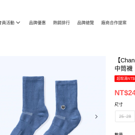
會員活動
品牌優惠
熱銷排行
品牌總覽
廠商合作提案
【Cha
中筒襪
超取滿NT$
NT$2
尺寸
25–28
數量