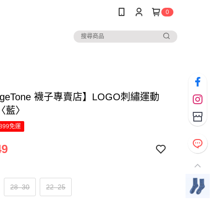
0
ngeTone 襪子專賣店】LOGO刺繡運動
〈藍〉
899免運
49
28–30
22–25