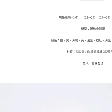
是否繳費成
京站台北店
用，由本
付客戶支
請自備購
3.完整用
免運費
【注意事
規格選項 (CM) —〈22～25〉〈25～28
１．透過由
交易，需
求債權轉
版型：運動中筒襪
２．關於
https://aft
顏色：白、黑、深灰、黃、淺紫、粉紅、深紫
３．未成
「AFTE
任。
材質：83%棉 14%聚酯纖維 3%彈
４．使用「
即時審查
產地：台灣製造
結果請求
５．嚴禁
形，恩沛
動。