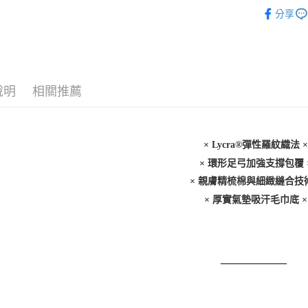
飾品/配件
全盈+PAY
分享
飾品/配件
大哥付你
相關說明
【大哥付
AFTEE先
1.本服務
2.付款方
相關說明
說明
相關推薦
流程，驗
【關於「A
ATM付款
完成交易
AFTEE
3.實際核
便利好安
4.訂單成
１．簡單
× Lycra®彈性羅紋織法 ×
消。如遇
２．便利
運送方式
無法說明
３．安心
× 環形足弓加強支撐包覆 
【繳款方
付款後全
× 親膚精梳棉與細緻縫合技術
1.分期款
【「AFT
醒簡訊。
每筆NT$7
１．於結帳
× 厚實氣墊吸汗毛巾底 ×
2.透過簡
付」結帳
帳／街口支
付款後7-1
２．訂單
３．收到繳
每筆NT$7
【注意事
／ATM／
1.本服務
※ 請注意
————————  
宅配
用戶於交
絡購買商品
款買賣價
先享後付
每筆NT$1
2.基於同
※ 交易是
資料（包