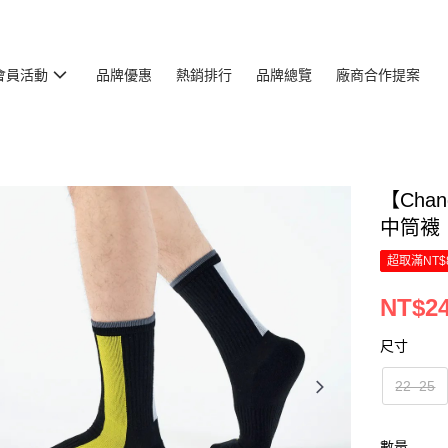
會員活動
品牌優惠
熱銷排行
品牌總覽
廠商合作提案
【Cha
中筒襪
超取滿NT$
NT$2
尺寸
22–25
數量