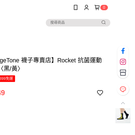
0
ngeTone 襪子專賣店】Rocket 抗菌運動
〈黑/黃〉
899免運
49