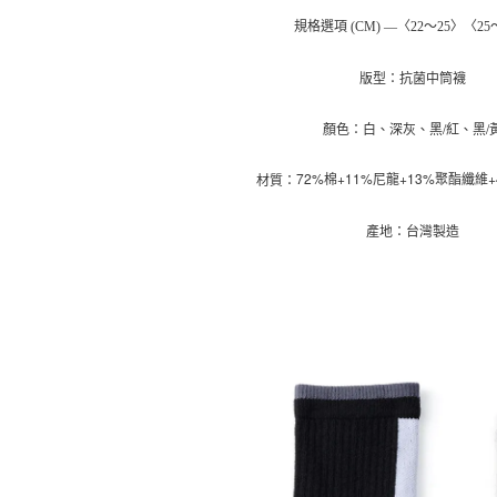
是否繳費成
京站台北店
用，由本
付客戶支
規格選項 (CM) —〈22～25〉〈25
請自備購
3.完整用
免運費
【注意事
版型：抗菌中筒襪
１．透過由
交易，需
求債權轉
顏色：白、深灰、黑/紅、黑/
２．關於
https://aft
72%棉+11%尼龍+13%聚酯纖維
材質：
３．未成
「AFTE
任。
產地：台灣製造
４．使用「
即時審查
結果請求
５．嚴禁
形，恩沛
動。