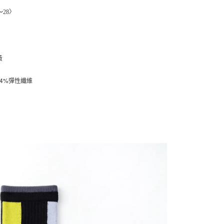
功／繳費後需取消欲退款等相關疑問，請聯繫「AFTEE先享後
客服中心(1F星巴克旁) 即日起不提供京站紙袋，取件時
公司與您本人進行分期帳單所需資料之確認、核對及更正。
援中心」
https://netprotections.freshdesk.com/support/home
～28〉
物袋，若需購買紙袋可現場詢問
戶服務條款，請詳閱以下連結：
https://oppay.tw/userRule
項】
恩沛科技股份有限公司提供之「AFTEE先享後付」服務完成之
依本服務之必要範圍內提供個人資料，並將交易相關給付款項請
讓予恩沛科技股份有限公司。
黃
個人資料處理事宜，請瀏覽以下網址：
ee.tw/terms/#terms3
+4%彈性纖維
年的使用者請事先徵得法定代理人或監護人之同意方可使用
E先享後付」，若未經同意申辦者引起之損失，本公司不負相關責
AFTEE先享後付」時，將依據個別帳號之用戶狀況，依本公司
核予不同之上限額度；若仍有額度不足之情形，本公司將視審查
用戶進行身份認證。
一人註冊多個帳號或使用他人資訊註冊。若發現惡意使用之情
科技股份有限公司將有權停止該用戶之使用額度並採取法律行