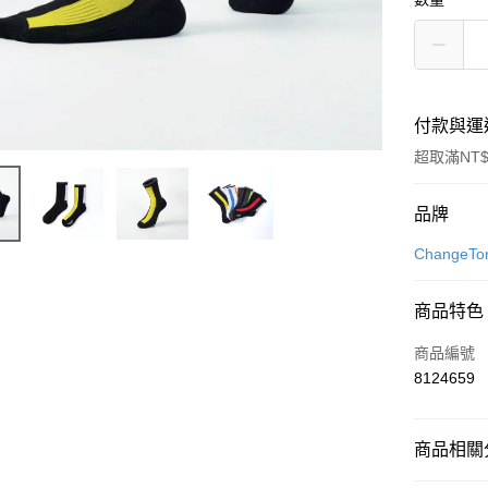
付款與運
超取滿NT$
付款方式
品牌
信用卡一
Change
LINE Pay
商品特色
Apple Pay
商品編號
街口支付
8124659
悠遊付
商品相關分
Google Pa