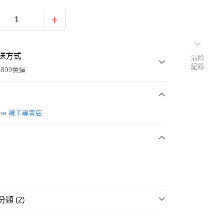
送方式
清除
紀錄
899免運
次付款
Tone 襪子專賣店
類 (2)
y