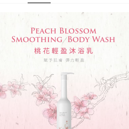
２．訂單成立數日內，您將收到繳費通知簡訊。
每筆NT$70，滿NT$899(含以上)免運費
３．收到繳費通知簡訊後14天內，點擊此簡訊中的連結，可透過四大超商／
【注意事項】
ATM／網路銀行／等多元方式進行付款，方視為交易完成。
宅配
1.本服務係由「台灣大哥大股份有限公司」（以下簡稱本公司）所提供，讓
※ 請注意：結帳手續完成當下不需立刻繳費，但若您需要取消訂單，請聯絡
用戶於交易時，得透過本服務購買商品或服務，並由商店將買賣／分期付款
每筆NT$100，滿NT$1,000(含以上)免運費
購買商品的店家。未經商家同意取消之訂單仍視為有效，需透過AFTEE先享
買賣價金債權讓與本公司後，依約使用本公司帳單繳交帳款。
後付繳納相關費用。
2.基於同意付款使用「大哥付你分期」之契約關係目的，商店將以您的個人
京站台北店客服中心(1F星巴克旁) 即日起不提供京站紙袋，取件時
※ 交易是否成功請以「AFTEE先享後付 」之結帳頁面顯示為準，若有關於
資料（包含姓名、電話或地址）提供予台灣大哥大進項蒐集、處理及利用，
是否繳費成功／繳費後需取消欲退款等相關疑問，請聯繫「AFTEE先享後付
請自備購物袋，若需購買紙袋可現場詢問
由本公司與您本人進行分期帳單所需資料之確認、核對及更正。
客戶支援中心」
https://netprotections.freshdesk.com/support/home
3.完整用戶服務條款，請詳閱以下連結：
https://oppay.tw/userRule
免運費
【注意事項】
１．透過由恩沛科技股份有限公司提供之「AFTEE先享後付」服務完成之交
易，需依本服務之必要範圍內提供個人資料，並將交易相關給付款項請求債
權轉讓予恩沛科技股份有限公司。
２．關於個人資料處理事宜，請瀏覽以下網址：
https://aftee.tw/terms/#terms3
３．未成年的使用者請事先徵得法定代理人或監護人之同意方可使用
「AFTEE先享後付」，若未經同意申辦者引起之損失，本公司不負相關責
任。
４．使用「AFTEE先享後付」時，將依據個別帳號之用戶狀況，依本公司即
時審查核予不同之上限額度；若仍有額度不足之情形，本公司將視審查結果
請求用戶進行身份認證。
５．嚴禁一人註冊多個帳號或使用他人資訊註冊。若發現惡意使用之情形，
恩沛科技股份有限公司將有權停止該用戶之使用額度並採取法律行動。