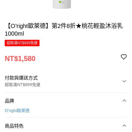
【O’right歐萊德】第2件8折★桃花輕盈沐浴乳
1000ml
超取滿NT$899免運
NT$1,580
付款與運送方式
超取滿NT$899免運
付款方式
品牌
信用卡一次付款
O'right歐萊德
LINE Pay
商品特色
Apple Pay