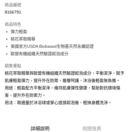
商品編號
街口支付
8166791
悠遊付
商品特色
Google Pay
彈力輕盈
全盈+PAY
桃花萃取精華
美國官方USDA Biobased生物基天然永續認證
大哥付你分期
歐盟有機組織天然驗證起泡成分
相關說明
【大哥付你分期使用說明】
銷售重點
AFTEE先享後付
1.本服務由台灣大哥大提供，台灣大哥大用戶可立即使用無須另外申請。
桃花萃取精華與歐盟有機組織天然驗證起泡成分，平衡潔淨，賦予
2.付款方式選擇「大哥付你分期」，訂單成立後會自動跳轉到大哥付的交易
相關說明
流程，驗證手機門號後，選擇欲分期的期數、繳款截止日，確認付款後即完
肌膚輕盈彈力，提升外在防禦，層層呵護，沐浴後輕盈無負擔。
【關於「AFTEE先享後付」】
成交易。
ATM付款
AFTEE先享後付是「在收到商品之後才付款」的支付方式。 讓您購物簡單
用途：輕盈配方平衡潔淨，維持肌膚彈性健康，幫助對抗環境傷
3.實際核准額度、可分期數及費用金額請依後續交易確認頁面所載為準。
便利好安心！
4.訂單成立30分鐘內，如未前往確認交易或遇審核未通過，訂單將自動取
害，提升外在防禦力。
１．簡單：不需註冊會員、不需綁卡、不需儲值。
運送方式
消。如遇「轉專審核」未通過狀況，表示未達大哥付你分期系統評分，恕無
２．便利：只要手機號碼，簡訊認證，即可結帳。
用法：取適量於沐浴球或掌心搓揉起泡後，輕抹身體洗淨。
法說明評估內容。
３．安心：先確認商品／服務後，再付款。
付款後全家取貨
【繳款方式說明】
1.分期款項不併入電信帳單，「大哥付你分期」於每月結算日後寄送繳費提
每筆NT$70，滿NT$899(含以上)免運費
【「AFTEE先享後付」結帳流程】
醒簡訊。
１．於結帳方式選擇「AFTEE先享後付」後，將跳轉至「AFTEE先享後付」
2.透過簡訊連結打開帳單後，可選擇「超商條碼／台灣大直營門市／銀行轉
付款後7-11取貨
詳細說明
相關推薦
結帳頁面，進行簡訊認證並確認金額後，即可完成結帳。
帳／街口支付／iPASS MONEY」等通路繳費。