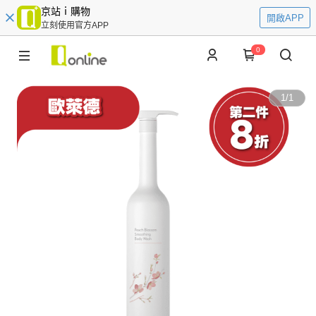
京站ｉ購物
開啟APP
立刻使用官方APP
0
1
/
1